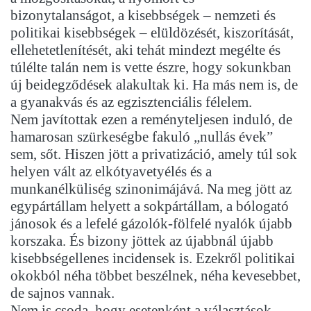
bizonytalanságot, a kisebbségek – nemzeti és
politikai kisebbségek – elüldözését, kiszorítását,
ellehetetlenítését, aki tehát mindezt megélte és
túlélte talán nem is vette észre, hogy sokunkban
új beidegződések alakultak ki. Ha más nem is, de
a gyanakvás és az egzisztenciális félelem.
Nem javítottak ezen a reményteljesen induló, de
hamarosan szürkeségbe fakuló „nullás évek”
sem, sőt. Hiszen jött a privatizáció, amely túl sok
helyen vált az elkótyavetyélés és a
munkanélküliség szinonimájává. Na meg jött az
egypártállam helyett a sokpártállam, a bólogató
jánosok és a lefelé gázolók-fölfelé nyalók újabb
korszaka. És bizony jöttek az újabbnál újabb
kisebbségellenes incidensek is. Ezekről politikai
okokból néha többet beszélnek, néha kevesebbet,
de sajnos vannak.
Nem is csoda, hogy esetenként a választások