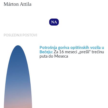
Márton Attila
NA
POSLEDNJI POSTOVI
Potrošnja goriva opštinskih vozila u
Bečeju:
Za 16 meseci „prešli“ trećinu
puta do Meseca