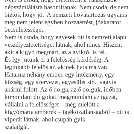
népszámlálásra hasonlítanak. Nem csoda, de nem
biztos, hogy jó. A nemzeti hovatartozás ugyanis
még nem jelent egyben hozzáértést, jóakaratot,
becsületességet.
Nem is csoda, hogy egyesek ott is nemzeti alapú
veszélyeztetettséget látnak, ahol nincs. Hiszen,
akit a kígyó megmart, az a gyíktól is fél.
És így jutunk el a felelősség kérdéséig. A
leginkább felelős az, akinek hatalma van.
Hatalma néhány ember, egy intézmény, egy
község, egy szervezet, egyesület stb., vagyis
akármi fölött. Az ő dolga, az ő dolguk, időben
kimondani dolgokat, megmondani az igazat,
vállalni a felelősséget – még mielőtt a
kígyómarta emberek – tájékozatlanságból – ott is
viperát látnak, ahol csupán gyík
szaladgál.