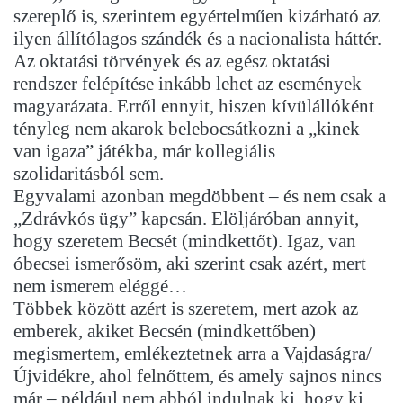
szereplő is, szerintem egyértelműen kizárható az
ilyen állítólagos szándék és a nacionalista háttér.
Az oktatási törvények és az egész oktatási
rendszer felépítése inkább lehet az események
magyarázata. Erről ennyit, hiszen kívülállóként
tényleg nem akarok belebocsátkozni a „kinek
van igaza” játékba, már kollegiális
szolidaritásból sem.
Egyvalami azonban megdöbbent – és nem csak a
„Zdrávkós ügy” kapcsán. Elöljáróban annyit,
hogy szeretem Becsét (mindkettőt). Igaz, van
óbecsei ismerősöm, aki szerint csak azért, mert
nem ismerem eléggé…
Többek között azért is szeretem, mert azok az
emberek, akiket Becsén (mindkettőben)
megismertem, emlékeztetnek arra a Vajdaságra/
Újvidékre, ahol felnőttem, és amely sajnos nincs
már – például nem abból indulnak ki, hogy ki