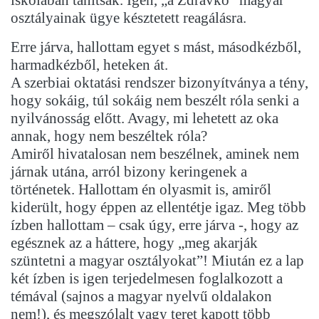
iskolában tanítsak. Igen, „a Zdrávkó” magyar
osztályainak ügye késztetett reagálásra.
Erre járva, hallottam egyet s mást, másodkézből,
harmadkézből, heteken át.
A szerbiai oktatási rendszer bizonyítványa a tény,
hogy sokáig, túl sokáig nem beszélt róla senki a
nyilvánosság előtt. Avagy, mi lehetett az oka
annak, hogy nem beszéltek róla?
Amiről hivatalosan nem beszélnek, aminek nem
járnak utána, arról bizony keringenek a
történetek. Hallottam én olyasmit is, amiről
kiderült, hogy éppen az ellentétje igaz. Meg több
ízben hallottam – csak úgy, erre járva -, hogy az
egésznek az a háttere, hogy „meg akarják
szüntetni a magyar osztályokat”! Miután ez a lap
két ízben is igen terjedelmesen foglalkozott a
témával (sajnos a magyar nyelvű oldalakon
nem!), és megszólalt vagy teret kapott több