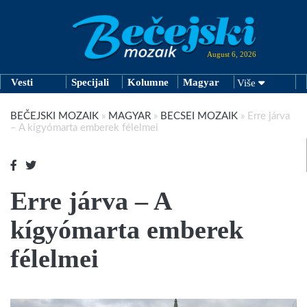
August 6, 2026
Vesti
Specijali
Kolumne
Magyar
Više
BEČEJSKI MOZAIK
»
MAGYAR
»
BECSEI MOZAIK
»
Erre járva
– A kígyómarta emberek félelmei
Erre járva – A
kígyómarta emberek
félelmei