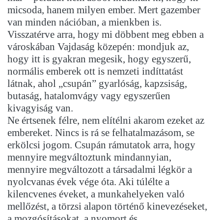
micsoda, hanem milyen ember. Mert gazember
van minden nációban, a mienkben is.
Visszatérve arra, hogy mi döbbent meg ebben a
városkában Vajdaság közepén: mondjuk az,
hogy itt is gyakran megesik, hogy egyszerű,
normális emberek ott is nemzeti indíttatást
látnak, ahol „csupán” gyarlóság, kapzsiság,
butaság, hatalomvágy vagy egyszerűen
kivagyiság van.
Ne értsenek félre, nem elítélni akarom ezeket az
embereket. Nincs is rá se felhatalmazásom, se
erkölcsi jogom. Csupán rámutatok arra, hogy
mennyire megváltoztunk mindannyian,
mennyire megváltozott a társadalmi légkör a
nyolcvanas évek vége óta. Aki túlélte a
kilencvenes éveket, a munkahelyeken való
mellőzést, a törzsi alapon történő kinevezéseket,
a mozgósításokat, a nyomort és