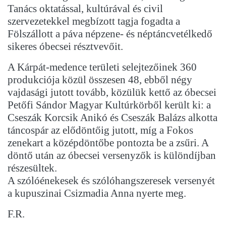
Tanács oktatással, kultúrával és civil
szervezetekkel megbízott tagja fogadta a
Fölszállott a páva népzene- és néptáncvetélkedő
sikeres óbecsei résztvevőit.
A Kárpát-medence területi selejtezőinek 360
produkciója közül összesen 48, ebből négy
vajdasági jutott tovább, közülük kettő az óbecsei
Petőfi Sándor Magyar Kultúrkörből került ki: a
Cseszák Korcsik Anikó és Cseszák Balázs alkotta
táncospár az elődöntőig jutott, míg a Fokos
zenekart a középdöntőbe pontozta be a zsűri. A
döntő után az óbecsei versenyzők is különdíjban
részesültek.
A szólóénekesek és szólóhangszeresek versenyét
a kupuszinai Csizmadia Anna nyerte meg.
F.R.