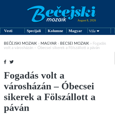
August 8, 2026
Vesti
Specijali
Kolumne
Magyar
Više
BEČEJSKI MOZAIK
»
MAGYAR
»
BECSEI MOZAIK
»
Fogadás
volt a városházán – Óbecsei sikerek a Fölszállott a páván
Fogadás volt a
városházán – Óbecsei
sikerek a Fölszállott a
páván