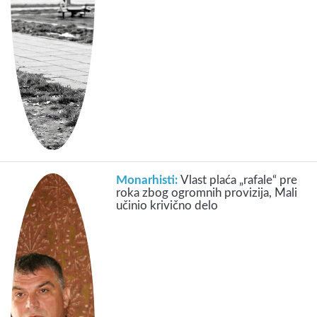
Monarhisti:
Vlast plaća „rafale“ pre
roka zbog ogromnih provizija, Mali
učinio krivično delo