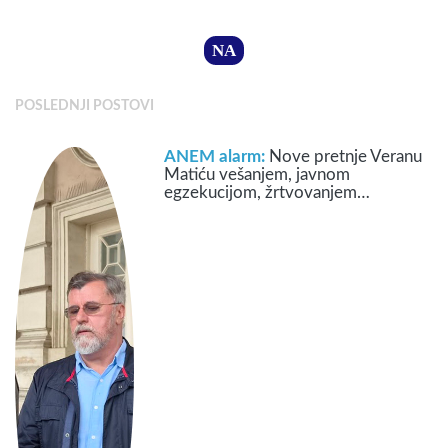
NA
POSLEDNJI POSTOVI
ANEM alarm:
Nove pretnje Veranu
Matiću vešanjem, javnom
egzekucijom, žrtvovanjem…