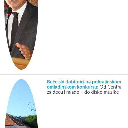
Bečejski dobitnici na pokrajinskom
omladinskom konkursu:
Od Centra
za decu i mlade – do disko muzike