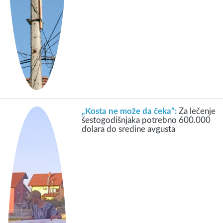
„Kosta ne može da čeka“:
Za lečenje
šestogodišnjaka potrebno 600.000
dolara do sredine avgusta