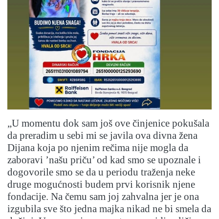
„U momentu dok sam još ove činjenice pokušala
da preradim u sebi mi se javila ova divna žena
Dijana koja po njenim rečima nije mogla da
zaboravi ’našu priču’ od kad smo se upoznale i
dogovorile smo se da u periodu traženja neke
druge mogućnosti budem prvi korisnik njene
fondacije. Na čemu sam joj zahvalna jer je ona
izgubila sve što jedna majka nikad ne bi smela da