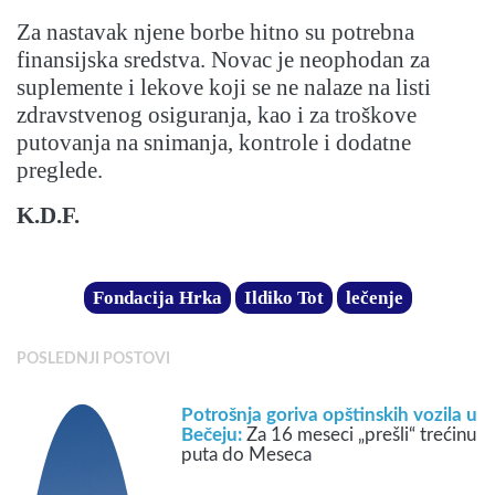
Za nastavak njene borbe hitno su potrebna
finansijska sredstva. Novac je neophodan za
suplemente i lekove koji se ne nalaze na listi
zdravstvenog osiguranja, kao i za troškove
putovanja na snimanja, kontrole i dodatne
preglede.
K.D.F.
Fondacija Hrka
Ildiko Tot
lečenje
POSLEDNJI POSTOVI
Potrošnja goriva opštinskih vozila u
Bečeju:
Za 16 meseci „prešli“ trećinu
puta do Meseca