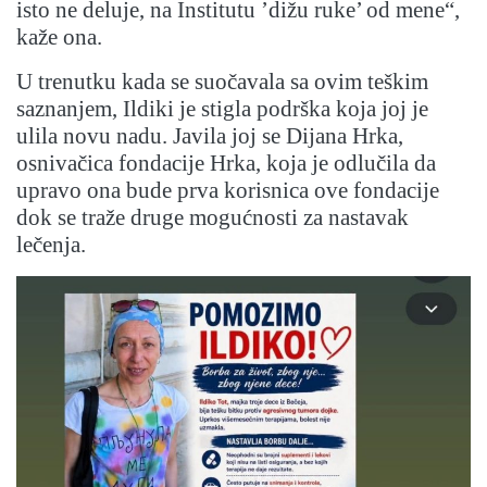
isto ne deluje, na Institutu ’dižu ruke’ od mene“,
kaže ona.
U trenutku kada se suočavala sa ovim teškim
saznanjem, Ildiki je stigla podrška koja joj je
ulila novu nadu. Javila joj se Dijana Hrka,
osnivačica fondacije Hrka, koja je odlučila da
upravo ona bude prva korisnica ove fondacije
dok se traže druge mogućnosti za nastavak
lečenja.