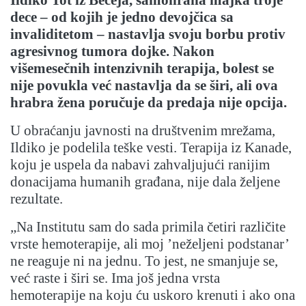
Ildiko Tot iz Bečeja, samohrana majka troje
dece – od kojih je jedno devojčica sa
invaliditetom – nastavlja svoju borbu protiv
agresivnog tumora dojke. Nakon
višemesečnih intenzivnih terapija, bolest se
nije povukla već nastavlja da se širi, ali ova
hrabra žena poručuje da predaja nije opcija.
U obraćanju javnosti na društvenim mrežama,
Ildiko je podelila teške vesti. Terapija iz Kanade,
koju je uspela da nabavi zahvaljujući ranijim
donacijama humanih građana, nije dala željene
rezultate.
„Na Institutu sam do sada primila četiri različite
vrste hemoterapije, ali moj ’neželjeni podstanar’
ne reaguje ni na jednu. To jest, ne smanjuje se,
već raste i širi se. Ima još jedna vrsta
hemoterapije na koju ću uskoro krenuti i ako ona