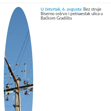
U četvrtak, 6. avgusta:
Bez struje
Biserno ostrvo i petnaestak ulica u
Bačkom Gradištu