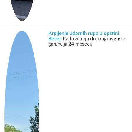
Krpljenje udarnih rupa u opštini
Bečej:
Radovi traju do kraja avgusta,
garancija 24 meseca