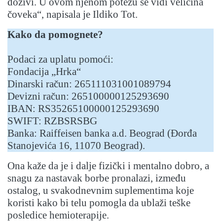
doživi. U ovom njenom potezu se vidi veličina
čoveka“, napisala je Ildiko Tot.
Kako da pomognete?
Podaci za uplatu pomoći:
Fondacija „Hrka“
Dinarski račun: 265111031001089794
Devizni račun: 265100000125293690
IBAN: RS35265100000125293690
SWIFT: RZBSRSBG
Banka: Raiffeisen banka a.d. Beograd (Đorđa
Stanojevića 16, 11070 Beograd).
Ona kaže da je i dalje fizički i mentalno dobro, a
snagu za nastavak borbe pronalazi, između
ostalog, u svakodnevnim suplementima koje
koristi kako bi telu pomogla da ublaži teške
posledice hemioterapije.