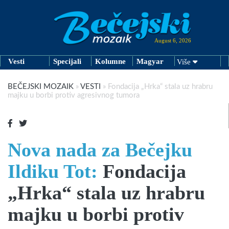
August 6, 2026
Vesti
Specijali
Kolumne
Magyar
Više
BEČEJSKI MOZAIK
»
VESTI
»
Fondacija „Hrka“ stala uz hrabru
majku u borbi protiv agresivnog tumora
Nova nada za Bečejku
Ildiku Tot:
Fondacija
„Hrka“ stala uz hrabru
majku u borbi protiv