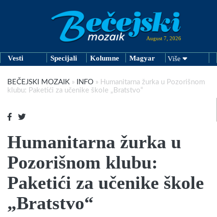
August 7, 2026
Vesti
Specijali
Kolumne
Magyar
Više
BEČEJSKI MOZAIK
»
INFO
»
Humanitarna žurka u Pozorišnom
klubu: Paketići za učenike škole „Bratstvo“
Humanitarna žurka u
Pozorišnom klubu:
Paketići za učenike škole
„Bratstvo“