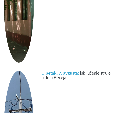
U petak, 7. avgusta:
Isključenje struje
u delu Bečeja