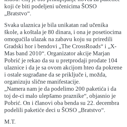
koji će biti podeljeni učenicima ŠOSO
„Bratstvo“.
Svaka ulaznica je bila unikatan rad učenika
škole, a koštala je 80 dinara, i ona je posetiocima
omogućila ulazak na zabavu koju su priredili
Gradski hor i bendovi „The CrossRoads“ i „X-
Mas band 2010“. Organizator akcije Marjan
Pobrić je rekao da su u pretprodaji prodate 104
ulaznice i da je sa ovom akcijom hteo da pokrene
i ostale sugrađane da se priključe i, možda,
organizuju slične manifestacije.
„Namera nam je da podelimo 200 paketića i da
toj de-ci malo ulepšamo praznike“, objasnio je
Pobrić. On i članovi oba benda su 22. decembra
podelili paketiće deci u ŠOSO „Bratstvo“.
M.T.