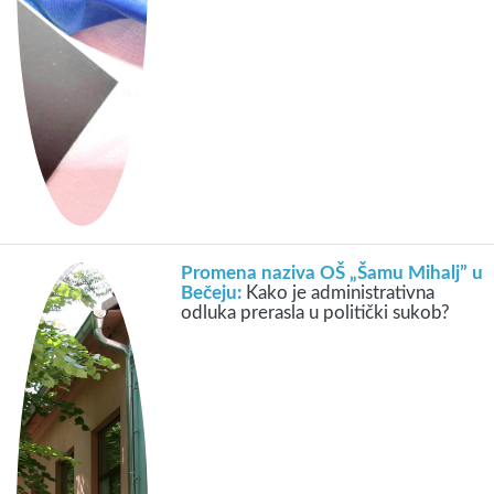
Promena naziva OŠ „Šamu Mihalj” u
Bečeju:
Kako je administrativna
odluka prerasla u politički sukob?