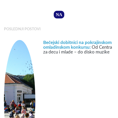
NA
POSLEDNJI POSTOVI
Bečejski dobitnici na pokrajinskom
omladinskom konkursu:
Od Centra
za decu i mlade – do disko muzike