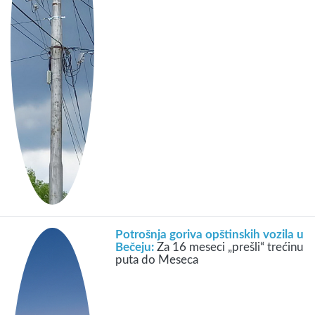
Potrošnja goriva opštinskih vozila u
Bečeju:
Za 16 meseci „prešli“ trećinu
puta do Meseca