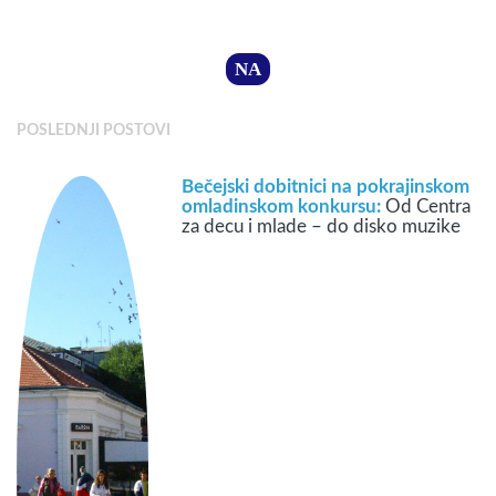
NA
POSLEDNJI POSTOVI
Bečejski dobitnici na pokrajinskom
omladinskom konkursu:
Od Centra
za decu i mlade – do disko muzike