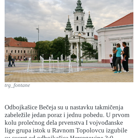
trg_fontane
Odbojkašice Bečeja su u nastavku takmičenja
zabeležile jedan poraz i jednu pobedu. U prvom
kolu prolećnog dela prvenstva I vojvođanske
lige grupa istok u Ravnom Topolovcu izgubile