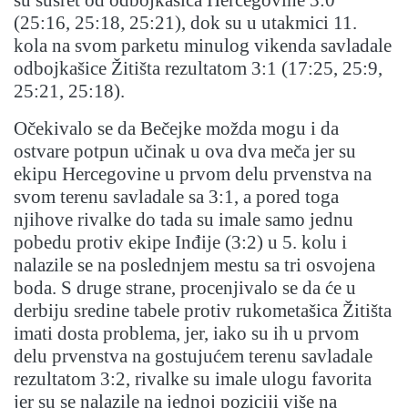
su susret od odbojkašica Hercegovine 3:0
(25:16, 25:18, 25:21), dok su u utakmici 11.
kola na svom parketu minulog vikenda savladale
odbojkašice Žitišta rezultatom 3:1 (17:25, 25:9,
25:21, 25:18).
Očekivalo se da Bečejke možda mogu i da
ostvare potpun učinak u ova dva meča jer su
ekipu Hercegovine u prvom delu prvenstva na
svom terenu savladale sa 3:1, a pored toga
njihove rivalke do tada su imale samo jednu
pobedu protiv ekipe Inđije (3:2) u 5. kolu i
nalazile se na poslednjem mestu sa tri osvojena
boda. S druge strane, procenjivalo se da će u
derbiju sredine tabele protiv rukometašica Žitišta
imati dosta problema, jer, iako su ih u prvom
delu prvenstva na gostujućem terenu savladale
rezultatom 3:2, rivalke su imale ulogu favorita
jer su se nalazile na jednoj poziciji više na