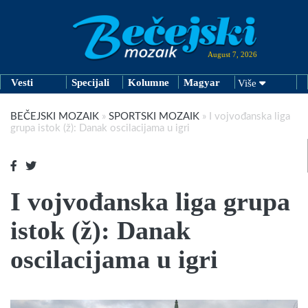
August 7, 2026
Vesti
Specijali
Kolumne
Magyar
Više
BEČEJSKI MOZAIK
»
SPORTSKI MOZAIK
»
I vojvođanska liga
grupa istok (ž): Danak oscilacijama u igri
I vojvođanska liga grupa
istok (ž): Danak
oscilacijama u igri