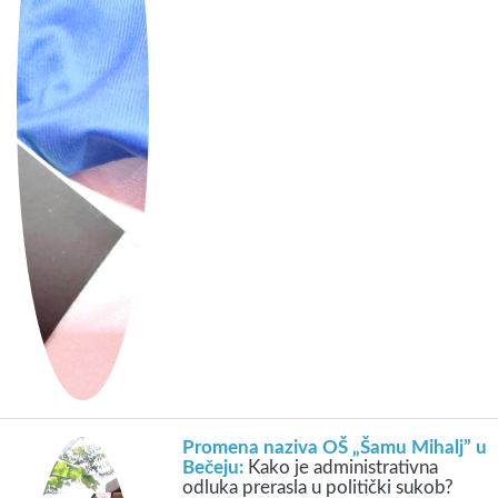
Promena naziva OŠ „Šamu Mihalj” u
Bečeju:
Kako je administrativna
odluka prerasla u politički sukob?