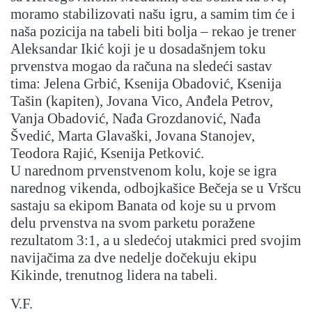
moramo stabilizovati našu igru, a samim tim će i
naša pozicija na tabeli biti bolja – rekao je trener
Aleksandar Ikić koji je u dosadašnjem toku
prvenstva mogao da računa na sledeći sastav
tima: Jelena Grbić, Ksenija Obadović, Ksenija
Tašin (kapiten), Jovana Vico, Anđela Petrov,
Vanja Obadović, Nađa Grozdanović, Nađa
Švedić, Marta Glavaški, Jovana Stanojev,
Teodora Rajić, Ksenija Petković.
U narednom prvenstvenom kolu, koje se igra
narednog vikenda, odbojkašice Bečeja se u Vršcu
sastaju sa ekipom Banata od koje su u prvom
delu prvenstva na svom parketu poražene
rezultatom 3:1, a u sledećoj utakmici pred svojim
navijačima za dve nedelje dočekuju ekipu
Kikinde, trenutnog lidera na tabeli.
V.F.