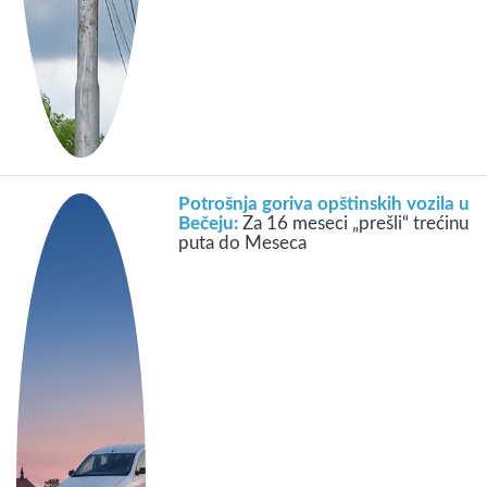
Potrošnja goriva opštinskih vozila u
Bečeju:
Za 16 meseci „prešli“ trećinu
puta do Meseca