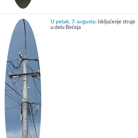
U petak, 7. avgusta:
Isključenje struje
u delu Bečeja