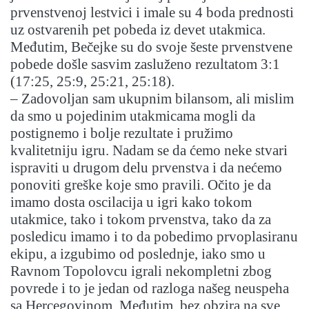
prvenstvenoj lestvici i imale su 4 boda prednosti
uz ostvarenih pet pobeda iz devet utakmica.
Međutim, Bečejke su do svoje šeste prvenstvene
pobede došle sasvim zasluženo rezultatom 3:1
(17:25, 25:9, 25:21, 25:18).
– Zadovoljan sam ukupnim bilansom, ali mislim
da smo u pojedinim utakmicama mogli da
postignemo i bolje rezultate i pružimo
kvalitetniju igru. Nadam se da ćemo neke stvari
ispraviti u drugom delu prvenstva i da nećemo
ponoviti greške koje smo pravili. Očito je da
imamo dosta oscilacija u igri kako tokom
utakmice, tako i tokom prvenstva, tako da za
posledicu imamo i to da pobedimo prvoplasiranu
ekipu, a izgubimo od poslednje, iako smo u
Ravnom Topolovcu igrali nekompletni zbog
povrede i to je jedan od razloga našeg neuspeha
sa Hercegovinom. Međutim, bez obzira na sve,