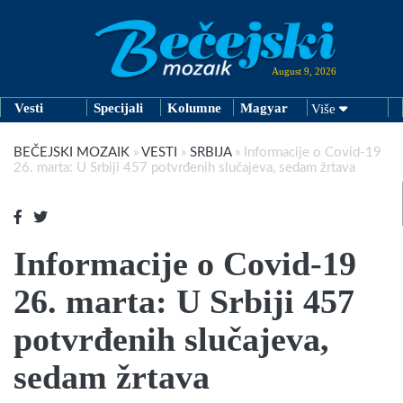
August 9, 2026
Vesti
Specijali
Kolumne
Magyar
Više
BEČEJSKI MOZAIK
»
VESTI
»
SRBIJA
»
Informacije o Covid-19
26. marta: U Srbiji 457 potvrđenih slučajeva, sedam žrtava
Informacije o Covid-19
26. marta: U Srbiji 457
potvrđenih slučajeva,
sedam žrtava