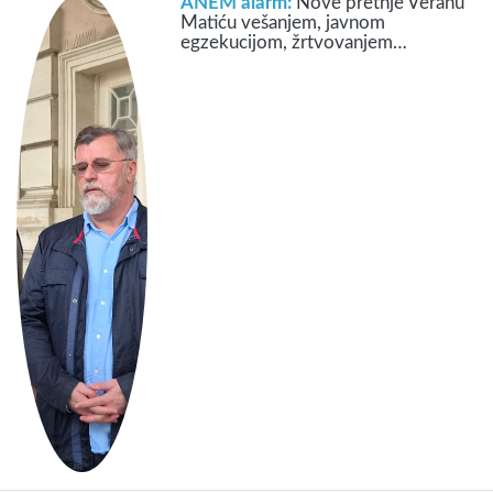
ANEM alarm:
Nove pretnje Veranu
Matiću vešanjem, javnom
egzekucijom, žrtvovanjem…