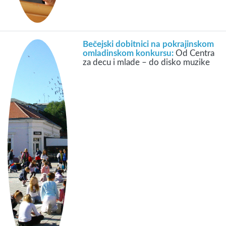
Bečejski dobitnici na pokrajinskom
omladinskom konkursu:
Od Centra
za decu i mlade – do disko muzike