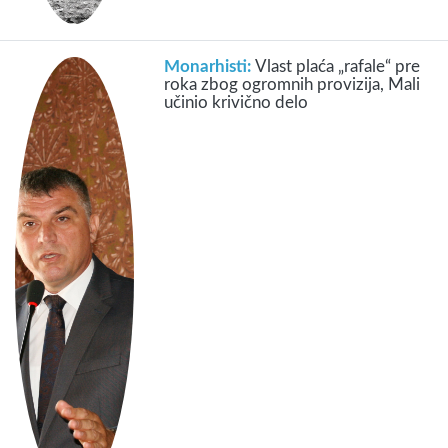
Monarhisti:
Vlast plaća „rafale“ pre
roka zbog ogromnih provizija, Mali
učinio krivično delo