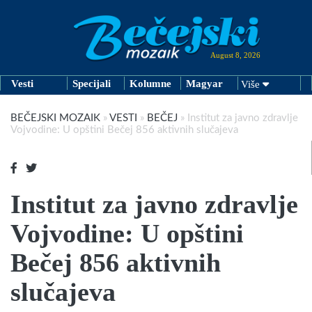
August 8, 2026
Vesti
Specijali
Kolumne
Magyar
Više
BEČEJSKI MOZAIK
»
VESTI
»
BEČEJ
»
Institut za javno zdravlje
Vojvodine: U opštini Bečej 856 aktivnih slučajeva
Institut za javno zdravlje
Vojvodine: U opštini
Bečej 856 aktivnih
slučajeva