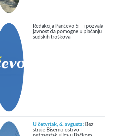
Redakcija Pančevo Si Ti pozvala
javnost da pomogne u plaćanju
sudskih troškova
U četvrtak, 6. avgusta:
Bez
struje Biserno ostrvo i
petnaestak ulica u Bačkom