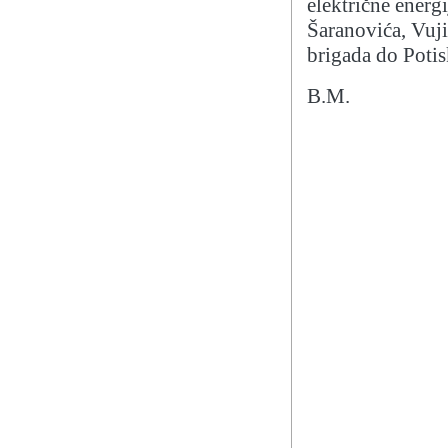
električne energ
Šaranovića, Vuji
brigada do Potis
B.M.