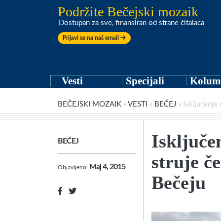
Podržite Bečejski mozaik
Dostupan za sve, finansiran od strane čitalaca
Prijavi se na naš email
Vesti
Specijali
Kolum
BEČEJSKI MOZAIK
»
VESTI
»
BEČEJ
»
Isključenje 
Isključe
BEČEJ
struje če
Maj 4, 2015
Objavljeno:
Bečeju