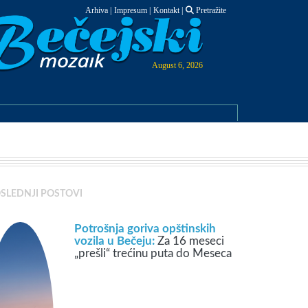
Arhiva
|
Impresum
|
Kontakt
|
Pretražite
August 6, 2026
SLEDNJI POSTOVI
Potrošnja goriva opštinskih
vozila u Bečeju:
Za 16 meseci
„prešli“ trećinu puta do Meseca