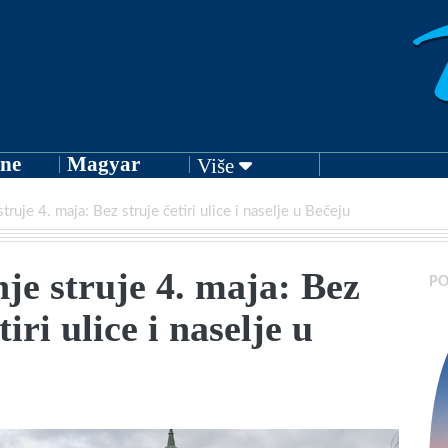
ne
Magyar
Više
struje 4. maja: Bez struje četiri ulice i naselje u Bečeju
nje struje 4. maja: Bez
PO
tiri ulice i naselje u