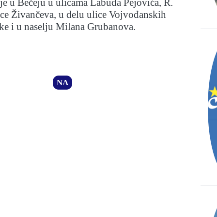
ije u Bečeju u ulicama Labuda Pejovića, R.
ce Živančeva, u delu ulice Vojvođanskih
ke i u naselju Milana Grubanova.
NA