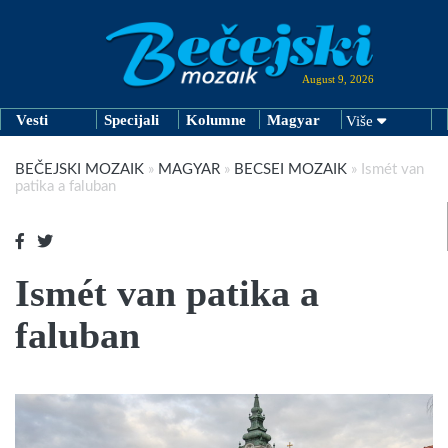
August 9, 2026
Vesti
Specijali
Kolumne
Magyar
Više
BEČEJSKI MOZAIK
»
MAGYAR
»
BECSEI MOZAIK
»
Ismét van
patika a faluban
Ismét van patika a
faluban