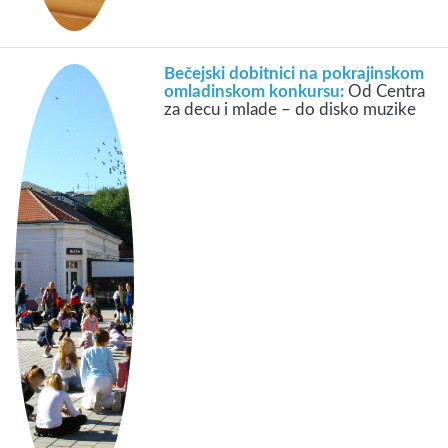
Bečejski dobitnici na pokrajinskom
omladinskom konkursu:
Od Centra
za decu i mlade – do disko muzike