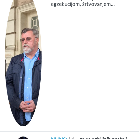
egzekucijom, žrtvovanjem…