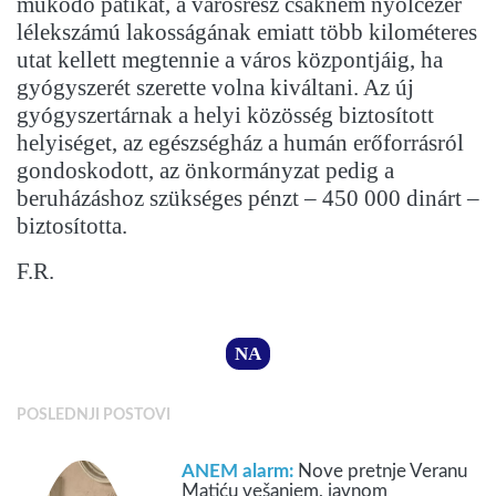
működő patikát, a városrész csaknem nyolcezer
lélekszámú lakosságának emiatt több kilométeres
utat kellett megtennie a város központjáig, ha
gyógyszerét szerette volna kiváltani. Az új
gyógyszertárnak a helyi közösség biztosított
helyiséget, az egészségház a humán erőforrásról
gondoskodott, az önkormányzat pedig a
beruházáshoz szükséges pénzt – 450 000 dinárt –
biztosította.
F.R.
NA
POSLEDNJI POSTOVI
ANEM alarm:
Nove pretnje Veranu
Matiću vešanjem, javnom