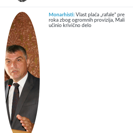
Monarhisti:
Vlast plaća „rafale“ pre
roka zbog ogromnih provizija, Mali
učinio krivično delo