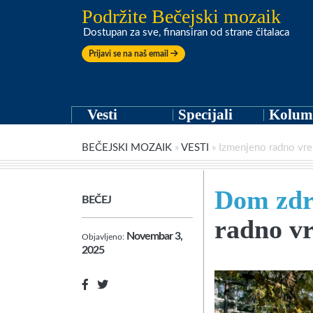
Podržite Bečejski mozaik
Dostupan za sve, finansiran od strane čitalaca
Prijavi se na naš email
Vesti
Specijali
Kolum
BEČEJSKI MOZAIK
»
VESTI
»
Izmenjeno radno vre
Dom zdr
BEČEJ
radno v
Novembar 3,
Objavljeno:
2025