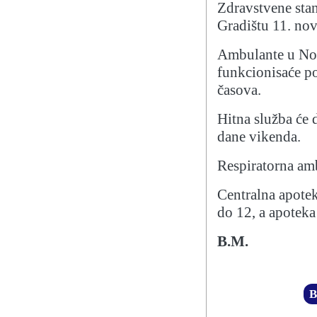
Zdravstvene sta
Gradištu 11. nov
Ambulante u Nov
funkcionisaće p
časova.
Hitna služba će d
dane vikenda.
Respiratorna am
Centralna apote
do 12, a apotek
B.M.
B