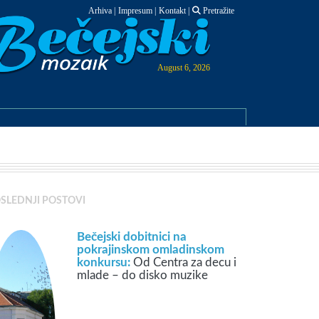
Arhiva
|
Impresum
|
Kontakt
|
Pretražite
August 6, 2026
SLEDNJI POSTOVI
Bečejski dobitnici na
pokrajinskom omladinskom
konkursu:
Od Centra za decu i
mlade – do disko muzike