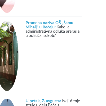
Promena naziva OŠ „Šamu
Mihalj” u Bečeju:
Kako je
administrativna odluka prerasla
u politički sukob?
U petak, 7. avgusta:
Isključenje
struje u delu Bečeja