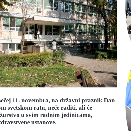
ečej 11. novembra, na državni praznik Dan
m svetskom ratu, neće raditi, ali će
ežurstvo u svim radnim jedinicama,
 zdravstvene ustanove.