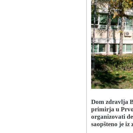
Dom zdravlja B
primirja u Prvo
organizovati d
saopšteno je iz