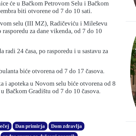
nice će u Bačkom Petrovom Selu i Bačkom
embra biti otvorene od 7 do 10 sati.
om selu (III MZ), Radičeviću i Mileševu
o rasporedu za dane vikenda, od 7 do 10
a radi 24 časa, po rasporedu i u sastavu za
bulanta biće otvorena od 7 do 17 časova.
ka i apoteka u Novom selu biće otvorena od 8
a u Bačkom Gradištu od 7 do 10 časova.
ečej
Dan primirja
Dom zdravlja