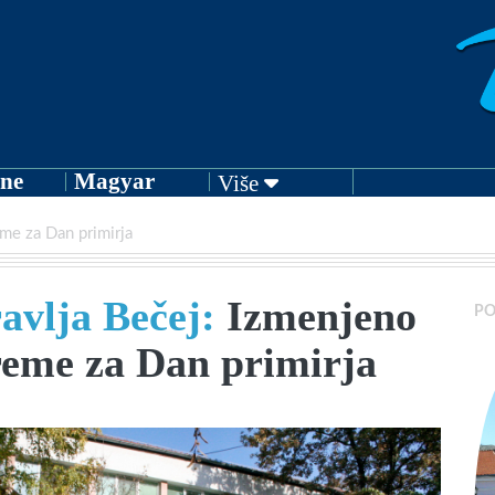
ne
Magyar
Više
me za Dan primirja
avlja Bečej:
Izmenjeno
PO
reme za Dan primirja