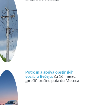
Potrošnja goriva opštinskih
vozila u Bečeju:
Za 16 meseci
„prešli“ trećinu puta do Meseca