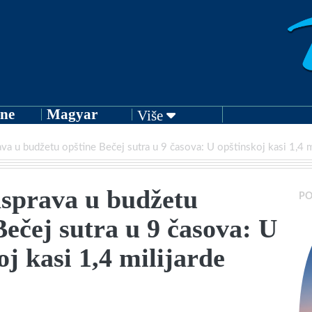
ne
Magyar
Više
ava u budžetu opštine Bečej sutra u 9 časova: U opštinskoj kasi 1,4 m
asprava u budžetu
PO
Bečej sutra u 9 časova: U
oj kasi 1,4 milijarde