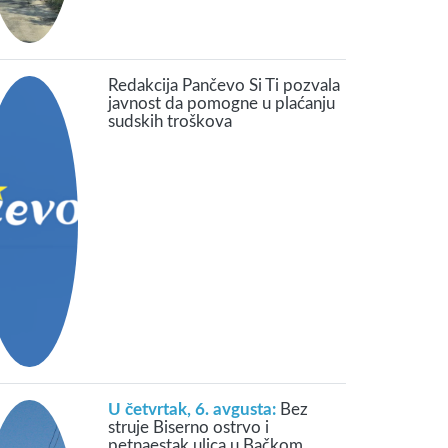
Redakcija Pančevo Si Ti pozvala
javnost da pomogne u plaćanju
sudskih troškova
U četvrtak, 6. avgusta:
Bez
struje Biserno ostrvo i
petnaestak ulica u Bačkom