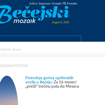
Arhiva
|
Impresum
|
Kontakt
|
Pretražite
August 6, 2026
ilijarde dinara
SLEDNJI POSTOVI
Potrošnja goriva opštinskih
vozila u Bečeju:
Za 16 meseci
„prešli“ trećinu puta do Meseca