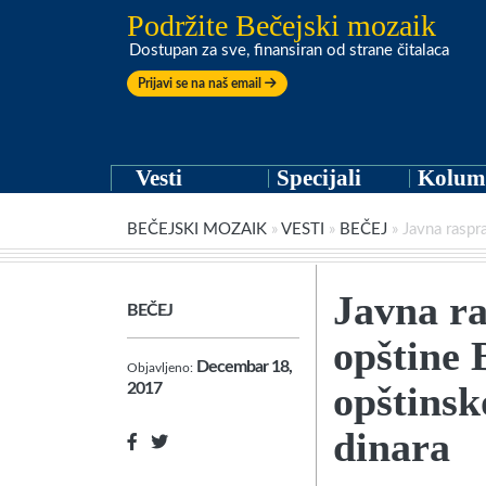
Podržite Bečejski mozaik
Dostupan za sve, finansiran od strane čitalaca
Prijavi se na naš email
Vesti
Specijali
Kolum
BEČEJSKI MOZAIK
»
VESTI
»
BEČEJ
»
Javna raspr
Javna r
BEČEJ
opštine 
Decembar 18,
Objavljeno:
opštinsk
2017
dinara