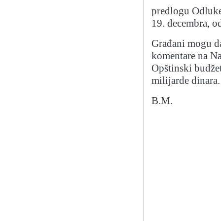
predlogu Odluke
19. decembra, od
Građani mogu da 
komentare na Na
Opštinski budžet
milijarde dinara.
B.M.