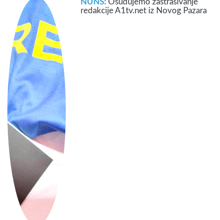
NUNS:
Osuđujemo zastrašivanje
redakcije A1tv.net iz Novog Pazara