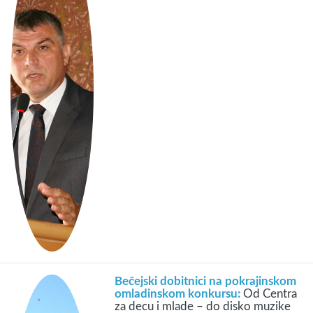
Bečejski dobitnici na pokrajinskom
omladinskom konkursu:
Od Centra
za decu i mlade – do disko muzike