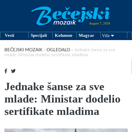
August 7, 2026
Vesti
Specijali
Kolumne
Magyar
Više
BEČEJSKI MOZAIK
»
OGLEDALO
»
Jednake šanse za sve
mlade: Ministar dodelio sertifikate mladima
Jednake šanse za sve
mlade: Ministar dodelio
sertifikate mladima