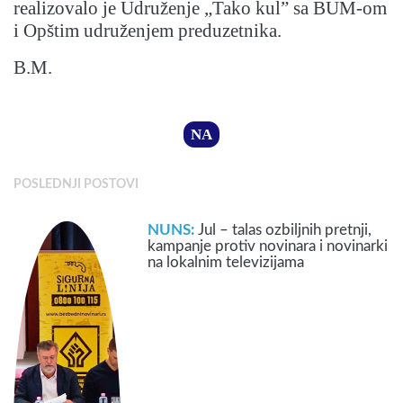
realizovalo je Udruženje „Tako kul” sa BUM-om
i Opštim udruženjem preduzetnika.
B.M.
NA
POSLEDNJI POSTOVI
NUNS:
Jul – talas ozbiljnih pretnji,
kampanje protiv novinara i novinarki
na lokalnim televizijama