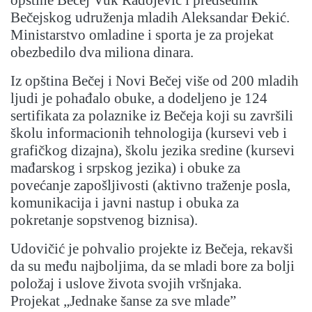
opštine Bečej Vuk Radojević i predsednik
Bečejskog udruženja mladih Aleksandar Đekić.
Ministarstvo omladine i sporta je za projekat
obezbedilo dva miliona dinara.
Iz opština Bečej i Novi Bečej više od 200 mladih
ljudi je pohađalo obuke, a dodeljeno je 124
sertifikata za polaznike iz Bečeja koji su završili
školu informacionih tehnologija (kursevi veb i
grafičkog dizajna), školu jezika sredine (kursevi
mađarskog i srpskog jezika) i obuke za
povećanje zapošljivosti (aktivno traženje posla,
komunikacija i javni nastup i obuka za
pokretanje sopstvenog biznisa).
Udovičić je pohvalio projekte iz Bečeja, rekavši
da su među najboljima, da se mladi bore za bolji
položaj i uslove života svojih vršnjaka.
Projekat „Jednake šanse za sve mlade”