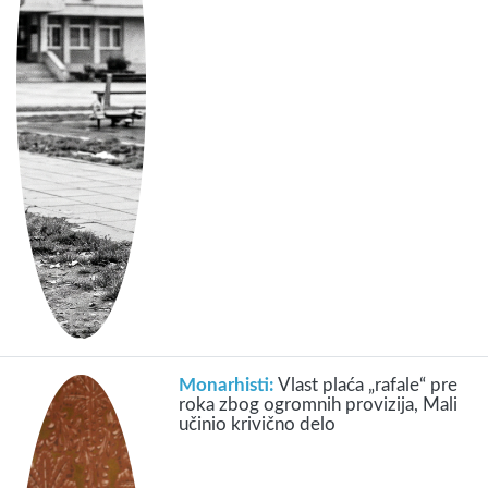
Monarhisti:
Vlast plaća „rafale“ pre
roka zbog ogromnih provizija, Mali
učinio krivično delo