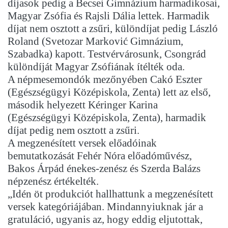
díjasok pedig a Becsei Gimnázium harmadikosai,
Magyar Zsófia és Rajsli Dália lettek. Harmadik
díjat nem osztott a zsűri, különdíjat pedig László
Roland (Svetozar Marković Gimnázium,
Szabadka) kapott. Testvérvárosunk, Csongrád
különdíját Magyar Zsófiának ítélték oda.
A népmesemondók mezőnyében Cakó Eszter
(Egészségügyi Középiskola, Zenta) lett az első,
második helyezett Kéringer Karina
(Egészségügyi Középiskola, Zenta), harmadik
díjat pedig nem osztott a zsűri.
A megzenésített versek előadóinak
bemutatkozását Fehér Nóra előadóművész,
Bakos Árpád énekes-zenész és Szerda Balázs
népzenész értékelték.
„Idén öt produkciót hallhattunk a megzenésített
versek kategóriájában. Mindannyiuknak jár a
gratuláció, ugyanis az, hogy eddig eljutottak,