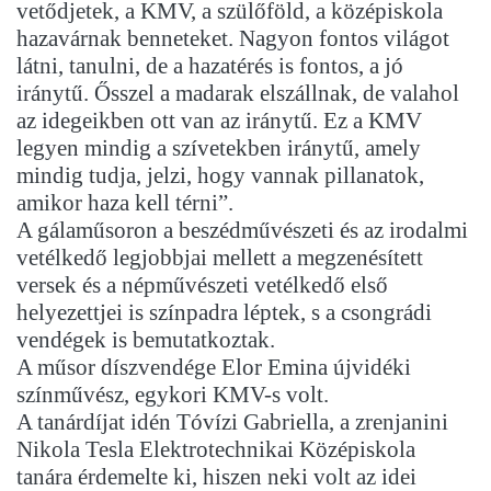
vetődjetek, a KMV, a szülőföld, a középiskola
hazavárnak benneteket. Nagyon fontos világot
látni, tanulni, de a hazatérés is fontos, a jó
iránytű. Ősszel a madarak elszállnak, de valahol
az idegeikben ott van az iránytű. Ez a KMV
legyen mindig a szívetekben iránytű, amely
mindig tudja, jelzi, hogy vannak pillanatok,
amikor haza kell térni”.
A gálaműsoron a beszédművészeti és az irodalmi
vetélkedő legjobbjai mellett a megzenésített
versek és a népművészeti vetélkedő első
helyezettjei is színpadra léptek, s a csongrádi
vendégek is bemutatkoztak.
A műsor díszvendége Elor Emina újvidéki
színművész, egykori KMV-s volt.
A tanárdíjat idén Tóvízi Gabriella, a zrenjanini
Nikola Tesla Elektrotechnikai Középiskola
tanára érdemelte ki, hiszen neki volt az idei