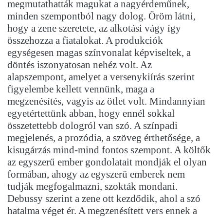
megmutathatták magukat a nagyérdeműnek,
minden szempontból nagy dolog. Öröm látni,
hogy a zene szeretete, az alkotási vágy így
összehozza a fiatalokat. A produkciók
egységesen magas színvonalat képviseltek, a
döntés iszonyatosan nehéz volt. Az
alapszempont, amelyet a versenykiírás szerint
figyelembe kellett vennünk, maga a
megzenésítés, vagyis az ötlet volt. Mindannyian
egyetértettünk abban, hogy ennél sokkal
összetettebb dologról van szó. A színpadi
megjelenés, a prozódia, a szöveg érthetősége, a
kisugárzás mind-mind fontos szempont. A költők
az egyszerű ember gondolatait mondják el olyan
formában, ahogy az egyszerű emberek nem
tudják megfogalmazni, szokták mondani.
Debussy szerint a zene ott kezdődik, ahol a szó
hatalma véget ér. A megzenésített vers ennek a