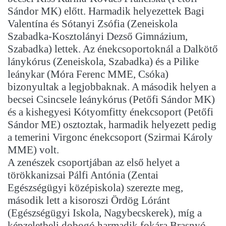
Sándor MK) előtt. Harmadik helyezettek Bagi
Valentína és Sótanyi Zsófia (Zeneiskola
Szabadka-Kosztolányi Dezső Gimnázium,
Szabadka) lettek. Az énekcsoportoknál a Dalkötő
lánykórus (Zeneiskola, Szabadka) és a Pilike
leánykar (Móra Ferenc MME, Csóka)
bizonyultak a legjobbaknak. A második helyen a
becsei Csincsele leánykórus (Petőfi Sándor MK)
és a kishegyesi Kótyomfitty énekcsoport (Petőfi
Sándor ME) osztoztak, harmadik helyezett pedig
a temerini Virgonc énekcsoport (Szirmai Károly
MME) volt.
A zenészek csoportjában az első helyet a
törökkanizsai Pálfi Antónia (Zentai
Egészségügyi középiskola) szerezte meg,
második lett a kisoroszi Ördög Lóránt
(Egészségügyi Iskola, Nagybecskerek), míg a
képzeletbeli dobogó harmadik fokára Brasnyó