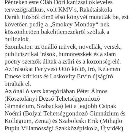
Pénteken este Oláh Dóri kanizsai okleveles
tervezőgrafikus, volt KMV-s, Rakétaiskola
Darált Húsból című első könyvét mutatták be, ezt
követően pedig a „Smokey Monday“-nek
köszönhetően bakelitlemezekről szóltak a
bulidalok.
Szombaton az önálló művek, novellák, versek,
publicisztikai írások, humoreszkek és a slam
poetry szerzők álltak a zsűri és a közönség elé.
Az írásokat Fenyvesi Ottó költő, író, Kelemen
Emese kritikus és Laskovity Ervin újságíró
bírálták el.
Az önálló vers kategóriában Péter Álmos
(Kosztolányi Dezső Tehetséggondozó
Gimnázium, Szabadka) lett a legjobb Csipak
Noémi (Bolyai Tehetséggondozó Gimnázium és
Kollégium, Zenta) és Szabolcski Erik (Mihajlo
Pupin Villamossági Szakközépiskola, Újvidék)