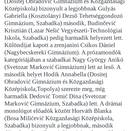
(Dositej Obradović Gimnázium és Közgazdasági
Középiskola) bizonyult a legjobbnak Gulyás
Gabriella (Kosztolányi Dezső Tehetséggondozó
Gimnázium, Szabadka) második, Budinčević
Krisztián (Lazar Nešić Vegyészeti-Technológiai
Iskola, Szabadka) pedig harmadik helyezett lett.
Különdíjat kapott a zrenjanini Csíkos Dániel
(Nagybecskereki Gimnázium). A prózamondók
kategóriájában a szabadkai Nagy György Anikó
(Svetozar Marković Gimnázium) lett az leső. A
második helyet Hodik Annabella (Dositej
Obradović Gimnázium és Közgazdasági
Középiskola,Topolya) szerezte meg, míg
harmadik Dedović Tomić Dina (Svetozar
Marković Gimnázium, Szabadka) lett. A drámai
monológot előadók között Horváth Blanka
(Bosa Milićević Közgazdasági Középiskola,
Szabadka) bizonyult a legjobbnak, második