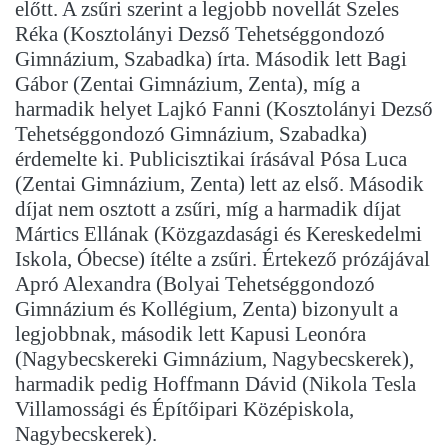
előtt. A zsűri szerint a legjobb novellát Szeles
Réka (Kosztolányi Dezső Tehetséggondozó
Gimnázium, Szabadka) írta. Második lett Bagi
Gábor (Zentai Gimnázium, Zenta), míg a
harmadik helyet Lajkó Fanni (Kosztolányi Dezső
Tehetséggondozó Gimnázium, Szabadka)
érdemelte ki. Publicisztikai írásával Pósa Luca
(Zentai Gimnázium, Zenta) lett az első. Második
díjat nem osztott a zsűri, míg a harmadik díjat
Mártics Ellának (Közgazdasági és Kereskedelmi
Iskola, Óbecse) ítélte a zsűri. Értekező prózájával
Apró Alexandra (Bolyai Tehetséggondozó
Gimnázium és Kollégium, Zenta) bizonyult a
legjobbnak, második lett Kapusi Leonóra
(Nagybecskereki Gimnázium, Nagybecskerek),
harmadik pedig Hoffmann Dávid (Nikola Tesla
Villamossági és Építőipari Középiskola,
Nagybecskerek).