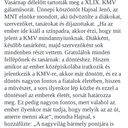
Vasárnap délelőtt tartották meg a XLIX. KMV
gálaműsorát. Ünnepi köszöntőt Hajnal Jenő, az
MNT elnöke mondott, aki üdvözölte a diákokat,
szervezőket, tanárokat és díjazottakat. „Ha az
ember ide kiáll a színpadra, akkor érzi, hogy mit
jelent a KMV mindannyiunknak. Diákként,
később tanárként, majd szervezőként sok
mindenben részt vettem. Gratulálok minden
fellépőnek és tanárnak: a döntéshez. Hiszen
amikor az ember középiskolába iratkozik és
jelentkezik a KMV-re, akkor már döntött, és ez a
döntés nagyon fontos a fiatalok életében, hiszen
a művészet, a sors ilyenkor lép közbe és ezzel a
döntéssel az emberek életét, sorsát határozza
meg. Ez pedig nagyon fontos, mert valahol az
ember ilyenkor már tudja, hogy melyik az az út,
amerre menni akar“, mondta Hajnal, s
hozzáfűzte: „A nagyvilág bármely pontjára is