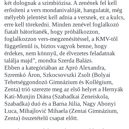
két dolognak a szimbiózisa. A zenének fel kell
erősíteni a vers mondanivalóját, hangulatát, még
mélyebb jelentést kell adnia a versnek, ez a kulcs,
erre kell törekedni. Minden zenével foglalkozó
fiatalt bátorítanék, hogy próbálkozzon,
foglalkozzon vers-megzenésítéssel, a KMV-től
függetlenül is, biztos vagyok benne, hogy
érdekes, nem könnyű, de élvezetes feladatnak
találja majd”, mondta Szerda Balázs.
Ebben a kategóriában az Apró Alexandra,
Szremkó Áron, Szkocsovszki Zsolt (Bolyai
Tehetséggondozó Gimnázium és Kollégium,
Zenta) trió szerezte meg az első helyet a Hernyák
Kati-Munjin Diána (Szabadkai Zeneiskola,
Szabadka) duó és a Barna Júlia, Nagy Abonyi
Luca, Mihajlović Mihaela (Zentai Gimnázium,
Zenta) összetételű csapat előtt.