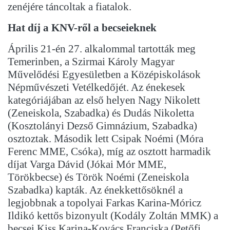
zenéjére táncoltak a fiatalok.
Hat díj a KNV-ről a becseieknek
Április 21-én 27. alkalommal tartották meg
Temerinben, a Szirmai Károly Magyar
Művelődési Egyesületben a Középiskolások
Népművészeti Vetélkedőjét. Az énekesek
kategóriájában az első helyen Nagy Nikolett
(Zeneiskola, Szabadka) és Dudás Nikoletta
(Kosztolányi Dezső Gimnázium, Szabadka)
osztoztak. Második lett Csipak Noémi (Móra
Ferenc MME, Csóka), míg az osztott harmadik
díjat Varga Dávid (Jókai Mór MME,
Törökbecse) és Török Noémi (Zeneiskola
Szabadka) kapták. Az énekkettősöknél a
legjobbnak a topolyai Farkas Karina-Móricz
Ildikó kettős bizonyult (Kodály Zoltán MMK) a
becsei Kiss Karina-Kovács Franciska (Petőfi