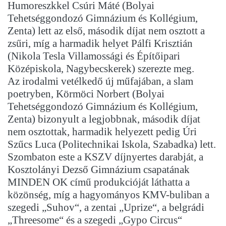
Humoreszkkel Csúri Máté (Bolyai
Tehetséggondozó Gimnázium és Kollégium,
Zenta) lett az első, második díjat nem osztott a
zsűri, míg a harmadik helyet Pálfi Krisztián
(Nikola Tesla Villamossági és Építőipari
Középiskola, Nagybecskerek) szerezte meg.
Az irodalmi vetélkedő új műfajában, a slam
poetryben, Körmöci Norbert (Bolyai
Tehetséggondozó Gimnázium és Kollégium,
Zenta) bizonyult a legjobbnak, második díjat
nem osztottak, harmadik helyezett pedig Úri
Szűcs Luca (Politechnikai Iskola, Szabadka) lett.
Szombaton este a KSZV díjnyertes darabját, a
Kosztolányi Dezső Gimnázium csapatának
MINDEN OK című produkcióját láthatta a
közönség, míg a hagyományos KMV-buliban a
szegedi „Suhov“, a zentai „Uprize“, a belgrádi
„Threesome“ és a szegedi „Gypo Circus“