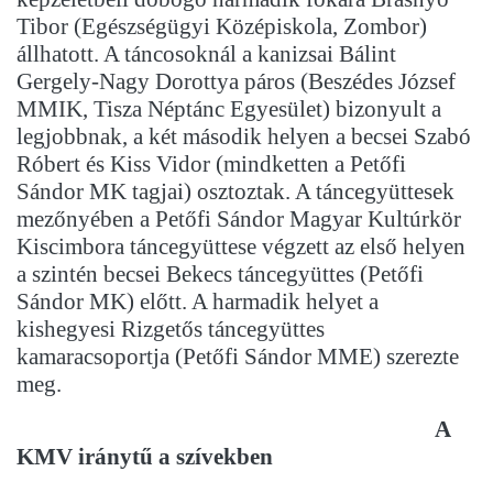
Tibor (Egészségügyi Középiskola, Zombor)
állhatott. A táncosoknál a kanizsai Bálint
Gergely-Nagy Dorottya páros (Beszédes József
MMIK, Tisza Néptánc Egyesület) bizonyult a
legjobbnak, a két második helyen a becsei Szabó
Róbert és Kiss Vidor (mindketten a Petőfi
Sándor MK tagjai) osztoztak. A táncegyüttesek
mezőnyében a Petőfi Sándor Magyar Kultúrkör
Kiscimbora táncegyüttese végzett az első helyen
a szintén becsei Bekecs táncegyüttes (Petőfi
Sándor MK) előtt. A harmadik helyet a
kishegyesi Rizgetős táncegyüttes
kamaracsoportja (Petőfi Sándor MME) szerezte
meg.
A
KMV iránytű a szívekben