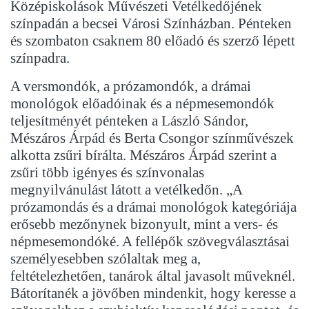
Középiskolások Művészeti Vetélkedőjének
színpadán a becsei Városi Színházban. Pénteken
és szombaton csaknem 80 előadó és szerző lépett
színpadra.
A versmondók, a prózamondók, a drámai
monológok előadóinak és a népmesemondók
teljesítményét pénteken a László Sándor,
Mészáros Árpád és Berta Csongor színművészek
alkotta zsűri bírálta. Mészáros Árpád szerint a
zsűri több igényes és színvonalas
megnyilvánulást látott a vetélkedőn. „A
prózamondás és a drámai monológok kategóriája
erősebb mezőnynek bizonyult, mint a vers- és
népmesemondóké. A fellépők szövegválasztásai
személyesebben szólaltak meg a,
feltételezhetően, tanárok által javasolt műveknél.
Bátorítanék a jövőben mindenkit, hogy keresse a