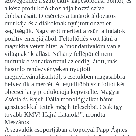
szövegekhez a szubjektív kapcsolódási pontot, és
a kész produkciókhoz adja hozzá szíve
dobbanásait. Dicséretes a tanárok áldozatos
munkája és a diákoknak nyújtott önzetlen
segítségük. Nagy erőt merített a zsűri a fiatalok
pozitív energiájából. Feltöltődés volt látni a
magukba vetett hitet, a `mondanivalóm van a
világnak` kiállást. Néhány fellépőnél nem
tudtunk elvonatkoztatni az eddig látott, más
hasonló rendezvényeken nyújtott
megnyilvánulásaiktól, s esetükben magasabbra
helyeztük a mércét. A legüdítőbb színfoltot két
óbecsei lány produkciója képviselte: Magyar
Zsófia és Rajsli Dália monológjaikat bátor
gesztusokkal tették még hitelesebbé. Csak így
tovább KMV! Hajrá fiatalok!”, mondta
Mészáros.
A szavalók csoportjában a topolyai Papp Ágnes