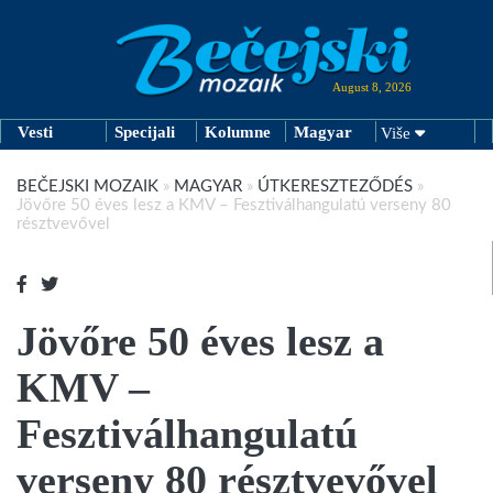
August 8, 2026
Vesti
Specijali
Kolumne
Magyar
Više
BEČEJSKI MOZAIK
»
MAGYAR
»
ÚTKERESZTEZŐDÉS
»
Jövőre 50 éves lesz a KMV – Fesztiválhangulatú verseny 80
résztvevővel
Jövőre 50 éves lesz a
KMV –
Fesztiválhangulatú
verseny 80 résztvevővel