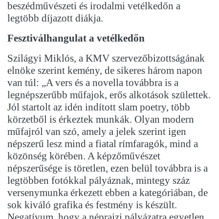
beszédművészeti és irodalmi vetélkedőn a
legtöbb díjazott diákja.
Fesztiválhangulat a vetélkedőn
Szilágyi Miklós, a KMV szervezőbizottságának
elnöke szerint kemény, de sikeres három napon
van túl: „A vers és a novella továbbra is a
legnépszerűbb műfajok, erős alkotások születtek.
Jól startolt az idén indított slam poetry, több
körzetből is érkeztek munkák. Olyan modern
műfajról van szó, amely a jelek szerint igen
népszerű lesz mind a fiatal rímfaragók, mind a
közönség körében. A képzőművészet
népszerűsége is töretlen, ezen belül továbbra is a
legtöbben fotókkal pályáznak, mintegy száz
versenymunka érkezett ebben a kategóriában, de
sok kiváló grafika és festmény is készült.
Negatívum, hogy a néprajzi pályázatra egyetlen