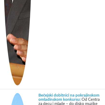
Bečejski dobitnici na pokrajinskom
omladinskom konkursu:
Od Centra
za decu i mlade – do disko muzike