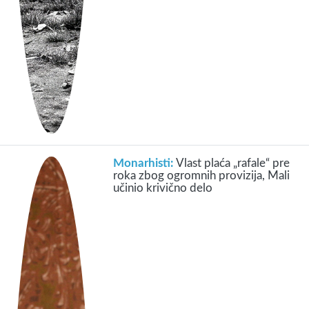
Monarhisti:
Vlast plaća „rafale“ pre
roka zbog ogromnih provizija, Mali
učinio krivično delo