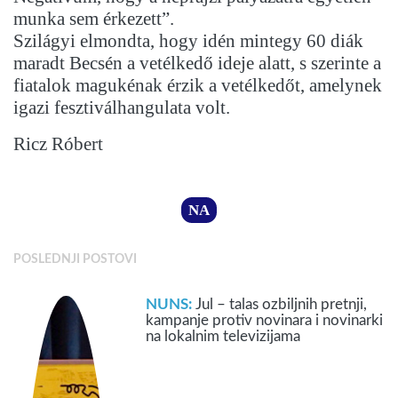
munka sem érkezett”.
Szilágyi elmondta, hogy idén mintegy 60 diák
maradt Becsén a vetélkedő ideje alatt, s szerinte a
fiatalok magukénak érzik a vetélkedőt, amelynek
igazi fesztiválhangulata volt.
Ricz Róbert
NA
POSLEDNJI POSTOVI
NUNS:
Jul – talas ozbiljnih pretnji,
kampanje protiv novinara i novinarki
na lokalnim televizijama