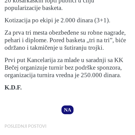
20 košarkaških lopti publici u cilju
popularizacije basketa.
Kotizacija po ekipi je 2.000 dinara (3+1).
Za prva tri mesta obezbeđene su robne nagrade,
pehari i diplome. Pored basketa „tri na tri”, biće
održano i takmičenje u šutiranju trojki.
Prvi put Kancelarija za mlade u saradnji sa KK
Bečej organizuje turnir bez podrške sponzora,
organizacija turnira vredna je 250.000 dinara.
K.D.F.
NA
POSLEDNJI POSTOVI