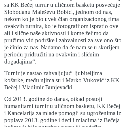
sa KK Bečej turnir u uličnom basketu posvećuje
Slobodanu Maleševu Bobici, jednom od nas,
nekom ko je bio uvek član organizacionog tima
ovakvih turnira, ko je fotografijom ispratio ove
ali i slične naše aktivnosti i kome želimo da
pružimo vid podrške i zahvalnosti za sve ono što
je činio za nas. Nadamo da će nam se u skorijem
periodu pridružiti na ovakvim i sličnim
događajima“.
Turnir je nastao zahvaljujući ljubiteljima
košarke, među njima su i Marko Vuković iz KK
Bečej i Vladimir Bunjevački.
Od 2013. godine do danas, otkad postoji
humanitarni turnir u uličnom basketu, KK Bečej
i Kancelarija za mlade pomogli su ugroženima iz
poplava 2013. godine i deci i mladima iz Bečeja