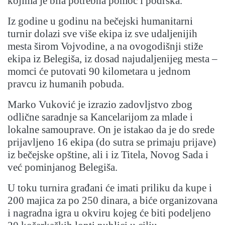
kojima je bila potrebna pomoć i podrška.
Iz godine u godinu na bečejski humanitarni
turnir dolazi sve više ekipa iz sve udaljenijih
mesta širom Vojvodine, a na ovogodišnji stiže
ekipa iz Belegiša, iz dosad najudaljenijeg mesta –
momci će putovati 90 kilometara u jednom
pravcu iz humanih pobuda.
Marko Vuković je izrazio zadovljstvo zbog
odlične saradnje sa Kancelarijom za mlade i
lokalne samouprave. On je istakao da je do srede
prijavljeno 16 ekipa (do sutra se primaju prijave)
iz bečejske opštine, ali i iz Titela, Novog Sada i
već pominjanog Belegiša.
U toku turnira građani će imati priliku da kupe i
200 majica za po 250 dinara, a biće organizovana
i nagradna igra u okviru kojeg će biti podeljeno