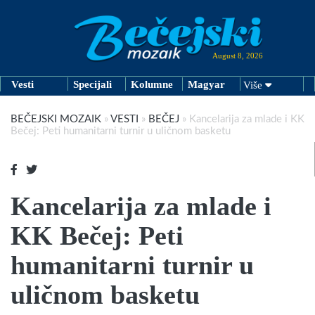
August 8, 2026
Vesti
Specijali
Kolumne
Magyar
Više
BEČEJSKI MOZAIK
»
VESTI
»
BEČEJ
»
Kancelarija za mlade i KK
Bečej: Peti humanitarni turnir u uličnom basketu
Kancelarija za mlade i
KK Bečej: Peti
humanitarni turnir u
uličnom basketu