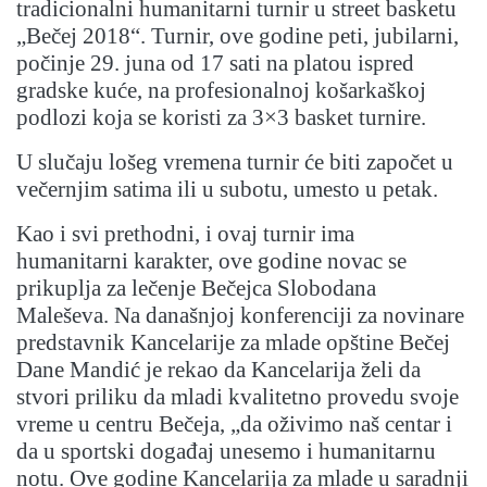
tradicionalni humanitarni turnir u street basketu
„Bečej 2018“. Turnir, ove godine peti, jubilarni,
počinje 29. juna od 17 sati na platou ispred
gradske kuće, na profesionalnoj košarkaškoj
podlozi koja se koristi za 3×3 basket turnire.
U slučaju lošeg vremena turnir će biti započet u
večernjim satima ili u subotu, umesto u petak.
Kao i svi prethodni, i ovaj turnir ima
humanitarni karakter, ove godine novac se
prikuplja za lečenje Bečejca Slobodana
Maleševa. Na današnjoj konferenciji za novinare
predstavnik Kancelarije za mlade opštine Bečej
Dane Mandić je rekao da Kancelarija želi da
stvori priliku da mladi kvalitetno provedu svoje
vreme u centru Bečeja, „da oživimo naš centar i
da u sportski događaj unesemo i humanitarnu
notu. Ove godine Kancelarija za mlade u saradnji