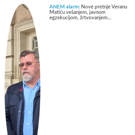
ANEM alarm:
Nove pretnje Veranu
Matiću vešanjem, javnom
egzekucijom, žrtvovanjem…