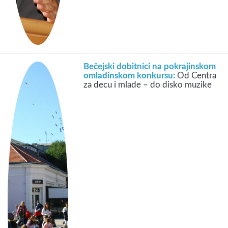
Bečejski dobitnici na pokrajinskom
omladinskom konkursu:
Od Centra
za decu i mlade – do disko muzike