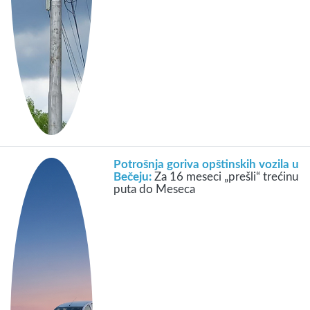
Potrošnja goriva opštinskih vozila u
Bečeju:
Za 16 meseci „prešli“ trećinu
puta do Meseca