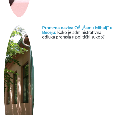
Promena naziva OŠ „Šamu Mihalj” u
Bečeju:
Kako je administrativna
odluka prerasla u politički sukob?