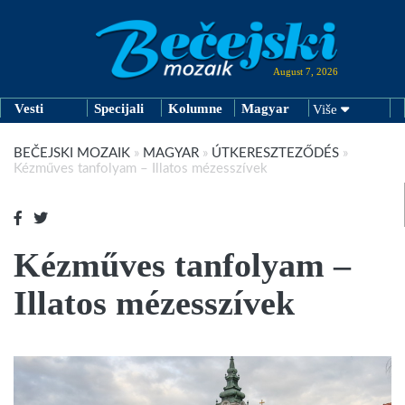
August 7, 2026
Vesti
Specijali
Kolumne
Magyar
Više
BEČEJSKI MOZAIK
»
MAGYAR
»
ÚTKERESZTEZŐDÉS
»
Kézműves tanfolyam – Illatos mézesszívek
Kézműves tanfolyam –
Illatos mézesszívek