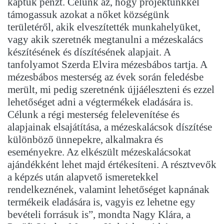
kaptuk pénzt. Célunk az, hogy projektünkkel
támogassuk azokat a nőket községünk
területéről, akik elveszítették munkahelyüket,
vagy akik szeretnék megtanulni a mézeskalács
készítésének és díszítésének alapjait. A
tanfolyamot Szerda Elvira mézesbábos tartja. A
mézesbábos mesterség az évek során feledésbe
merült, mi pedig szeretnénk újjáéleszteni és ezzel
lehetőséget adni a végtermékek eladására is.
Célunk a régi mesterség felelevenítése és
alapjainak elsajátítása, a mézeskalácsok díszítése
különböző ünnepekre, alkalmakra és
eseményekre. Az elkészült mézeskalácsokat
ajándékként lehet majd értékesíteni. A résztvevők
a képzés után alapvető ismeretekkel
rendelkeznének, valamint lehetőséget kapnának
termékeik eladására is, vagyis ez lehetne egy
bevételi forrásuk is”, mondta Nagy Klára, a