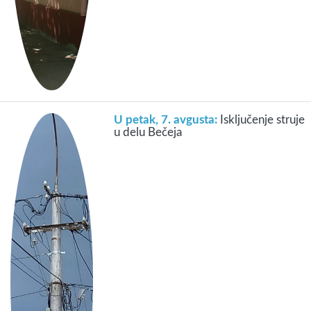
U petak, 7. avgusta:
Isključenje struje
u delu Bečeja