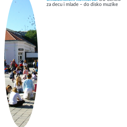
za decu i mlade – do disko muzike