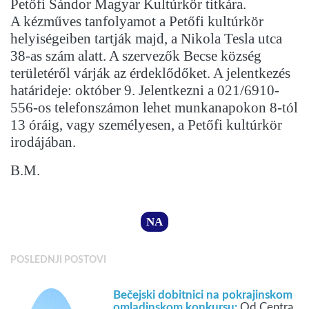
Petőfi Sándor Magyar Kultúrkör titkára.
A kézműves tanfolyamot a Petőfi kultúrkör
helyiségeiben tartják majd, a Nikola Tesla utca
38-as szám alatt. A szervezők Becse község
területéről várják az érdeklődőket. A jelentkezés
határideje: október 9. Jelentkezni a 021/6910-
556-os telefonszámon lehet munkanapokon 8-tól
13 óráig, vagy személyesen, a Petőfi kultúrkör
irodájában.
B.M.
NA
POSLEDNJI POSTOVI
Bečejski dobitnici na pokrajinskom
omladinskom konkursu:
Od Centra