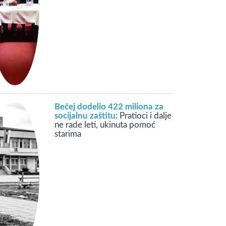
Bečej dodelio 422 miliona za
socijalnu zaštitu:
Pratioci i dalje
ne rade leti, ukinuta pomoć
starima