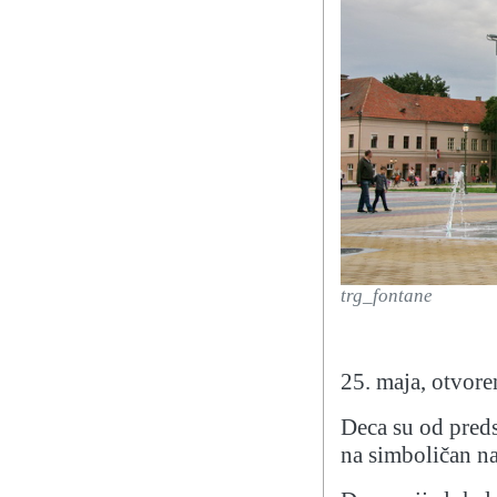
trg_fontane
25. maja, otvore
Deca su od preds
na simboličan na