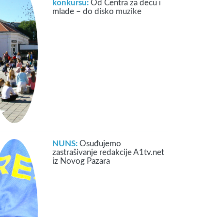
konkursu:
Od Centra za decu i
mlade – do disko muzike
NUNS:
Osuđujemo
zastrašivanje redakcije A1tv.net
iz Novog Pazara