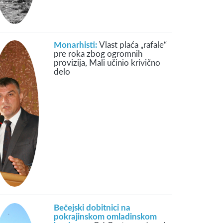
Monarhisti:
Vlast plaća „rafale“
pre roka zbog ogromnih
provizija, Mali učinio krivično
delo
Bečejski dobitnici na
pokrajinskom omladinskom