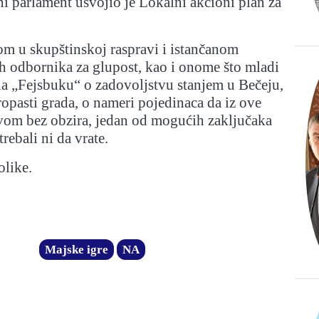
ni parlament usvojio je Lokalni akcioni plan za
om u skupštinskoj raspravi i istančanom
h odbornika za glupost, kao i onome što mladi
na „Fejsbuku“ o zadovoljstvu stanjem u Bečeju,
opasti grada, o nameri pojedinaca da iz ove
avom bez obzira, jedan od mogućih zaključaka
trebali ni da vrate.
olike.
Majske igre
NA