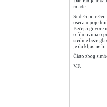
Dan ranije lokal
mlade.
Sudeći po rečen
osećaju pojedini
Bečejci govore 
o filmovima o pr
sredine beže gl
je da ključ ne bi 
Čisto zbog simb
V.F.