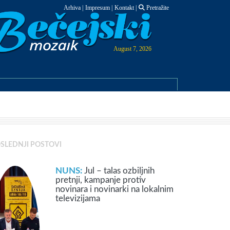
Arhiva
|
Impresum
|
Kontakt
|
Pretražite
August 7, 2026
SLEDNJI POSTOVI
NUNS:
Jul – talas ozbiljnih
pretnji, kampanje protiv
novinara i novinarki na lokalnim
televizijama