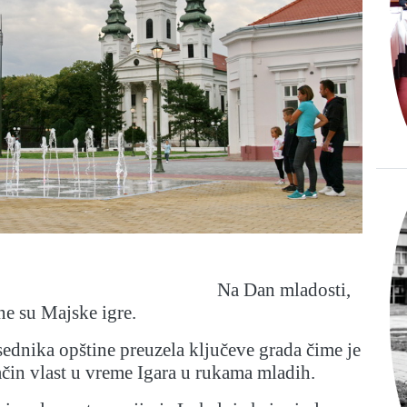
Na Dan mladosti,
ne su Majske igre.
ednika opštine preuzela ključeve grada čime je
čin vlast u vreme Igara u rukama mladih.