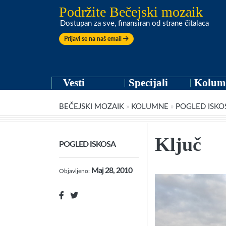
Podržite Bečejski mozaik
Dostupan za sve, finansiran od strane čitalaca
Prijavi se na naš email
Vesti
Specijali
Kolum
BEČEJSKI MOZAIK
»
KOLUMNE
»
POGLED ISKO
Ključ
POGLED ISKOSA
Maj 28, 2010
Objavljeno: