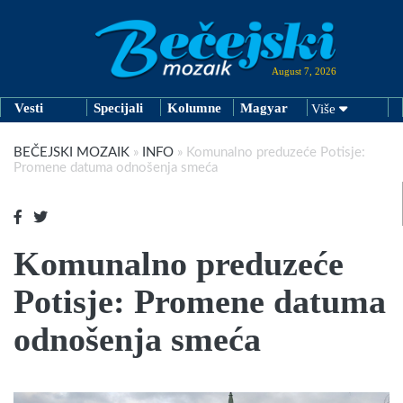
August 7, 2026
Vesti
Specijali
Kolumne
Magyar
Više
BEČEJSKI MOZAIK
»
INFO
»
Komunalno preduzeće Potisje:
Promene datuma odnošenja smeća
Komunalno preduzeće
Potisje: Promene datuma
odnošenja smeća