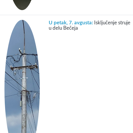
U petak, 7. avgusta:
Isključenje struje
u delu Bečeja