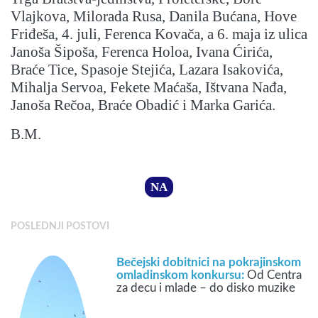
Vlajkova, Milorada Rusa, Danila Bućana, Hove
Friđeša, 4. juli, Ferenca Kovača, a 6. maja iz ulica
Janoša Šipoša, Ferenca Holoa, Ivana Ćirića,
Braće Tice, Spasoje Stejića, Lazara Isakovića,
Mihalja Servoa, Fekete Maćaša, Ištvana Nađa,
Janoša Rečoa, Braće Obadić i Marka Garića.
B.M.
NA
POSLEDNJI POSTOVI
Bečejski dobitnici na pokrajinskom
omladinskom konkursu:
Od Centra
za decu i mlade – do disko muzike