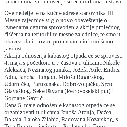
sa računima za odnošenje smeća iz domaćinstava.
Ove nedelje je na kućne adrese stanovnika III
Mesne zajednice stiglo novo obaveštenje o
izmenama datuma sprovođenja akcije prolećnog
čišćenja na teritoriji te mesne zajednice, te smo u
obavezi da i o ovim promenama informišemo
javnost.
Akcija odnošenja kabastog otpada će se sprovesti
4. maja s početkom u 7 časova u ulicama Nikole
Aleksića, Neznanog junaka, Jožefa Atile, Endrea
Adia, Janoša Hunjadi, Miloša Bugarskog,
Udarnička, Partizanska, Dobrovoljačka, Srete
Glavaškog, Seke Ištvana (Petrovoselski put) i
Gordane Gavrić.
Dana 5. maja odnošenje kabastog otpada će se
organizovati u ulicama Janoša Aranja, Dežea
Bokaia, Lajoša Zilahia, Radovana Kozarskog, s
Trga Bratstva-jedinstva, Proleterske, Bore