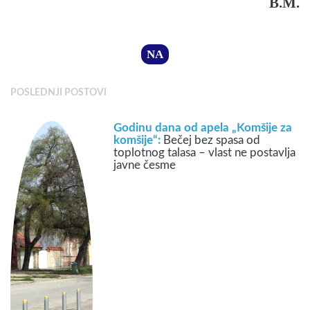
B.M.
NA
POSLEDNJI POSTOVI
Godinu dana od apela „Komšije za
komšije“:
Bečej bez spasa od
toplotnog talasa – vlast ne postavlja
javne česme