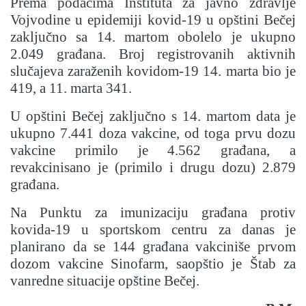
Prema podacima Instituta za javno zdravlje
Vojvodine u epidemiji kovid-19 u opštini Bečej
zaključno sa 14. martom obolelo je ukupno
2.049 građana. Broj registrovanih aktivnih
slučajeva zaraženih kovidom-19 14. marta bio je
419, a 11. marta 341.
U opštini Bečej zaključno s 14. martom data je
ukupno 7.441 doza vakcine, od toga prvu dozu
vakcine primilo je 4.562 građana, a
revakcinisano je (primilo i drugu dozu) 2.879
građana.
Na Punktu za imunizaciju građana protiv
kovida-19 u sportskom centru za danas je
planirano da se 144 građana vakciniše prvom
dozom vakcine Sinofarm, saopštio je Štab za
vanredne situacije opštine Bečej.