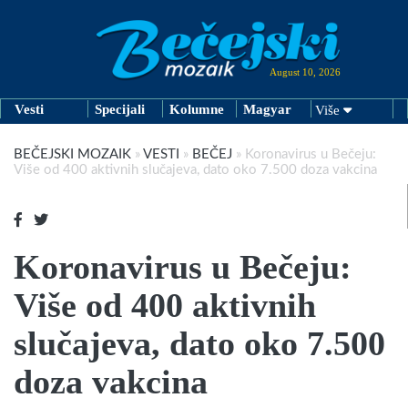
August 10, 2026
Vesti
Specijali
Kolumne
Magyar
Više
BEČEJSKI MOZAIK
»
VESTI
»
BEČEJ
»
Koronavirus u Bečeju:
Više od 400 aktivnih slučajeva, dato oko 7.500 doza vakcina
Koronavirus u Bečeju:
Više od 400 aktivnih
slučajeva, dato oko 7.500
doza vakcina