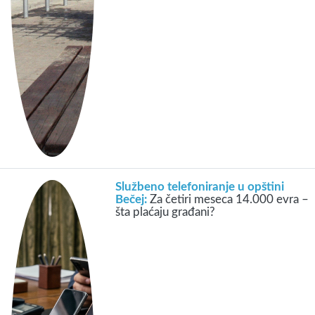
Službeno telefoniranje u opštini
Bečej:
Za četiri meseca 14.000 evra –
šta plaćaju građani?