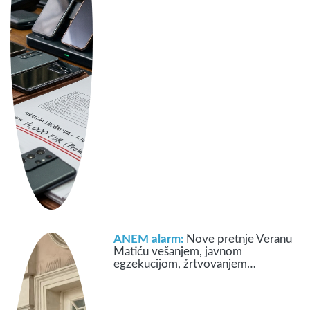
ANEM alarm:
Nove pretnje Veranu
Matiću vešanjem, javnom
egzekucijom, žrtvovanjem…