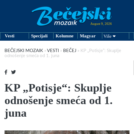
August 9, 2026
Vesti
Specijali
Kolumne
Magyar
Više
BEČEJSKI MOZAIK
»
VESTI
»
BEČEJ
»
KP „Potisje“: Skuplje
odnošenje smeća od 1. juna
KP „Potisje“: Skuplje
odnošenje smeća od 1.
juna