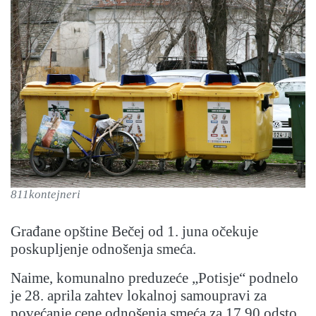
811kontejneri
Građane opštine Bečej od 1. juna očekuje
poskupljenje odnošenja smeća.
Naime, komunalno preduzeće „Potisje“ podnelo
je 28. aprila zahtev lokalnoj samoupravi za
povećanje cene odnošenja smeća za 17,90 odsto