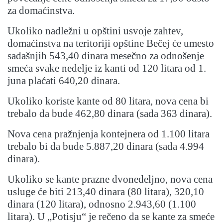
za domaćinstva.
Ukoliko nadležni u opštini usvoje zahtev,
domaćinstva na teritoriji opštine Bečej će umesto
sadašnjih 543,40 dinara mesečno za odnošenje
smeća svake nedelje iz kanti od 120 litara od 1.
juna plaćati 640,20 dinara.
Ukoliko koriste kante od 80 litara, nova cena bi
trebalo da bude 462,80 dinara (sada 363 dinara).
Nova cena pražnjenja kontejnera od 1.100 litara
trebalo bi da bude 5.887,20 dinara (sada 4.994
dinara).
Ukoliko se kante prazne dvonedeljno, nova cena
usluge će biti 213,40 dinara (80 litara), 320,10
dinara (120 litara), odnosno 2.943,60 (1.100
litara). U „Potisju“ je rečeno da se kante za smeće