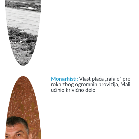
Monarhisti:
Vlast plaća „rafale“ pre
roka zbog ogromnih provizija, Mali
učinio krivično delo