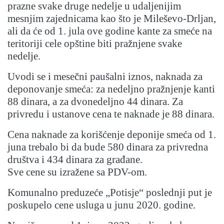
prazne svake druge nedelje u udaljenijim
mesnjim zajednicama kao što je Mileševo-Drljan,
ali da će od 1. jula ove godine kante za smeće na
teritoriji cele opštine biti pražnjene svake
nedelje.
Uvodi se i mesečni paušalni iznos, naknada za
deponovanje smeća: za nedeljno pražnjenje kanti
88 dinara, a za dvonedeljno 44 dinara. Za
privredu i ustanove cena te naknade je 88 dinara.
Cena naknade za korišćenje deponije smeća od 1.
juna trebalo bi da bude 580 dinara za privredna
društva i 434 dinara za građane.
Sve cene su izražene sa PDV-om.
Komunalno preduzeće „Potisje“ poslednji put je
poskupelo cene usluga u junu 2020. godine.