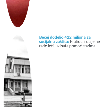
Bečej dodelio 422 miliona za
socijalnu zaštitu:
Pratioci i dalje ne
rade leti, ukinuta pomoć starima