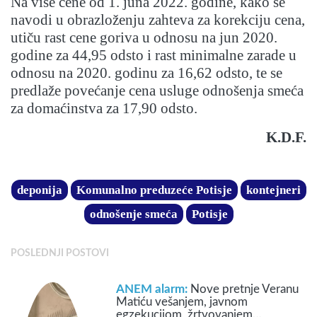
Na više cene od 1. juna 2022. godine, kako se
navodi u obrazloženju zahteva za korekciju cena,
utiču rast cene goriva u odnosu na jun 2020.
godine za 44,95 odsto i rast minimalne zarade u
odnosu na 2020. godinu za 16,62 odsto, te se
predlaže povećanje cena usluge odnošenja smeća
za domaćinstva za 17,90 odsto.
K.D.F.
deponija
Komunalno preduzeće Potisje
kontejneri
odnošenje smeća
Potisje
POSLEDNJI POSTOVI
ANEM alarm:
Nove pretnje Veranu
Matiću vešanjem, javnom
egzekucijom, žrtvovanjem…