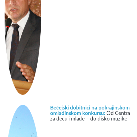
Bečejski dobitnici na pokrajinskom
omladinskom konkursu:
Od Centra
za decu i mlade – do disko muzike