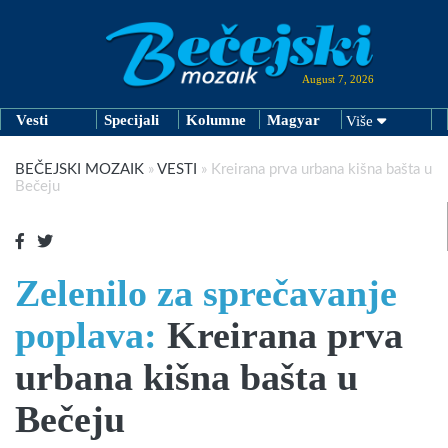
August 7, 2026
Vesti
Specijali
Kolumne
Magyar
Više
BEČEJSKI MOZAIK
»
VESTI
»
Kreirana prva urbana kišna bašta u
Bečeju
Zelenilo za sprečavanje
poplava:
Kreirana prva
urbana kišna bašta u
Bečeju