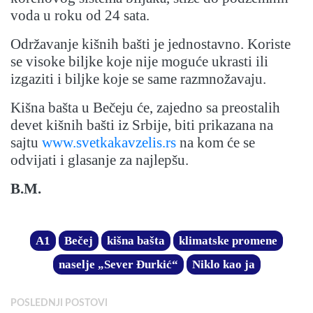
voda u roku od 24 sata.
Održavanje kišnih bašti je jednostavno. Koriste
se visoke biljke koje nije moguće ukrasti ili
izgaziti i biljke koje se same razmnožavaju.
Kišna bašta u Bečeju će, zajedno sa preostalih
devet kišnih bašti iz Srbije, biti prikazana na
sajtu
www.svetkakavzelis.rs
na kom će se
odvijati i glasanje za najlepšu.
B.M.
A1
Bečej
kišna bašta
klimatske promene
naselje „Sever Đurkić“
Niklo kao ja
POSLEDNJI POSTOVI