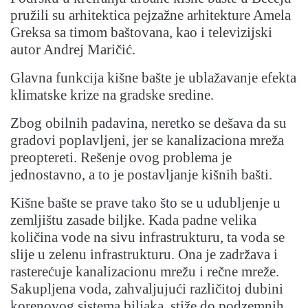
pružili su arhitektica pejzažne arhitekture Amela
Greksa sa timom baštovana, kao i televizijski
autor Andrej Maričić.
Glavna funkcija kišne bašte je ublažavanje efekta
klimatske krize na gradske sredine.
Zbog obilnih padavina, neretko se dešava da su
gradovi poplavljeni, jer se kanalizaciona mreža
preoptereti. Rešenje ovog problema je
jednostavno, a to je postavljanje kišnih bašti.
Kišne bašte se prave tako što se u udubljenje u
zemljištu zasade biljke. Kada padne velika
količina vode na sivu infrastrukturu, ta voda se
slije u zelenu infrastrukturu. Ona je zadržava i
rasterećuje kanalizacionu mrežu i rečne mreže.
Sakupljena voda, zahvaljujući različitoj dubini
korenovog sistema biljaka, stiže do podzemnih