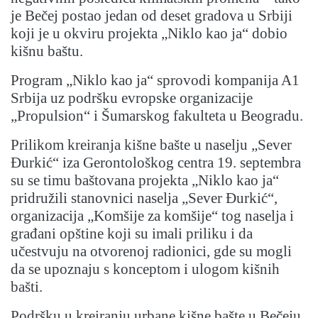
je Bečej postao jedan od deset gradova u Srbiji
koji je u okviru projekta „Niklo kao ja“ dobio
kišnu baštu.
Program „Niklo kao ja“ sprovodi kompanija A1
Srbija uz podršku evropske organizacije
„Propulsion“ i Šumarskog fakulteta u Beogradu.
Prilikom kreiranja kišne bašte u naselju „Sever
Đurkić“ iza Gerontološkog centra 19. septembra
su se timu baštovana projekta „Niklo kao ja“
pridružili stanovnici naselja „Sever Đurkić“,
organizacija „Komšije za komšije“ tog naselja i
građani opštine koji su imali priliku i da
učestvuju na otvorenoj radionici, gde su mogli
da se upoznaju s konceptom i ulogom kišnih
bašti.
Podršku u kreiranju urbane kišne bašte u Bečeju