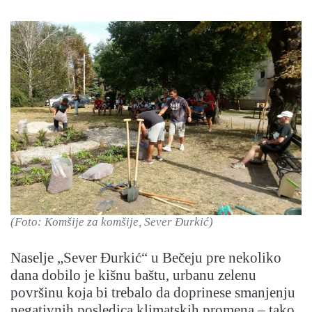
(Foto: Komšije za komšije, Sever Đurkić)
Naselje „Sever Đurkić“ u Bečeju pre nekoliko
dana dobilo je kišnu baštu, urbanu zelenu
površinu koja bi trebalo da doprinese smanjenju
negativnih posledica klimatskih promena – tako