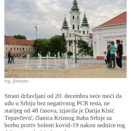
trg_fontane
Strani državljani od 20. decembra neće moći da
uđu u Srbiju bez negativnog PCR testa, ne
starijeg od 48 časova, izjavila je Darija Kisić
Tepavčević, članica Kriznog štaba Srbije za
borbu protiv bolesti kovid-19 nakon sednice tog