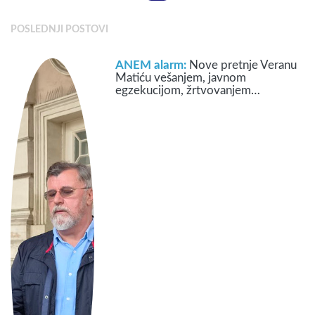
POSLEDNJI POSTOVI
ANEM alarm:
Nove pretnje Veranu
Matiću vešanjem, javnom
egzekucijom, žrtvovanjem…