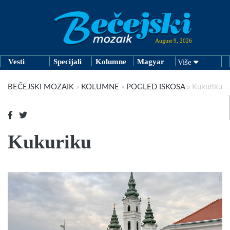
August 9, 2026
Vesti
Specijali
Kolumne
Magyar
Više
BEČEJSKI MOZAIK
»
KOLUMNE
»
POGLED ISKOSA
»
Kukuriku
Kukuriku