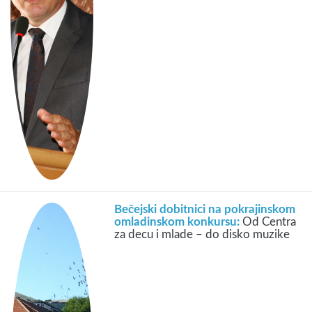
Bečejski dobitnici na pokrajinskom
omladinskom konkursu:
Od Centra
za decu i mlade – do disko muzike