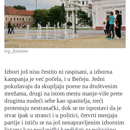
trg_fontane
Izbori još nisu čestito ni raspisani, a izborna
kampanja je već počela, i u Bečeju. Jedni
pokušavaju da skupljaju poene na društvenim
mrežama, drugi na istom mestu manje-više prete
drugima nudeći sebe kao spasitelja, treći
protestuju nestranački, dok se ne ispostavi da je
stvar ipak u stranci i u politici, četvrti menjaju
partije i ističu se na još nenapravljenim izbornim
listama kao poslanički kandidati za pokrajinu,