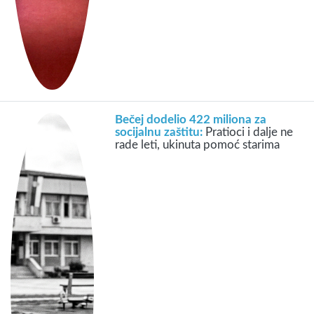
Bečej dodelio 422 miliona za
socijalnu zaštitu:
Pratioci i dalje ne
rade leti, ukinuta pomoć starima