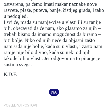
ostvarena, pa ćemo imati makar naznake nove
rasvete, plaže, puteva, banje, čistijeg grada, i tako
u nedogled.
I svi će, mada su manje-više u vlasti ili su ranije
bili, obećavati da će nam, ako glasamo za njih –
trebali bismo da imamo mogućnost da biramo –
biti bolje. Niko od njih neće da objasni zašto
nam sada nije bolje, kada su u vlasti, i zašto nam
ranije nije bilo divno, kada su neki od njih
takođe bili u vlasti. Jer odgovor na to pitanje je
suština svega.
K.D.F.
NA
POSLEDNJI POSTOVI