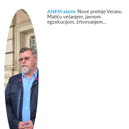
ANEM alarm:
Nove pretnje Veranu
Matiću vešanjem, javnom
egzekucijom, žrtvovanjem…