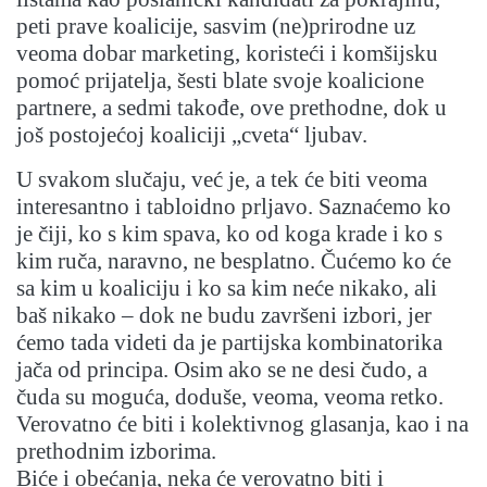
peti prave koalicije, sasvim (ne)prirodne uz
veoma dobar marketing, koristeći i komšijsku
pomoć prijatelja, šesti blate svoje koalicione
partnere, a sedmi takođe, ove prethodne, dok u
još postojećoj koaliciji „cveta“ ljubav.
U svakom slučaju, već je, a tek će biti veoma
interesantno i tabloidno prljavo. Saznaćemo ko
je čiji, ko s kim spava, ko od koga krade i ko s
kim ruča, naravno, ne besplatno. Čućemo ko će
sa kim u koaliciju i ko sa kim neće nikako, ali
baš nikako – dok ne budu završeni izbori, jer
ćemo tada videti da je partijska kombinatorika
jača od principa. Osim ako se ne desi čudo, a
čuda su moguća, doduše, veoma, veoma retko.
Verovatno će biti i kolektivnog glasanja, kao i na
prethodnim izborima.
Biće i obećanja, neka će verovatno biti i