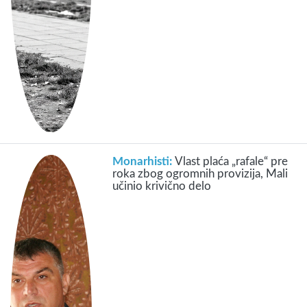
Monarhisti:
Vlast plaća „rafale“ pre
roka zbog ogromnih provizija, Mali
učinio krivično delo