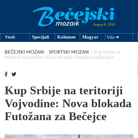
August 6, 2026
Vesti
Specijali
Kolumne
Magyar
Više
BEČEJSKI MOZAIK
»
SPORTSKI MOZAIK
»
Kup Srbije na
teritoriji Vojvodine: Nova blokada Futožana za Bečejce
Kup Srbije na teritoriji
Vojvodine: Nova blokada
Futožana za Bečejce