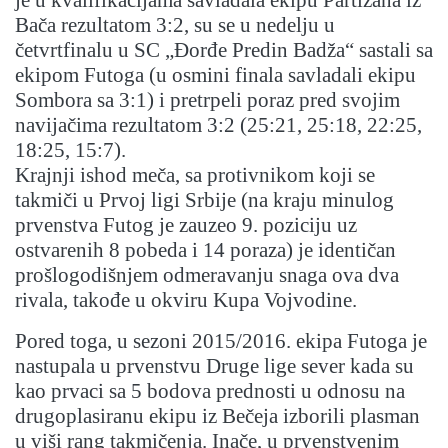
je u kvalifikacijama savladala ekipu Partizana iz
Bača rezultatom 3:2, su se u nedelju u
četvrtfinalu u SC „Đorđe Predin Badža“ sastali sa
ekipom Futoga (u osmini finala savladali ekipu
Sombora sa 3:1) i pretrpeli poraz pred svojim
navijačima rezultatom 3:2 (25:21, 25:18, 22:25,
18:25, 15:7).
Krajnji ishod meča, sa protivnikom koji se
takmiči u Prvoj ligi Srbije (na kraju minulog
prvenstva Futog je zauzeo 9. poziciju uz
ostvarenih 8 pobeda i 14 poraza) je identičan
prošlogodišnjem odmeravanju snaga ova dva
rivala, takođe u okviru Kupa Vojvodine.
Pored toga, u sezoni 2015/2016. ekipa Futoga je
nastupala u prvenstvu Druge lige sever kada su
kao prvaci sa 5 bodova prednosti u odnosu na
drugoplasiranu ekipu iz Bečeja izborili plasman
u viši rang takmičenja. Inače, u prvenstvenim