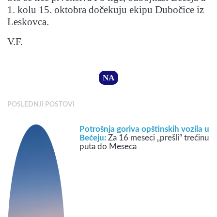
1. kolu 15. oktobra dočekuju ekipu Dubočice iz
Leskovca.
V.F.
NA
POSLEDNJI POSTOVI
Potrošnja goriva opštinskih vozila u
Bečeju:
Za 16 meseci „prešli“ trećinu
puta do Meseca