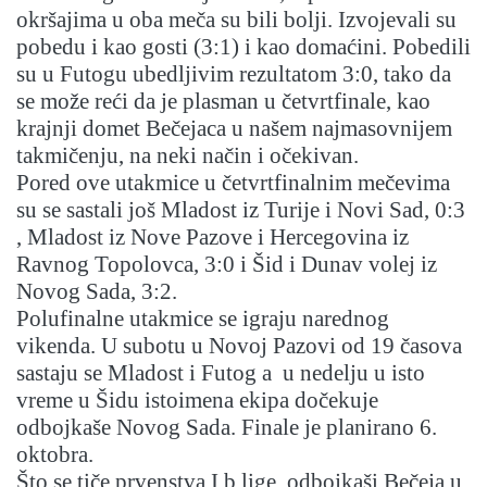
okršajima u oba meča su bili bolji. Izvojevali su
pobedu i kao gosti (3:1) i kao domaćini. Pobedili
su u Futogu ubedljivim rezultatom 3:0, tako da
se može reći da je plasman u četvrtfinale, kao
krajnji domet Bečejaca u našem najmasovnijem
takmičenju, na neki način i očekivan.
Pored ove utakmice u četvrtfinalnim mečevima
su se sastali još Mladost iz Turije i Novi Sad, 0:3
, Mladost iz Nove Pazove i Hercegovina iz
Ravnog Topolovca, 3:0 i Šid i Dunav volej iz
Novog Sada, 3:2.
Polufinalne utakmice se igraju narednog
vikenda. U subotu u Novoj Pazovi od 19 časova
sastaju se Mladost i Futog a u nedelju u isto
vreme u Šidu istoimena ekipa dočekuje
odbojkaše Novog Sada. Finale je planirano 6.
oktobra.
Što se tiče prvenstva I b lige, odbojkaši Bečeja u