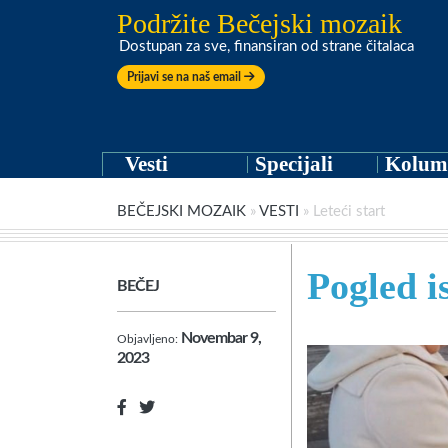
Podržite Bečejski mozaik
Dostupan za sve, finansiran od strane čitalaca
Prijavi se na naš email
Vesti
Specijali
Kolum
BEČEJSKI MOZAIK
»
VESTI
»
Leteći start
Pogled i
BEČEJ
Novembar 9,
Objavljeno:
2023