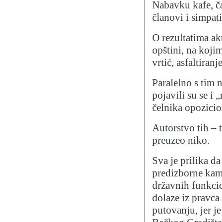
Nabavku kafe, ča
članovi i simpati
O rezultatima ak
opštini, na kojim
vrtić, asfaltiranj
Paralelno s tim 
pojavili su se i 
čelnika opozicio
Autorstvo tih – 
preuzeo niko.
Sva je prilika d
predizborne kamp
državnih funkcio
dolaze iz pravc
putovanju, jer j