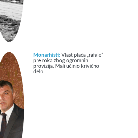
Monarhisti:
Vlast plaća „rafale“
pre roka zbog ogromnih
provizija, Mali učinio krivično
delo