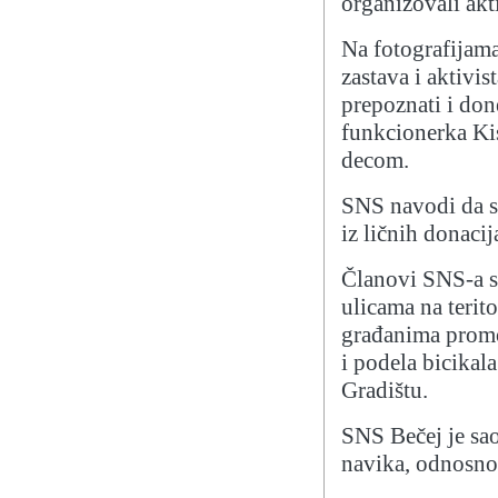
organizovali akt
Na fotografijama
zastava i aktiv
prepoznati i don
funkcionerka Kis
decom.
SNS navodi da su
iz ličnih donacij
Članovi SNS-a su
ulicama na terito
građanima promot
i podela bicika
Gradištu.
SNS Bečej je sao
navika, odnosno