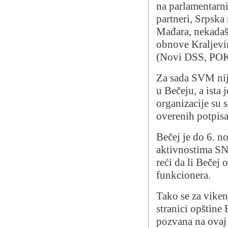
na parlamentarni
partneri, Srpska
Mađara, nekadašn
obnove Kraljevi
(Novi DSS, POKS)
Za sada SVM nije
u Bečeju, a ista 
organizacije su 
overenih potpisa
Bečej je do 6. n
aktivnostima SNS
reći da li Bečej 
funkcionera.
Tako se za viken
stranici opštine
pozvana na ovaj 