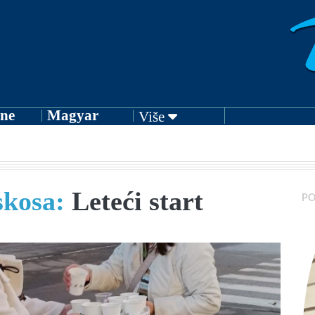
ne
Magyar
Više
skosa:
Leteći start
PO