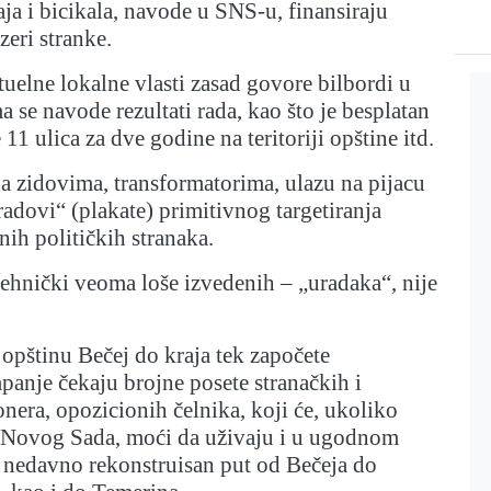
ja i bicikala, navode u SNS-u, finansiraju
zeri stranke.
tuelne lokalne vlasti zasad govore bilbordi u
a se navode rezultati rada, kao što je besplatan
e 11 ulica za dve godine na teritoriji opštine itd.
na zidovima, transformatorima, ulazu na pijacu
„radovi“ (plakate) primitivnog targetiranja
nih političkih stranaka.
tehnički veoma loše izvedenih – „uradaka“, nije
a opštinu Bečej do kraja tek započete
anje čekaju brojne posete stranačkih i
nera, opozicionih čelnika, koji će, ukoliko
a Novog Sada, moći da uživaju i u ugodnom
e nedavno rekonstruisan put od Bečeja do