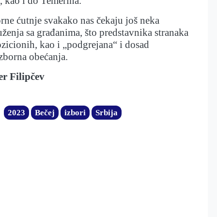
, kao i do Temerina.
rne ćutnje svakako nas čekaju još neka
uženja sa građanima, što predstavnika stranaka
pozicionih, kao i „podgrejana“ i dosad
zborna obećanja.
r Filipčev
2023
Bečej
izbori
Srbija