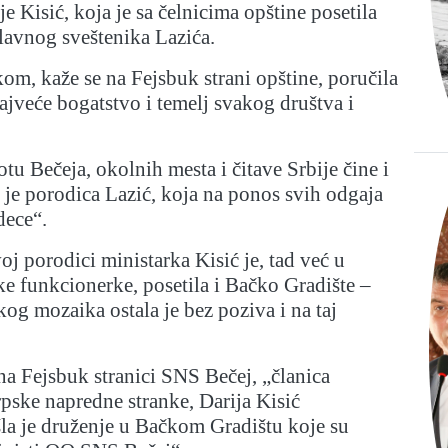
e Kisić, koja je sa čelnicima opštine posetila
lavnog sveštenika Lazića.
kom, kaže se na Fejsbuk strani opštine, poručila
ajveće bogatstvo i temelj svakog društva i
tu Bečeja, okolnih mesta i čitave Srbije čine i
 je porodica Lazić, koja na ponos svih odgaja
dece“.
j porodici ministarka Kisić je, tad već u
ke funkcionerke, posetila i Bačko Gradište –
kog mozaika ostala je bez poziva i na taj
a Fejsbuk stranici SNS Bečej, „članica
pske napredne stranke, Darija Kisić
la je druženje u Bačkom Gradištu koje su