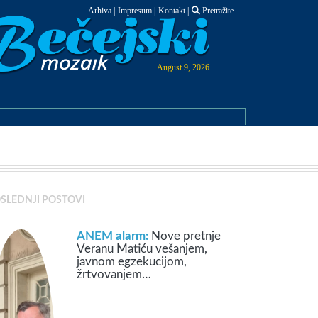
Arhiva
|
Impresum
|
Kontakt
|
Pretražite
August 9, 2026
SLEDNJI POSTOVI
ANEM alarm:
Nove pretnje
Veranu Matiću vešanjem,
javnom egzekucijom,
žrtvovanjem…