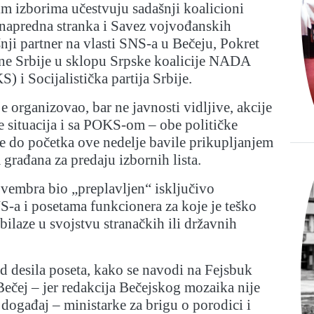
m izborima učestvuju sadašnji koalicioni
 napredna stranka i Savez vojvođanskih
ji partner na vlasti SNS-a u Bečeju, Pokret
ne Srbije u sklopu Srpske koalicije NADA
 i Socijalistička partija Srbije.
 organizovao, bar ne javnosti vidljive, akcije
je situacija i sa POKS-om – obe političke
se do početka ove nedelje bavile prikupljanjem
 građana za predaju izbornih lista.
ovembra bio „preplavljen“ isključivo
-a i posetama funkcionera za koje je teško
obilaze u svojstvu stranačkih ili državnih
d desila poseta, kako se navodi na Fejsbuk
 Bečej – jer redakcija Bečejskog mozaika nije
događaj – ministarke za brigu o porodici i