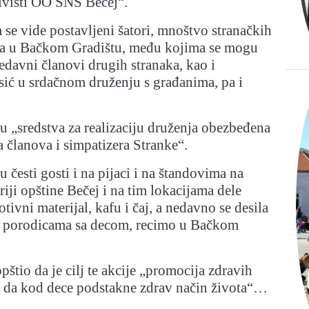
ivisti OO SNS Bečej“.
 se vide postavljeni šatori, mnoštvo stranačkih
ista u Bačkom Gradištu, među kojima se mogu
edavni članovi drugih stranaka, kao i
ić u srdačnom druženju s građanima, pa i
 „sredstva za realizaciju druženja obezbeđena
a članova i simpatizera Stranke“.
 česti gosti i na pijaci i na štandovima na
riji opštine Bečej i na tim lokacijama dele
ivni materijal, kafu i čaj, a nedavno se desila
la porodicama sa decom, recimo u Bačkom
pštio da je cilj te akcije „promocija zdravih
 da kod dece podstakne zdrav način života“…