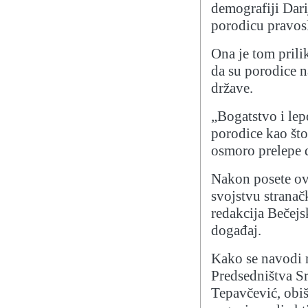
demografiji Darij
porodicu pravos
Ona je tom prili
da su porodice n
države.
„Bogatstvo i lepo
porodice kao što
osmoro prelepe 
Nakon posete ovo
svojstvu stranač
redakcija Bečejs
događaj.
Kako se navodi n
Predsedništva Sr
Tepavčević, obiš