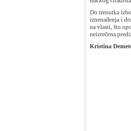
Bačkog Gradišta
Do trenutka izbo
iznenađenja i dr
na vlasti, što o
neizrečena predi
Kristina Demete