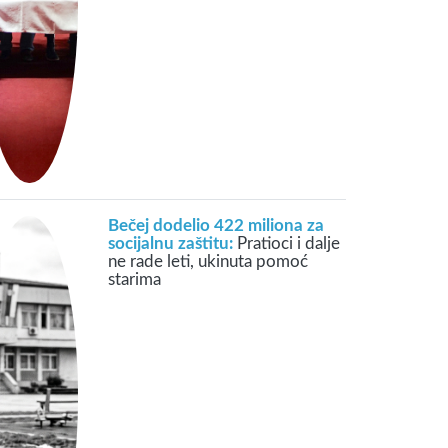
Bečej dodelio 422 miliona za
socijalnu zaštitu:
Pratioci i dalje
ne rade leti, ukinuta pomoć
starima