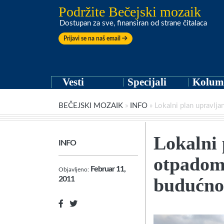
Podržite Bečejski mozaik
Dostupan za sve, finansiran od strane čitalaca
Prijavi se na naš email
Vesti
Specijali
Kolum
BEČEJSKI MOZAIK
»
INFO
»
Lokalni plan upravlj
Lokalni 
INFO
otpadom
Februar 11,
Objavljeno:
budućno
2011