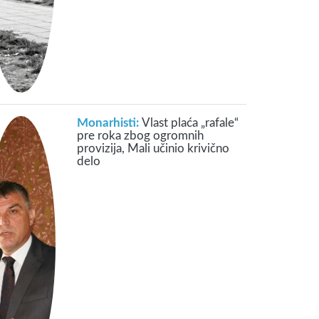
Monarhisti:
Vlast plaća „rafale“
pre roka zbog ogromnih
provizija, Mali učinio krivično
delo