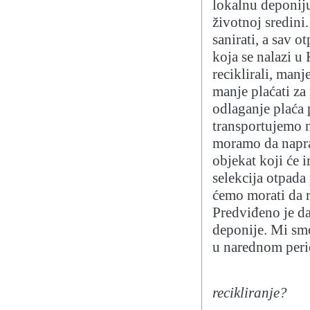
lokalnu deponiju
životnoj sredini.
sanirati, a sav o
koja se nalazi u
reciklirali, man
manje plaćati za
odlaganje plaća 
transportujemo n
moramo da napra
objekat koji će 
selekcija otpada
ćemo morati da r
Predviđeno je da
deponije. Mi smo
u narednom perio
recikliranje?