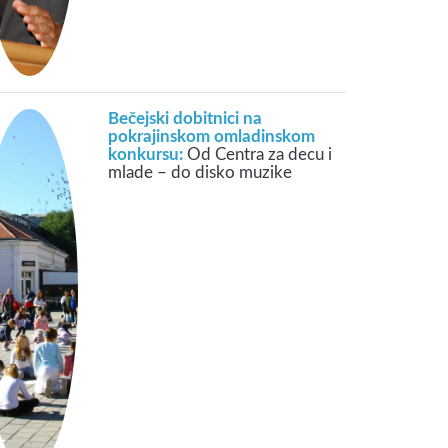
Bečejski dobitnici na
pokrajinskom omladinskom
konkursu:
Od Centra za decu i
mlade – do disko muzike