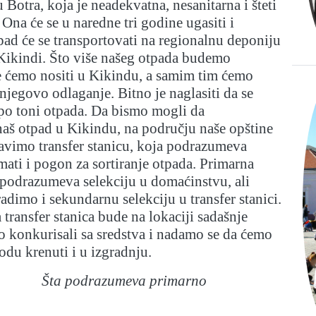
 Botra, koja je neadekvatna, nesanitarna i šteti
 Ona će se u naredne tri godine ugasiti i
tpad će se transportovati na regionalnu deponiju
 Kikindi. Što više našeg otpada budemo
je ćemo nositi u Kikindu, a samim tim ćemo
 njegovo odlaganje. Bitno je naglasiti da se
po toni otpada. Da bismo mogli da
aš otpad u Kikindu, na području naše opštine
vimo transfer stanicu, koja podrazumeva
imati i pogon za sortiranje otpada. Primarna
 podrazumeva selekciju u domaćinstvu, ali
adimo i sekundarnu selekciju u transfer stanici.
 transfer stanica bude na lokaciji sadašnje
 konkurisali sa sredstva i nadamo se da ćemo
du krenuti i u izgradnju.
Šta podrazumeva primarno