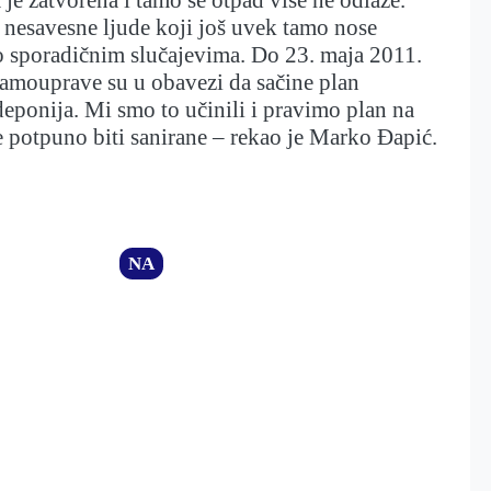
 nesavesne ljude koji još uvek tamo nose
č o sporadičnim slučajevima. Do 23. maja 2011.
samouprave su u obavezi da sačine plan
 deponija. Mi smo to učinili i pravimo plan na
e potpuno biti sanirane – rekao je Marko Đapić.
NA