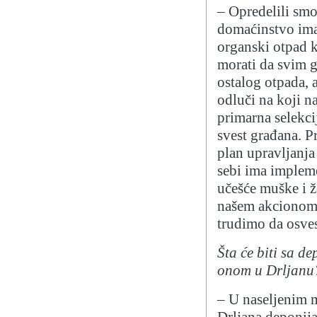
– Opredelili smo
domaćinstvo ima 
organski otpad k
morati da svim 
ostalog otpada, a
odluči na koji na
primarna selekc
svest građana. P
plan upravljanj
sebi ima implem
učešće muške i ž
našem akcionom 
trudimo da osve
Šta će biti sa d
onom u Drljanu
– U naseljenim 
Drljana deponija