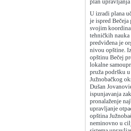
plan upravljanja
U izradi plana u
je ispred Bečeja 
svojim koordin
tehničkih nauka
predviđena je or
nivou opštine. I
opštinu Bečej pr
lokalne samoupra
pruža podršku u 
Južnobačkog okr
Dušan Jovanović
ispunjavanja zak
pronalaženje najb
upravljanje otpa
opština Južnobač
neminovno u cilj
sistema upravlj