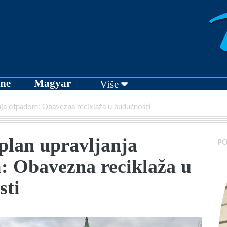
ne
Magyar
Više
anja otpadom: Obavezna reciklaža u budućnosti
plan upravljanja
PO
: Obavezna reciklaža u
sti