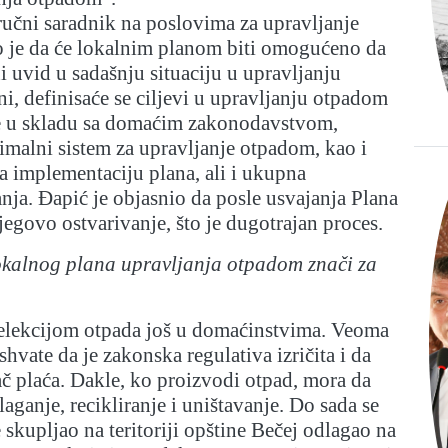
učni saradnik na poslovima za upravljanje
o je da će lokalnim planom biti omogućeno da
i uvid u sadašnju situaciju u upravljanju
i, definisaće se ciljevi u upravljanju otpadom
e u skladu sa domaćim zakonodavstvom,
timalni sistem za upravljanje otpadom, kao i
a implementaciju plana, ali i ukupna
anja. Đapić je objasnio da posle usvajanja Plana
jegovo ostvarivanje, što je dugotrajan proces.
okalnog plana upravljanja otpadom znači za
elekcijom otpada još u domaćinstvima. Veoma
 shvate da je zakonska regulativa izričita i da
č plaća. Dakle, ko proizvodi otpad, mora da
aganje, recikliranje i uništavanje. Do sada se
 skupljao na teritoriji opštine Bečej odlagao na