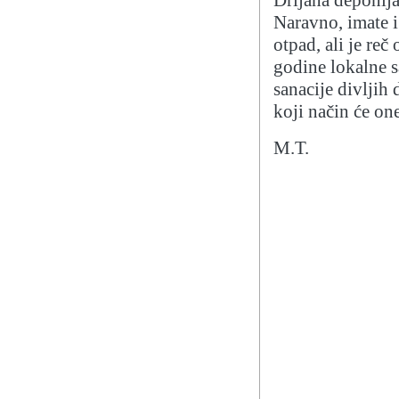
Naravno, imate i
otpad, ali je re
godine lokalne 
sanacije divljih
koji način će on
M.T.