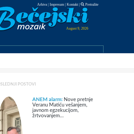
Arhiva
|
Impresum
|
Kontakt
|
Pretražite
August 9, 2026
SLEDNJI POSTOVI
ANEM alarm:
Nove pretnje
Veranu Matiću vešanjem,
javnom egzekucijom,
žrtvovanjem…