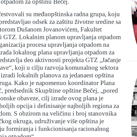
 otpadom za opštinu Bečej.
čestvovali su međuopštinska radna grupa, koju
predstavljao odsek za zaštitu životne sredine sa
atorom Dušanom Jovanovićem, Fakultet
 i GTZ. Lokalnim planom upravljanja otpadom
ganizacija procesa upravljanja otpadom na
zrada lokalnog plana upravljanja otpadom za
edstavlja deo aktivnosti projekta GTZ „Jačanje
ve“, koji u cilju razvoja komunalnog sektora
izradi lokalnih planova za jedanaest opština
uga. Kako je napomenuo koordinator Plana
, predsednik Skupštine opštine Bečej, „pored
onske obaveze, cilj izrade ovog plana je
oljih opcija i definisanje najboljih regiona za
dom. S obzirom na veličinu i broj stanovnika
kog okruga, udruživanje više opština je
u formiranja i funkcionisanja racionalnog
anja otpadom“.