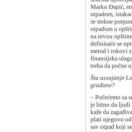
Marko Đapić, str
otpadom, istaka
se stekne potpun
otpadom u opštin
na nivou opštin
definisaće se op
metod i rokovi z
finansijska ulag
treba da počne n
Šta usvajanje L
građane?
– Počećemo sa s
je bitno da ljudi
kaže da zagađiva
plati njegovo odl
sav otpad koji se