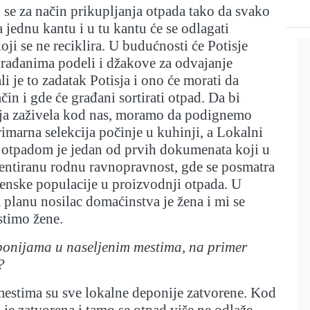
 se za način prikupljanja otpada tako da svako
jednu kantu i u tu kantu će se odlagati
oji se ne reciklira. U budućnosti će Potisje
građanima podeli i džakove za odvajanje
li je to zadatak Potisja i ono će morati da
čin i gde će građani sortirati otpad. Da bi
ija zaživela kod nas, moramo da podignemo
rimarna selekcija počinje u kuhinji, a Lokalni
a otpadom je jedan od prvih dokumenata koji u
entiranu rodnu ravnopravnost, gde se posmatra
enske populacije u proizvodnji otpada. U
planu nosilac domaćinstva je žena i mi se
stimo žene.
eponijama u naseljenim mestima, na primer
?
mestima su sve lokalne deponije zatvorene. Kod
 je zatvorena i tamo se otpad više ne odlaže.