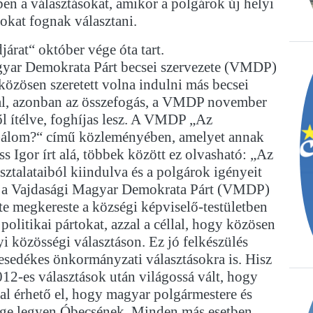
en a választásokat, amikor a polgárok új helyi
okat fognak választani.
járat“ október vége óta tart.
yar Demokrata Párt becsei szervezete (VMDP)
közösen szeretett volna indulni más becsei
l, azonban az összefogás, a VMDP november
l ítélve, foghíjas lesz. A VMDP „Az
)álom?“ című közleményében, amelyet annak
ss Igor írt alá, többek között ez olvasható: „Az
sztalataiból kiindulva és a polgárok igényeit
va a Vajdasági Magyar Demokrata Párt (VMDP)
te megkereste a községi képviselő-testületben
politikai pártokat, azzal a céllal, hogy közösen
yi közösségi választáson. Ez jó felkészülés
 esedékes önkormányzati választásokra is. Hisz
012-es választások után világossá vált, hogy
al érhető el, hogy magyar polgármestere és
ge legyen Óbecsének. Minden más esetben