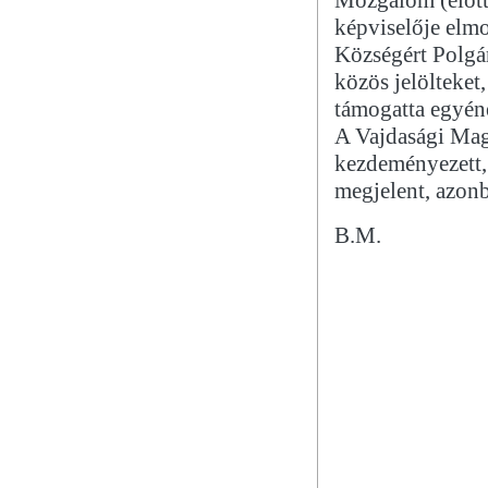
képviselője elm
Községért Polgár
közös jelölteke
támogatta egyén
A Vajdasági Ma
kezdeményezett, 
megjelent, azon
B.M.