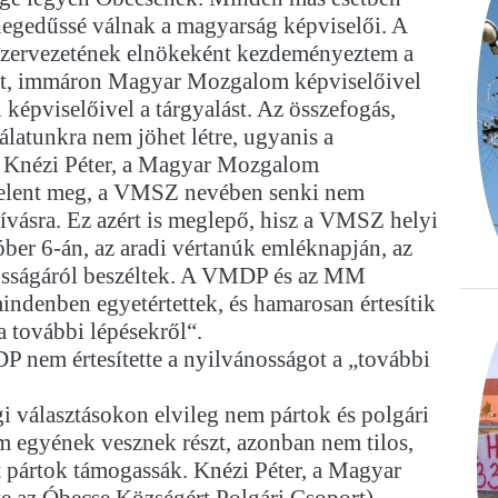
hegedűssé válnak a magyarság képviselői. A
zervezetének elnökeként kezdeményeztem a
t, immáron Magyar Mozgalom képviselőivel
képviselőivel a tárgyalást. Az összefogás,
latunkra nem jöhet létre, ugyanis a
 Knézi Péter, a Magyar Mozgalom
jelent meg, a VMSZ nevében senki nem
ívásra. Ez azért is meglepő, hisz a VMSZ helyi
ber 6-án, az aradi vértanúk emléknapján, az
osságáról beszéltek. A VMDP és az MM
indenben egyetértettek, és hamarosan értesítik
 további lépésekről“.
 nem értesítette a nyilvánosságot a „további
i választásokon elvileg nem pártok és polgári
m egyének vesznek részt, azonban nem tilos,
t pártok támogassák. Knézi Péter, a Magyar
e az Óbecse Községért Polgári Csoport)