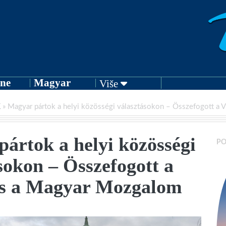
ne
Magyar
Više
K
»
Magyar pártok a helyi közösségi választásokon – Összefogott 
ártok a helyi közösségi
PO
sokon – Összefogott a
 a Magyar Mozgalom