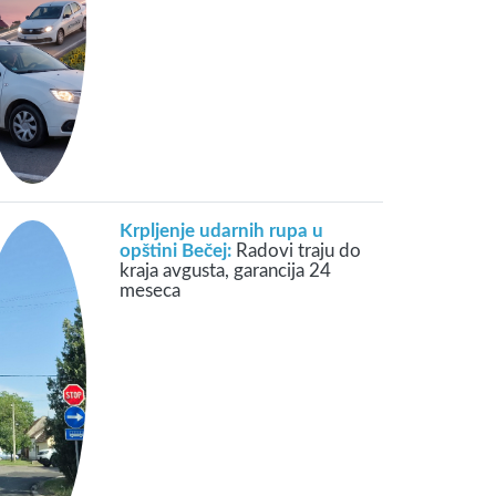
Krpljenje udarnih rupa u
opštini Bečej:
Radovi traju do
kraja avgusta, garancija 24
meseca