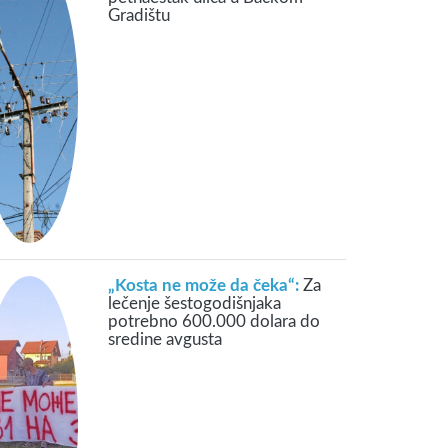
Gradištu
„Kosta ne može da čeka“:
Za
lečenje šestogodišnjaka
potrebno 600.000 dolara do
sredine avgusta