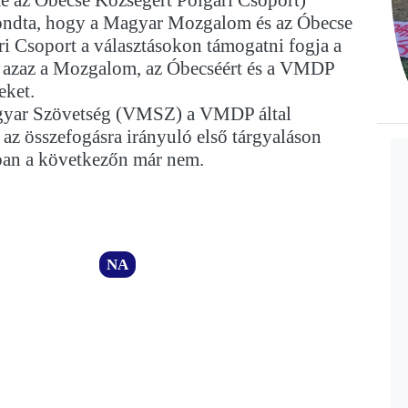
ondta, hogy a Magyar Mozgalom és az Óbecse
i Csoport a választásokon támogatni fogja a
t, azaz a Mozgalom, az Óbecséért és a VMDP
eket.
gyar Szövetség (VMSZ) a VMDP által
az összefogásra irányuló első tárgyaláson
ban a következőn már nem.
NA