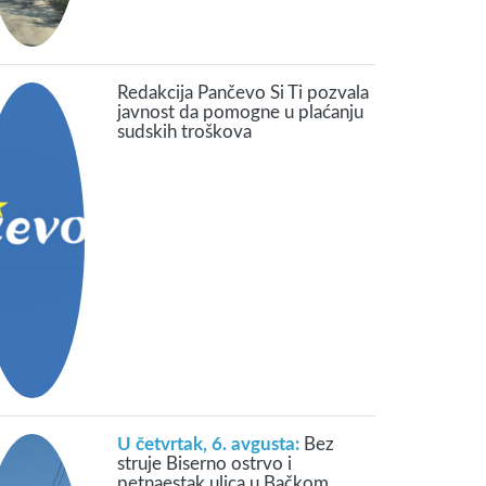
Redakcija Pančevo Si Ti pozvala
javnost da pomogne u plaćanju
sudskih troškova
U četvrtak, 6. avgusta:
Bez
struje Biserno ostrvo i
petnaestak ulica u Bačkom