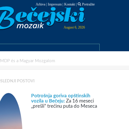
Arhiva
|
Impresum
|
Kontakt
|
Pretražite
August 6, 2026
a VMDP és a Magyar Mozgalom
SLEDNJI POSTOVI
Potrošnja goriva opštinskih
vozila u Bečeju:
Za 16 meseci
„prešli“ trećinu puta do Meseca