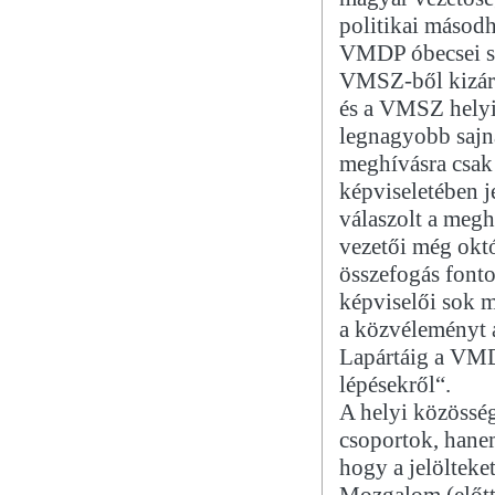
politikai másod
VMDP óbecsei s
VMSZ-ből kizár
és a VMSZ helyi 
legnagyobb sajná
meghívásra csak
képviseletében 
válaszolt a megh
vezetői még októ
összefogás font
képviselői sok m
a közvéleményt a
Lapártáig a VMDP
lépésekről“.
A helyi közösség
csoportok, hane
hogy a jelölteke
Mozgalom (előtt