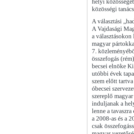
helyi közösségéb
közösségi tanács
A választási „had
A Vajdasági Mag
a választásokon 
magyar pártokka
7. közleményébő
összefogás (rém
becsei elnöke Ki
utóbbi évek tapa
szem előtt tart
óbecsei szerveze
szereplő magyar 
induljanak a hel
lenne a tavaszra
a 2008-as és a 2
csak összefogáss
magyar vezetősé