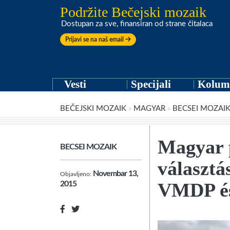
Podržite Bečejski mozaik
Dostupan za sve, finansiran od strane čitalaca
Prijavi se na naš email
Vesti
Specijali
Kolum
BEČEJSKI MOZAIK
»
MAGYAR
»
BECSEI MOZAI
Magyar p
BECSEI MOZAIK
választá
Novembar 13,
Objavljeno:
VMDP és
2015