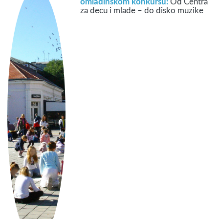
omladinskom konkursu:
Od Centra
za decu i mlade – do disko muzike