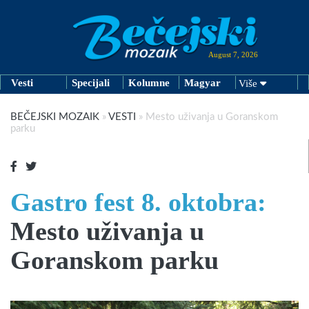
August 7, 2026
Vesti
Specijali
Kolumne
Magyar
Više
BEČEJSKI MOZAIK
»
VESTI
»
Mesto uživanja u Goranskom
parku
Gastro fest 8. oktobra:
Mesto uživanja u
Goranskom parku