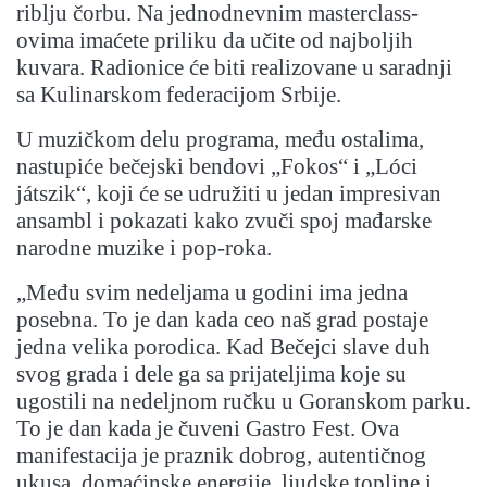
riblju čorbu. Na jednodnevnim masterclass-
ovima imaćete priliku da učite od najboljih
kuvara. Radionice će biti realizovane u saradnji
sa Kulinarskom federacijom Srbije.
U muzičkom delu programa, među ostalima,
nastupiće bečejski bendovi „Fokos“ i „Lóci
játszik“, koji će se udružiti u jedan impresivan
ansambl i pokazati kako zvuči spoj mađarske
narodne muzike i pop-roka.
„Među svim nedeljama u godini ima jedna
posebna. To je dan kada ceo naš grad postaje
jedna velika porodica. Kad Bečejci slave duh
svog grada i dele ga sa prijateljima koje su
ugostili na nedeljnom ručku u Goranskom parku.
To je dan kada je čuveni Gastro Fest. Ova
manifestacija je praznik dobrog, autentičnog
ukusa, domaćinske energije, ljudske topline i