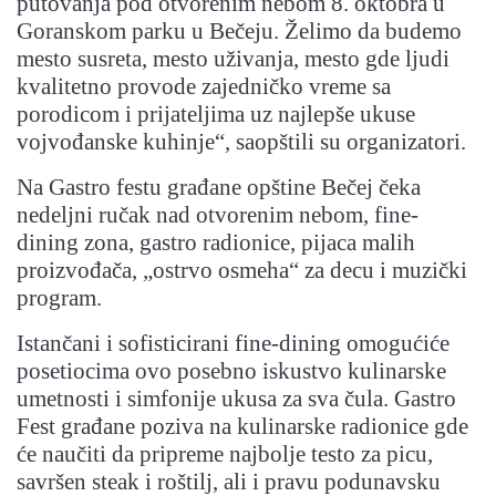
putovanja pod otvorenim nebom 8. oktobra u
Goranskom parku u Bečeju. Želimo da budemo
mesto susreta, mesto uživanja, mesto gde ljudi
kvalitetno provode zajedničko vreme sa
porodicom i prijateljima uz najlepše ukuse
vojvođanske kuhinje“, saopštili su organizatori.
Na Gastro festu građane opštine Bečej čeka
nedeljni ručak nad otvorenim nebom, fine-
dining zona, gastro radionice, pijaca malih
proizvođača, „ostrvo osmeha“ za decu i muzički
program.
Istančani i sofisticirani fine-dining omogućiće
posetiocima ovo posebno iskustvo kulinarske
umetnosti i simfonije ukusa za sva čula. Gastro
Fest građane poziva na kulinarske radionice gde
će naučiti da pripreme najbolje testo za picu,
savršen steak i roštilj, ali i pravu podunavsku