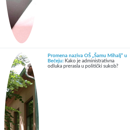
Promena naziva OŠ „Šamu Mihalj” u
Bečeju:
Kako je administrativna
odluka prerasla u politički sukob?