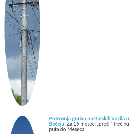
Potrošnja goriva opštinskih vozila u
Bečeju:
Za 16 meseci „prešli“ trećinu
puta do Meseca