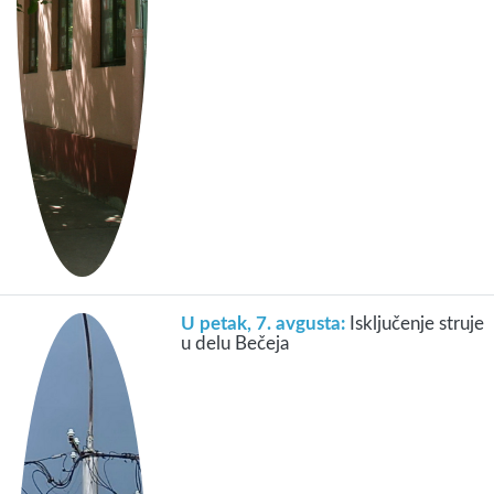
U petak, 7. avgusta:
Isključenje struje
u delu Bečeja