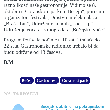
raznolikosti naše gastronomije. Vidimo se 8.
oktobra u Goranskom parku u Bečeju“, poručuju
organizatori festivala, Društvo intelektualaca
„Braća Tan“, Udruženje mladih „Lock Up“ i
Udruženje voćara i vinogradara „Bečejsko voće“.
Program festivala počinje u 10 sati i trajaće do
22 sata. Gastronomske radionice trebalo bi da
budu održane od 13 časova.
B.M.
Bečej
Gastro fest
Goranski park
POSLEDNJI POSTOVI
Bečejski dobitnici na pokrajinskom