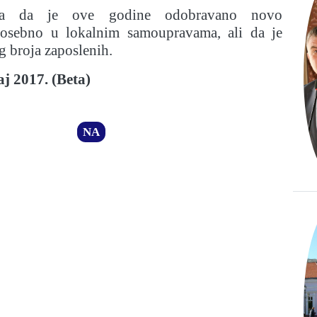
a da je ove godine odobravano novo
 posebno u lokalnim samoupravama, ali da je
g broja zaposlenih.
j 2017. (Beta)
NA