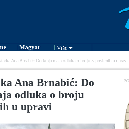
ne
Magyar
Više
starka Ana Brnabić: Do kraja maja odluka o broju zaposlenih u upravi
rka Ana Brnabić: Do
PO
ja odluka o broju
ih u upravi