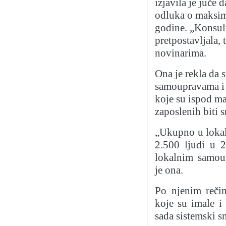
izjavila je juče 
odluka o maksim
godine. „Konsult
pretpostavljala,
novinarima.
Ona je rekla da 
samoupravama i 
koje su ispod m
zaposlenih biti 
„Ukupno u lokal
2.500 ljudi u 2
lokalnim samoup
je ona.
Po njenim reči
koje su imale i
sada sistemski sm