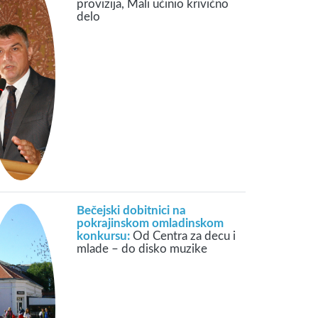
provizija, Mali učinio krivično
delo
Bečejski dobitnici na
pokrajinskom omladinskom
konkursu:
Od Centra za decu i
mlade – do disko muzike