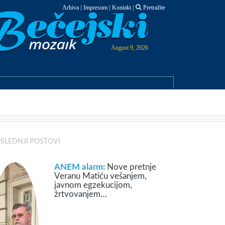
Arhiva
|
Impresum
|
Kontakt
|
Pretražite
August 9, 2026
SLEDNJI POSTOVI
ANEM alarm:
Nove pretnje
Veranu Matiću vešanjem,
javnom egzekucijom,
žrtvovanjem…