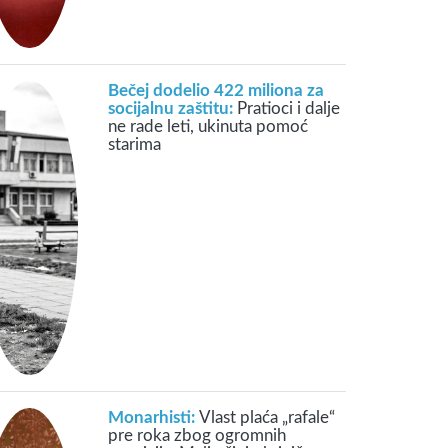
Bečej dodelio 422 miliona za
socijalnu zaštitu:
Pratioci i dalje
ne rade leti, ukinuta pomoć
starima
Monarhisti:
Vlast plaća „rafale“
pre roka zbog ogromnih