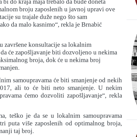
da bi do kraja maja trebalo da bude doneta
alnom broju zaposlenih u javnoj upravi ove
acije su trajale duže nego što sam
 tako da malo kasnimo“, rekla je Brnabić
su završene konsultacije sa lokalnim
da će zapošljavanje biti dozvoljeno u nekima
aksimalnog broja, dok će u nekima broj
smanjen.
nim samoupravama će biti smanjenje od nekih
017, ali to će biti neto smanjenje. U nekim
ravama ćemo dozvoliti zapošljavanje“, rekla
ma, teško je da se u lokalnim samoupravama
 tri puta više zaposlenih od optimalnog broja,
anji taj broj.