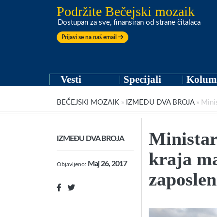
Podržite Bečejski mozaik
Dostupan za sve, finansiran od strane čitalaca
Prijavi se na naš email
Vesti
Specijali
Kolum
BEČEJSKI MOZAIK
»
IZMEĐU DVA BROJA
»
Mini
Minista
IZMEĐU DVA BROJA
kraja ma
Maj 26, 2017
Objavljeno:
zaposlen