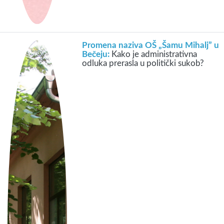
Promena naziva OŠ „Šamu Mihalj” u
Bečeju:
Kako je administrativna
odluka prerasla u politički sukob?