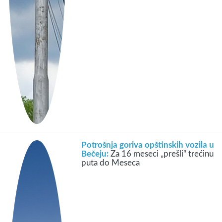
Potrošnja goriva opštinskih vozila u
Bečeju:
Za 16 meseci „prešli“ trećinu
puta do Meseca