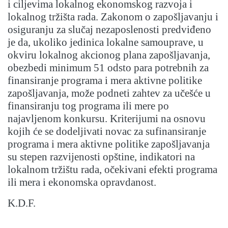
i ciljevima lokalnog ekonomskog razvoja i
lokalnog tržišta rada. Zakonom o zapošljavanju i
osiguranju za slučaj nezaposlenosti predviđeno
je da, ukoliko jedinica lokalne samouprave, u
okviru lokalnog akcionog plana zapošljavanja,
obezbedi minimum 51 odsto para potrebnih za
finansiranje programa i mera aktivne politike
zapošljavanja, može podneti zahtev za učešće u
finansiranju tog programa ili mere po
najavljenom konkursu. Kriterijumi na osnovu
kojih će se dodeljivati novac za sufinansiranje
programa i mera aktivne politike zapošljavanja
su stepen razvijenosti opštine, indikatori na
lokalnom tržištu rada, očekivani efekti programa
ili mera i ekonomska opravdanost.
K.D.F.