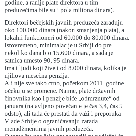
godine, a ranije plate direktora u tim
preduzećima bile su i pola miliona dinara).
Direktori bečejskih javnih preduzeća zarađuju
oko 100.000 dinara (nakon smanjenja plata), a
lokalni funkcioneri od 60.000 do 80.000 dinara.
Istovremeno, minimalac je u Srbiji do pre
nekoliko dana bio 15.600 dinara, a sada je
satnica umesto 90, 95 dinara.
Ima i ljudi koji žive i od 8.000 dinara, kolika je
njihova mesečna penzija.
Ali nije sve tako crno, početkom 2011. godine
očekuju se promene. Naime, plate državnih
činovnika kao i penzije biće „odmrznute“ od
januara (najavljeno povećanje je čas 3,4, čas 5
odsto), ali tada će prestati da važi i preporuka
Vlade Srbije o ograničavanju zarada
menadžmentima javnih preduzeća.