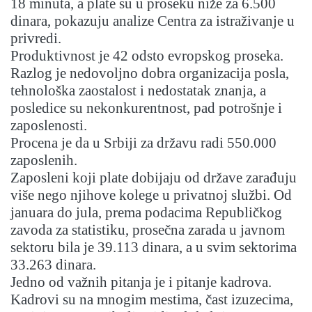
18 minuta, a plate su u proseku niže za 6.500
dinara, pokazuju analize Centra za istraživanje u
privredi.
Produktivnost je 42 odsto evropskog proseka.
Razlog je nedovoljno dobra organizacija posla,
tehnološka zaostalost i nedostatak znanja, a
posledice su nekonkurentnost, pad potrošnje i
zaposlenosti.
Procena je da u Srbiji za državu radi 550.000
zaposlenih.
Zaposleni koji plate dobijaju od države zarađuju
više nego njihove kolege u privatnoj službi. Od
januara do jula, prema podacima Republičkog
zavoda za statistiku, prosečna zarada u javnom
sektoru bila je 39.113 dinara, a u svim sektorima
33.263 dinara.
Jedno od važnih pitanja je i pitanje kadrova.
Kadrovi su na mnogim mestima, čast izuzecima,