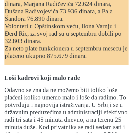
dinara, Marjana Radičevića 72.624 dinara,
Dušana Radivojevića 73.936 dinara, a Pala
Šandora 76.890 dinara.
Volonteri u Opštinskom veću, Ilona Varnju i
Đerđ Ric, za svoj rad su u septembru dobili po
32.803 dinara.
Za neto plate funkcionera u septembru mesecu je
plaćeno ukupno 875.679 dinara.
Loši kadrovi koji malo rade
Odavno se zna da ne možemo biti toliko loše
plaćeni koliko umemo malo i loše da radimo. To
potvrđuju i najnovija istraživanja. U Srbiji se u
državnim preduzećima u administraciji efektivno
radi tri sata i 45 minuta dnevno, a na terenu 25
minuta duže. Kod privatnika se radi sedam sati i