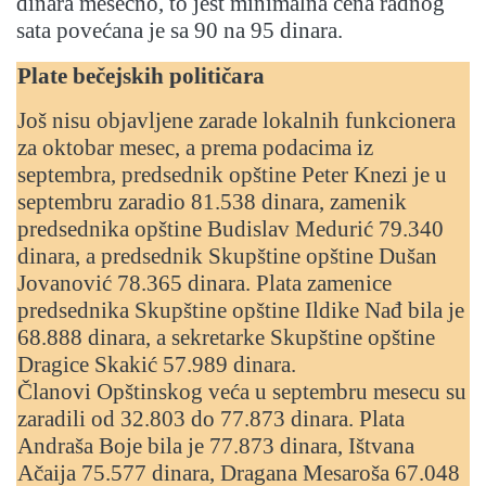
dinara mesečno, to jest minimalna cena radnog
sata povećana je sa 90 na 95 dinara.
Plate bečejskih političara
Još nisu objavljene zarade lokalnih funkcionera
za oktobar mesec, a prema podacima iz
septembra, predsednik opštine Peter Knezi je u
septembru zaradio 81.538 dinara, zamenik
predsednika opštine Budislav Medurić 79.340
dinara, a predsednik Skupštine opštine Dušan
Jovanović 78.365 dinara. Plata zamenice
predsednika Skupštine opštine Ildike Nađ bila je
68.888 dinara, a sekretarke Skupštine opštine
Dragice Skakić 57.989 dinara.
Članovi Opštinskog veća u septembru mesecu su
zaradili od 32.803 do 77.873 dinara. Plata
Andraša Boje bila je 77.873 dinara, Ištvana
Ačaija 75.577 dinara, Dragana Mesaroša 67.048