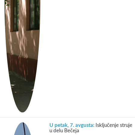
U petak, 7. avgusta:
Isključenje struje
u delu Bečeja