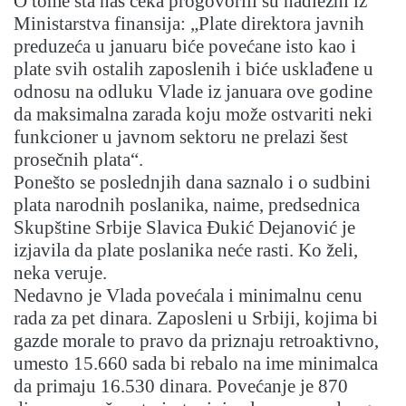
O tome šta nas čeka progovorili su nadležni iz
Ministarstva finansija: „Plate direktora javnih
preduzeća u januaru biće povećane isto kao i
plate svih ostalih zaposlenih i biće usklađene u
odnosu na odluku Vlade iz januara ove godine
da maksimalna zarada koju može ostvariti neki
funkcioner u javnom sektoru ne prelazi šest
prosečnih plata“.
Ponešto se poslednjih dana saznalo i o sudbini
plata narodnih poslanika, naime, predsednica
Skupštine Srbije Slavica Đukić Dejanović je
izjavila da plate poslanika neće rasti. Ko želi,
neka veruje.
Nedavno je Vlada povećala i minimalnu cenu
rada za pet dinara. Zaposleni u Srbiji, kojima bi
gazde morale to pravo da priznaju retroaktivno,
umesto 15.660 sada bi rebalo na ime minimalca
da primaju 16.530 dinara. Povećanje je 870