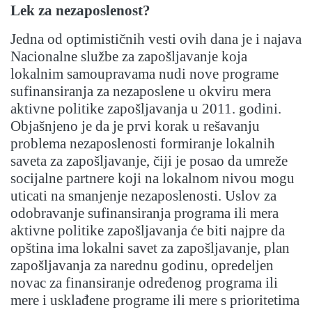
Lek za nezaposlenost?
Jedna od optimističnih vesti ovih dana je i najava
Nacionalne službe za zapošljavanje koja
lokalnim samoupravama nudi nove programe
sufinansiranja za nezaposlene u okviru mera
aktivne politike zapošljavanja u 2011. godini.
Objašnjeno je da je prvi korak u rešavanju
problema nezaposlenosti formiranje lokalnih
saveta za zapošljavanje, čiji je posao da umreže
socijalne partnere koji na lokalnom nivou mogu
uticati na smanjenje nezaposlenosti. Uslov za
odobravanje sufinansiranja programa ili mera
aktivne politike zapošljavanja će biti najpre da
opština ima lokalni savet za zapošljavanje, plan
zapošljavanja za narednu godinu, opredeljen
novac za finansiranje određenog programa ili
mere i usklađene programe ili mere s prioritetima