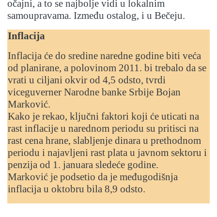
očajni, a to se najbolje vidi u lokalnim
samoupravama. Između ostalog, i u Bečeju.
Inflacija
Inflacija će do sredine naredne godine biti veća
od planirane, a polovinom 2011. bi trebalo da se
vrati u ciljani okvir od 4,5 odsto, tvrdi
viceguverner Narodne banke Srbije Bojan
Marković.
Kako je rekao, ključni faktori koji će uticati na
rast inflacije u narednom periodu su pritisci na
rast cena hrane, slabljenje dinara u prethodnom
periodu i najavljeni rast plata u javnom sektoru i
penzija od 1. januara sledeće godine.
Marković je podsetio da je međugodišnja
inflacija u oktobru bila 8,9 odsto.