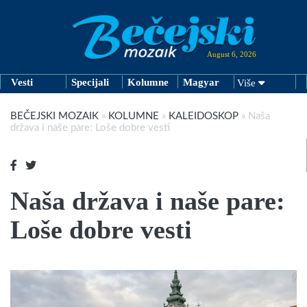
August 6, 2026
Vesti
Specijali
Kolumne
Magyar
Više
BEČEJSKI MOZAIK
»
KOLUMNE
»
KALEIDOSKOP
»
Naša
država i naše pare: Loše dobre vesti
Naša država i naše pare:
Loše dobre vesti