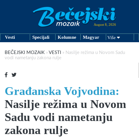
August 8, 2026
Vesti
Specijali
Kolumne
Magyar
Više
BEČEJSKI MOZAIK
»
VESTI
»
Nasilje režima u Novom Sadu
vodi nametanju zakona rulje
Građanska Vojvodina:
Nasilje režima u Novom
Sadu vodi nametanju
zakona rulje