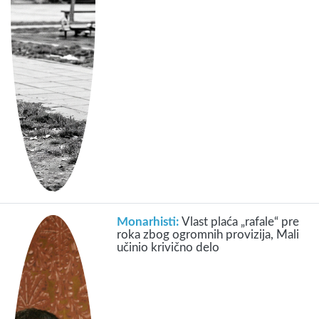
Monarhisti:
Vlast plaća „rafale“ pre
roka zbog ogromnih provizija, Mali
učinio krivično delo