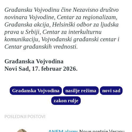
Građansku Vojvodinu čine Nezavisno društvo
novinara Vojvodine, Centar za regionalizam,
Građanska akcija, Helsinški odbor za ljudska
prava u Srbiji, Centar za interkulturnu
komunikaciju, Vojvođanski građanski centar i
Centar građanskih vrednosti.
Građanska Vojvodina
Novi Sad, 17. februar 2026.
Građanska Vojvodina
nasilje režima
novi sad
zakon rulje
POSLEDNJI POSTOVI
ANEM alarm:
Nove pretnje Veranu