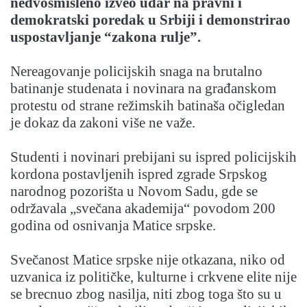
nedvosmisleno izveo udar na pravni i
demokratski poredak u Srbiji i demonstrirao
uspostavljanje “zakona rulje”.
Nereagovanje policijskih snaga na brutalno
batinanje studenata i novinara na građanskom
protestu od strane režimskih batinaša očigledan
je dokaz da zakoni više ne važe.
Studenti i novinari prebijani su ispred policijskih
kordona postavljenih ispred zgrade Srpskog
narodnog pozorišta u Novom Sadu, gde se
održavala „svečana akademija“ povodom 200
godina od osnivanja Matice srpske.
Svečanost Matice srpske nije otkazana, niko od
uzvanica iz političke, kulturne i crkvene elite nije
se brecnuo zbog nasilja, niti zbog toga što su u