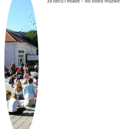
za decu i mlade – do disko muzike