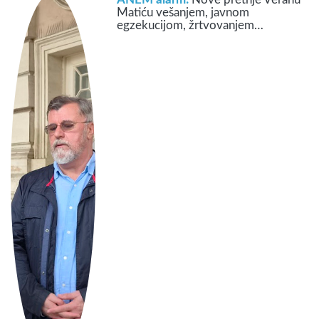
Matiću vešanjem, javnom
egzekucijom, žrtvovanjem…