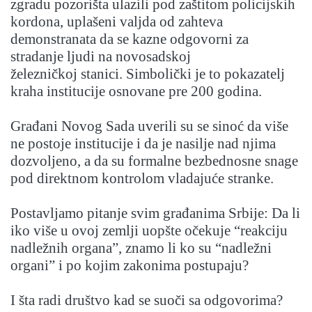
zgradu pozorišta ulazili pod zaštitom policijskih
kordona, uplašeni valjda od zahteva
demonstranata da se kazne odgovorni za
stradanje ljudi na novosadskoj
železničkoj stanici. Simbolički je to pokazatelj
kraha institucije osnovane pre 200 godina.
Građani Novog Sada uverili su se sinoć da više
ne postoje institucije i da je nasilje nad njima
dozvoljeno, a da su formalne bezbednosne snage
pod direktnom kontrolom vladajuće stranke.
Postavljamo pitanje svim građanima Srbije: Da li
iko više u ovoj zemlji uopšte očekuje “reakciju
nadležnih organa”, znamo li ko su “nadležni
organi” i po kojim zakonima postupaju?
I šta radi društvo kad se suoči sa odgovorima?