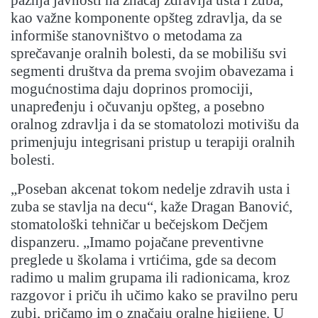
pažnja javnosti na značaj zdravlja usta i zuba,
kao važne komponente opšteg zdravlja, da se
informiše stanovništvo o metodama za
sprečavanje oralnih bolesti, da se mobilišu svi
segmenti društva da prema svojim obavezama i
mogućnostima daju doprinos promociji,
unapređenju i očuvanju opšteg, a posebno
oralnog zdravlja i da se stomatolozi motivišu da
primenjuju integrisani pristup u terapiji oralnih
bolesti.
„Poseban akcenat tokom nedelje zdravih usta i
zuba se stavlja na decu“, kaže Dragan Banović,
stomatološki tehničar u bečejskom Dečjem
dispanzeru. „Imamo pojačane preventivne
preglede u školama i vrtićima, gde sa decom
radimo u malim grupama ili radionicama, kroz
razgovor i priču ih učimo kako se pravilno peru
zubi, pričamo im o značaju oralne higijene. U