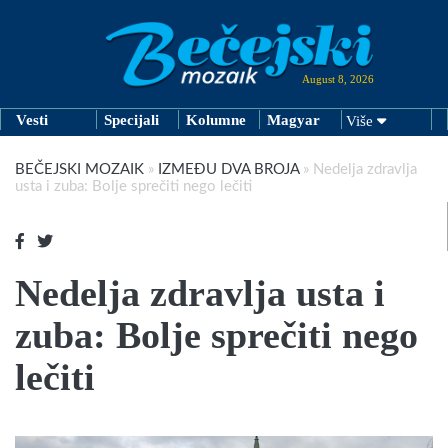
August 8, 2026
Vesti
Specijali
Kolumne
Magyar
Više
BEČEJSKI MOZAIK
»
IZMEĐU DVA BROJA
»
Nedelja zdravlja
usta i zuba: Bolje sprečiti nego lečiti
Nedelja zdravlja usta i
zuba: Bolje sprečiti nego
lečiti