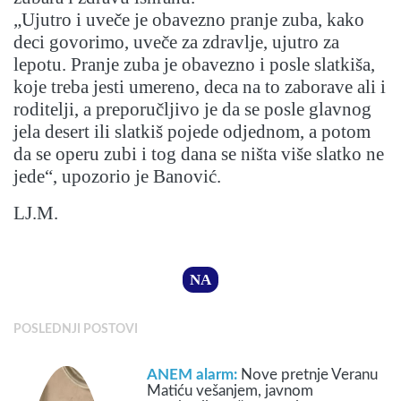
„Ujutro i uveče je obavezno pranje zuba, kako
deci govorimo, uveče za zdravlje, ujutro za
lepotu. Pranje zuba je obavezno i posle slatkiša,
koje treba jesti umereno, deca na to zaborave ali i
roditelji, a preporučljivo je da se posle glavnog
jela desert ili slatkiš pojede odjednom, a potom
da se operu zubi i tog dana se ništa više slatko ne
jede“, upozorio je Banović.
LJ.M.
NA
POSLEDNJI POSTOVI
ANEM alarm:
Nove pretnje Veranu
Matiću vešanjem, javnom