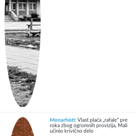
Monarhisti:
Vlast plaća „rafale“ pre
roka zbog ogromnih provizija, Mali
učinio krivično delo