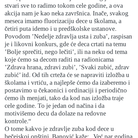
stvari sve to radimo tokom cele godine, a ova
akcija nam je kao neka završnica. Inače, svakog
meseca imamo fluorizaciju dece u školama, a
četiri puta idemo i u predškolske ustanove.
Povodom ’Nedelje zdravlja usta i zuba’, raspisan
je i likovni konkurs, gde će deca crtati na temu
’Bolje sprečiti, nego lečiti’, ili na neku od tema
koje ćemo sa decom raditi na radionicama
’Zdrava hrana, zdravi zubi’, ’Svaki zubić, zdrav
zubić’ itd. Od tih crteža će se napraviti izložba u
školama i vrtiću, a najlepše ćemo da izaberemo i
postavimo u čekaonici i ordinaciji i periodično
ćemo ih menjati, tako da kod nas izložba traje
cele godine. To je jedan od načina i da
motivišemo decu da dolaze na redovne
kontrole.“
O tome kakvo je zdravlje zuba kod dece u
bečejskoj opštini, Banović kaže: „Već par godina