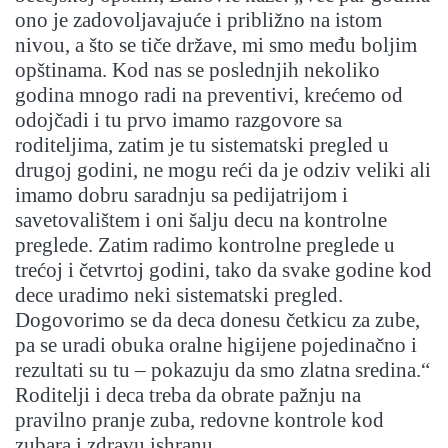
ono je zadovoljavajuće i približno na istom
nivou, a što se tiče države, mi smo među boljim
opštinama. Kod nas se poslednjih nekoliko
godina mnogo radi na preventivi, krećemo od
odojčadi i tu prvo imamo razgovore sa
roditeljima, zatim je tu sistematski pregled u
drugoj godini, ne mogu reći da je odziv veliki ali
imamo dobru saradnju sa pedijatrijom i
savetovalištem i oni šalju decu na kontrolne
preglede. Zatim radimo kontrolne preglede u
trećoj i četvrtoj godini, tako da svake godine kod
dece uradimo neki sistematski pregled.
Dogovorimo se da deca donesu četkicu za zube,
pa se uradi obuka oralne higijene pojedinačno i
rezultati su tu – pokazuju da smo zlatna sredina.“
Roditelji i deca treba da obrate pažnju na
pravilno pranje zuba, redovne kontrole kod
zubara i zdravu ishranu.