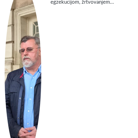
egzekucijom, žrtvovanjem…