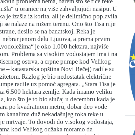
takvih problema nema, barem što se tiče reke
„ušla“ u oranice najviše zahvaljujući nasipu. U
 je izašla iz korita, ali je delimično poplavila
i se nalaze na nižem terenu. Ono što Tisa nije
strane, desilo se na banatskoj. Reka je
 u nebranjenom delu Ljutova, a prema prvim
vodoležima“ je oko 1.000 hektara, najviše
com. Problema sa visokim vodostajem ima i na
Bisernog ostrva, a crpne pumpe kod Velikog
e – katastarska opština Novi Bečej) radile su
itetom. Razlog je bio nedostatak električne
pumpe radile uz pomoć agregata. „Stara Tisa je
 za 6.500 hektara zemlje. Kada imamo veliku
a, kao što je to bio slučaj u decembru kada je
itara po kvadratnom metru, dobar deo vode
m kanalima duž nekadašnjeg toka reke u
nje mrtvaje. To dovodi do visokog vodostaja,
ama kod Velikog odžaka moramo da