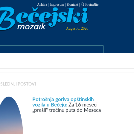
Arhiva
|
Impresum
|
Kontakt
|
Pretražite
August 6, 2026
SLEDNJI POSTOVI
Potrošnja goriva opštinskih
vozila u Bečeju:
Za 16 meseci
„prešli“ trećinu puta do Meseca