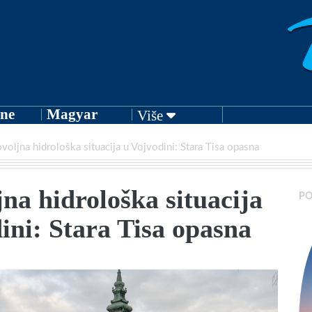
ne
Magyar
Više
oljna hidrološka situacija u Vojvodini: Stara Tisa opasna
na hidrološka situacija
PO
ini: Stara Tisa opasna