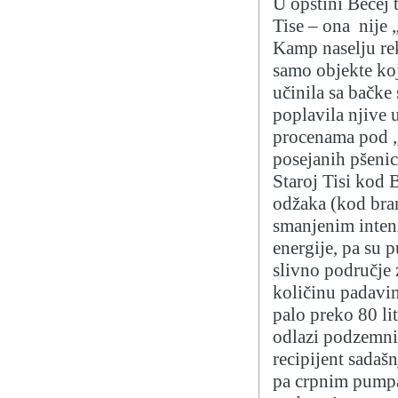
U opštini Bečej 
Tise – ona nije 
Kamp naselju reka
samo objekte koj
učinila sa bačke 
poplavila njive
procenama pod „
posejanih pšeni
Staroj Tisi kod 
odžaka (kod bran
smanjenim intenz
energije, pa su 
slivno područje
količinu padavin
palo preko 80 l
odlazi podzemni
recipijent sadaš
pa crpnim pump