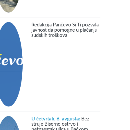
Redakcija Pančevo Si Ti pozvala
javnost da pomogne u plaćanju
sudskih troškova
U četvrtak, 6. avgusta:
Bez
struje Biserno ostrvo i
petnaestak ulica u Bačkom