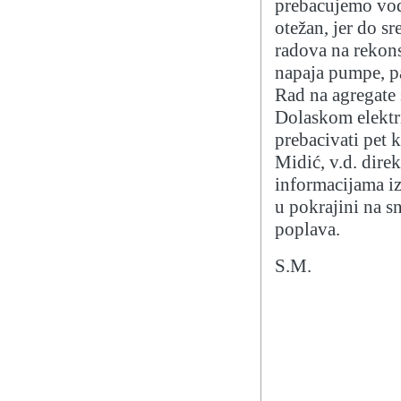
prebacujemo vodu
otežan, jer do sr
radova na rekons
napaja pumpe, pa
Rad na agregate 
Dolaskom elektr
prebacivati pet 
Midić, v.d. dir
informacijama i
u pokrajini na s
poplava.
S.M.