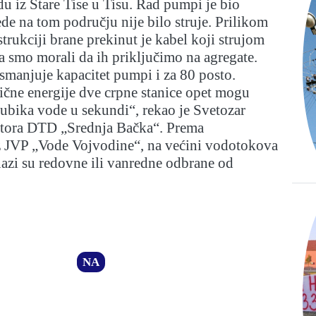
 iz Stare Tise u Tisu. Rad pumpi je bio
ede na tom području nije bilo struje. Prilikom
trukciji brane prekinut je kabel koji strujom
 smo morali da ih priključimo na agregate.
smanjuje kapacitet pumpi i za 80 posto.
ične energije dve crpne stanice opet mogu
kubika vode u sekundi“, rekao je Svetozar
ektora DTD „Srednja Bačka“. Prema
z JVP „Vode Vojvodine“, na većini vodotokova
nazi su redovne ili vanredne odbrane od
NA