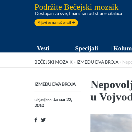
Podržite Bečejski mozaik
Dostupan za sve, finansiran od strane čitalaca
Prijavi se na naš email
Vesti
Specijali
Kolum
BEČEJSKI MOZAIK
»
IZMEĐU DVA BROJA
»
Nepov
Nepovolj
IZMEĐU DVA BROJA
u Vojvod
Januar 22,
Objavljeno:
2010