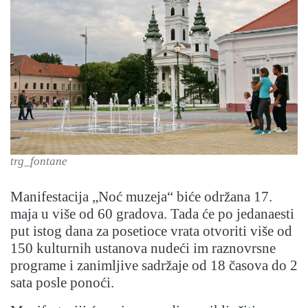
trg_fontane
Manifestacija „Noć muzeja“ biće održana 17.
maja u više od 60 gradova. Tada će po jedanaesti
put istog dana za posetioce vrata otvoriti više od
150 kulturnih ustanova nudeći im raznovrsne
programe i zanimljive sadržaje od 18 časova do 2
sata posle ponoći.