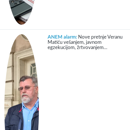
ANEM alarm:
Nove pretnje Veranu
Matiću vešanjem, javnom
egzekucijom, žrtvovanjem…