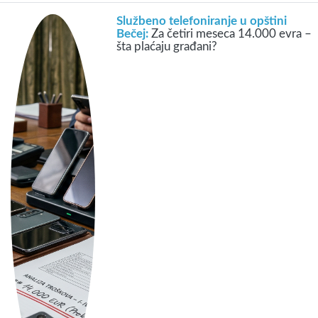
Službeno telefoniranje u opštini
Bečej:
Za četiri meseca 14.000 evra –
šta plaćaju građani?