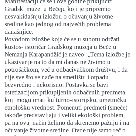
Manifestaciji će se i ove godine priključiti
Gradski muzej u Bečeju koji je pripremio
nesvakidašnju izložbu o očuvanju životne
sredine kao jednog od najvećih problema
današnjice.
Povodom izložbe koja će se u subotu održati
kustos- istoričar Gradskog muzeja u Bečeju
Nemanja Karapandžić je naveo: „Tema izložbe je
ukazivanje na to da mi danas ne živimo u
potrošačkom, već u odbacivačkom društvu, i da
nije sve što se nađe na smetlištu i otpadu
bezvredno i nekorisno. Postavka se bavi
estetizacijom prikupljenih odbačenih predmeta
koji mogu imati kulturno-istorijsku, umetničku i
etnološku vrednost. Pomenuti predmeti (smeće)
takođe predstavljaju i veliki ekološki problem,
pa na ovaj način želimo da skrenemo pažnju i na
očuvanje životne sredine. Ovde nije samo reč o