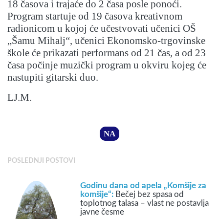
18 časova i trajaće do 2 časa posle ponoći.
Program startuje od 19 časova kreativnom
radionicom u kojoj će učestvovati učenici OŠ
„Šamu Mihalj“, učenici Ekonomsko-trgovinske
škole će prikazati performans od 21 čas, a od 23
časa počinje muzički program u okviru kojeg će
nastupiti gitarski duo.
LJ.M.
NA
POSLEDNJI POSTOVI
Godinu dana od apela „Komšije za
komšije“:
Bečej bez spasa od
toplotnog talasa – vlast ne postavlja
javne česme