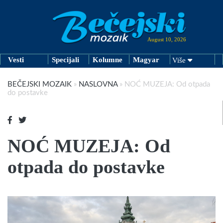
August 10, 2026
Vesti
Specijali
Kolumne
Magyar
Više
BEČEJSKI MOZAIK
»
NASLOVNA
»
NOĆ MUZEJA: Od otpada
do postavke
NOĆ MUZEJA: Od
otpada do postavke