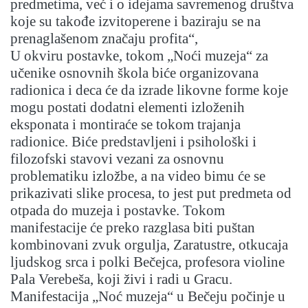
predmetima, već i o idejama savremenog društva
koje su takođe izvitoperene i baziraju se na
prenaglašenom značaju profita“,
U okviru postavke, tokom „Noći muzeja“ za
učenike osnovnih škola biće organizovana
radionica i deca će da izrade likovne forme koje
mogu postati dodatni elementi izloženih
eksponata i montiraće se tokom trajanja
radionice. Biće predstavljeni i psihološki i
filozofski stavovi vezani za osnovnu
problematiku izložbe, a na video bimu će se
prikazivati slike procesa, to jest put predmeta od
otpada do muzeja i postavke. Tokom
manifestacije će preko razglasa biti puštan
kombinovani zvuk orgulja, Zaratustre, otkucaja
ljudskog srca i polki Bečejca, profesora violine
Pala Verebeša, koji živi i radi u Gracu.
Manifestacija „Noć muzeja“ u Bečeju počinje u