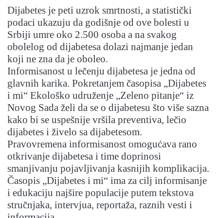
Dijabetes je peti uzrok smrtnosti, a statistički
podaci ukazuju da godišnje od ove bolesti u
Srbiji umre oko 2.500 osoba a na svakog
obolelog od dijabetesa dolazi najmanje jedan
koji ne zna da je oboleo.
Informisanost u lečenju dijabetesa je jedna od
glavnih karika. Pokretanjem časopisa „Dijabetes
i mi“ Ekološko udruženje „Zeleno pitanje“ iz
Novog Sada želi da se o dijabetesu što više sazna
kako bi se uspešnije vršila preventiva, lečio
dijabetes i živelo sa dijabetesom.
Pravovremena informisanost omogućava rano
otkrivanje dijabetesa i time doprinosi
smanjivanju pojavljivanja kasnijih komplikacija.
Časopis „Dijabetes i mi“ ima za cilj informisanje
i edukaciju najšire populacije putem tekstova
stručnjaka, intervjua, reportaža, raznih vesti i
informacija…