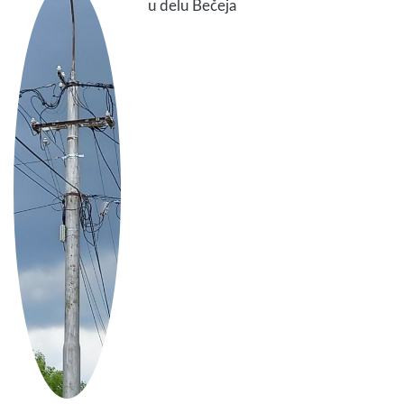
u delu Bečeja