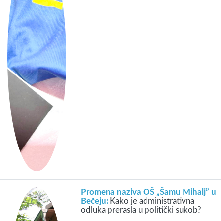
Promena naziva OŠ „Šamu Mihalj” u
Bečeju:
Kako je administrativna
odluka prerasla u politički sukob?