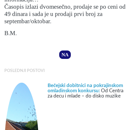
Časopis izlazi dvomesečno, prodaje se po ceni od
49 dinara i sada je u prodaji prvi broj za
septembar/oktobar.
B.M.
NA
POSLEDNJI POSTOVI
Bečejski dobitnici na pokrajinskom
omladinskom konkursu:
Od Centra
za decu i mlade – do disko muzike