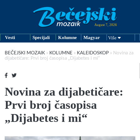
August 7, 2026
Vesti
Specijali
Kolumne
Magyar
Više
BEČEJSKI MOZAIK
»
KOLUMNE
»
KALEIDOSKOP
»
Novina za
dijabetičare: Prvi broj časopisa „Dijabetes i mi“
Novina za dijabetičare:
Prvi broj časopisa
„Dijabetes i mi“