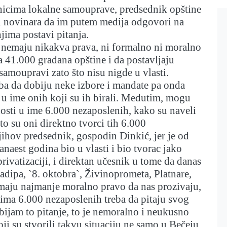
vnicima lokalne samouprave, predsednik opštine
lu novinara da im putem medija odgovori na
 njima postavi pitanja.
 nemaju nikakva prava, ni formalno ni moralno
a 41.000 građana opštine i da postavljaju
 samoupravi zato što nisu nigde u vlasti.
ba da dobiju neke izbore i mandate pa onda
u ime onih koji su ih birali. Međutim, mogu
nosti u ime 6.000 nezaposlenih, kako su naveli
što su oni direktno tvorci tih 6.000
jihov predsednik, gospodin Dinkić, jer je od
naest godina bio u vlasti i bio tvorac jako
rivatizaciji, i direktan učesnik u tome da danas
dipa, `8. oktobra`, Živinoprometa, Platnare,
imaju najmanje moralno pravo da nas prozivaju,
 ima 6.000 nezaposlenih treba da pitaju svog
ijam to pitanje, to je nemoralno i neukusno
ji su stvorili takvu situaciju ne samo u Bečeju,