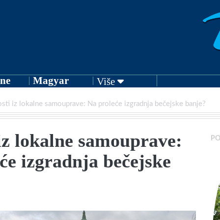
ne
Magyar
Više
sti iz lokalne samouprave: Na proleće izgradnja bečejske banje?
iz lokalne samouprave:
PO
će izgradnja bečejske