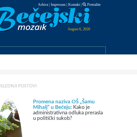
Arhiva
|
Impresum
|
Kontakt
|
Pretražite
August 6, 2026
SLEDNJI POSTOVI
Promena naziva OŠ „Šamu
Mihalj” u Bečeju:
Kako je
administrativna odluka prerasla
u politički sukob?