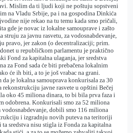
vi. Mislim da ti ljudi koji ne poštuju sopstveni
im na Vladu Srbije, pa i na gospodina Dinkića
ojvodine nije rekao na tu temu kada smo pričali,
ta gde je novac iz lokalne samouprave i zašto
 struju za javnu rasvetu, za vodosnabdevanje,
u pravo, jer zakon (o decentralizaciji; prim.
d donet u republičkom parlamentu je praktično
ski Fond za kapitalna ulaganja, jer sredstva
na za Fond sada će biti prebačena lokalnim
 će ih biti, a to je još vrabac na grani.
da je lokalna samouprava konkurisala za 30
a rekonstrukciju javne rasvete u opštini Bečej
la oko 45 miliona dinara, to bi bila prva faza i
am odobrena. Konkurisali smo za 52 miliona
za vodosnabdevanje, dobili smo 116 miliona
rukciju i izgradnju novih puteva na teritoriji
i ta sredstva nisu stigla iz Fonda za kapitalna
ikada stići, a za to se možemo zahvaliti takvoj