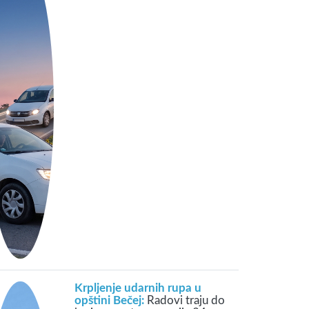
Krpljenje udarnih rupa u
opštini Bečej:
Radovi traju do