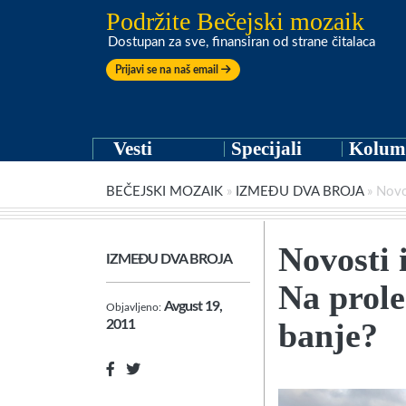
Podržite Bečejski mozaik
Dostupan za sve, finansiran od strane čitalaca
Prijavi se na naš email
Vesti
Specijali
Kolum
BEČEJSKI MOZAIK
»
IZMEĐU DVA BROJA
»
Novo
Novosti 
IZMEĐU DVA BROJA
Na prole
Avgust 19,
Objavljeno:
banje?
2011