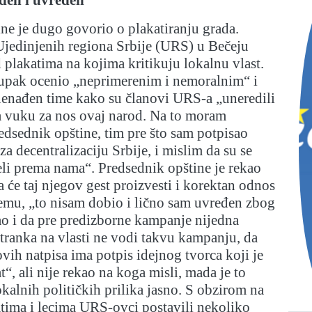
ne je dugo govorio o plakatiranju grada.
Ujedinjenih regiona Srbije (URS) u Bečeju
 plakatima na kojima kritikuju lokalnu vlast.
tupak ocenio „neprimerenim i nemoralnim“ i
znenađen time kako su članovi URS-a „uneredili
ta vuku za nos ovaj narod. Na to moram
edsednik opštine, tim pre što sam potpisao
za decentralizaciju Srbije, i mislim da su se
li prema nama“. Predsednik opštine je rekao
a će taj njegov gest proizvesti i korektan odnos
mu, „to nisam dobio i lično sam uvređen zbog
ao i da pre predizborne kampanje nijedna
stranka na vlasti ne vodi takvu kampanju, da
 ovih natpisa ima potpis idejnog tvorca koji je
“, ali nije rekao na koga misli, mada je to
alnih političkih prilika jasno. S obzirom na
atima i lecima URS-ovci postavili nekoliko