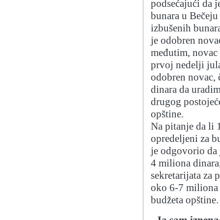
podsećajući da j
bunara u Bečeju 
izbušenih bunar
je odobren novac
međutim, novac 
prvoj nedelji ju
odobren novac, č
dinara da uradim
drugog postojeće
opštine.
Na pitanje da li
opredeljeni za b
je odgovorio da 
4 miliona dinara
sekretarijata za 
oko 6-7 miliona 
budžeta opštine.
„Ja sam iznena