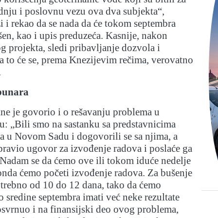
nju i poslovnu vezu ova dva subjekta“,
i i rekao da se nada da će tokom septembra
šen, kao i upis preduzeća. Kasnije, nakon
g projekta, sledi pribavljanje dozvola i
 a to će se, prema Knezijevim rečima, verovatno
.
bunara
ne je govorio i o rešavanju problema u
: „Bili smo na sastanku sa predstavnicima
a u Novom Sadu i dogovorili se sa njima, a
ravio ugovor za izvođenje radova i poslaće ga
 Nadam se da ćemo ove ili tokom iduće nedelje
onda ćemo početi izvođenje radova. Za bušenje
otrebno od 10 do 12 dana, tako da ćemo
o sredine septembra imati već neke rezultate
osvrnuo i na finansijski deo ovog problema,