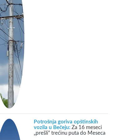
Potrošnja goriva opštinskih
vozila u Bečeju:
Za 16 meseci
„prešli“ trećinu puta do Meseca