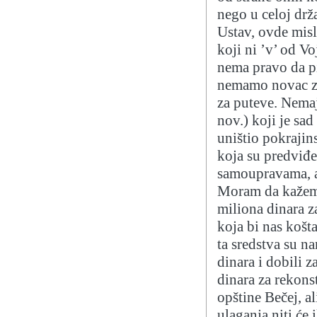
nego u celoj drža
Ustav, ovde misl
koji ni ’v’ od V
nema pravo da pi
nemamo novac za
za puteve. Nemaj
nov.) koji je sa
uništio pokrajin
koja su predviđe
samoupravama, ako
Moram da kažem 
miliona dinara z
koja bi nas košta
ta sredstva su n
dinara i dobili 
dinara za rekonst
opštine Bečej, al
ulaganja niti će 