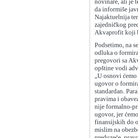
novinare, ali je
da informiše jav
Najaktuelnija te
zajedničkog pred
Akvaprofit koji 
Podsetimo, na se
odluka o formira
pregovori sa Ak
opštine vodi adv
„U osnovi ćemo 
ugovor o formira
standardan. Par
pravima i obavez
nije formalno-pr
ugovor, jer ćemo
finansijskih do 
mislim na obezbe
preduzeće, pravo