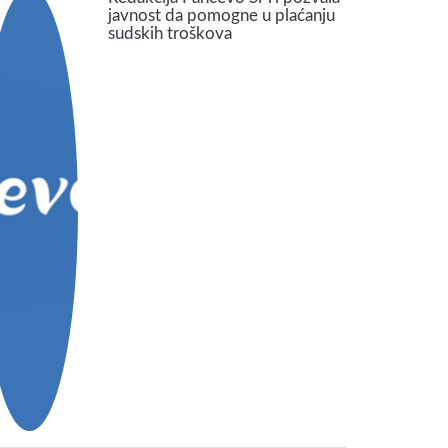
javnost da pomogne u plaćanju
sudskih troškova