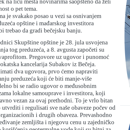
 tek na licu mesta novinarima saopšteno da želi
nost o pet tema.
ma je svakako posao u vezi sa osnivanjem
uzeća opštine i mađarskog investitora
bi trebao da gradi bečejsku banju.
dnici Skupštine opštine je 28. jula usvojena
nja tog preduzeća, a 8. avgusta započeti su
vaprofitom. Pregovore uz ugovor i punomoć
okatska kancelarija Subakov iz Bečeja.
imati dva ugovora, prvo ćemo napraviti
nju preduzeća koji će biti manje-više
alelno bi se radio ugovor o međusobnim
ama lokalne samouprave i investitora, koji
avno vezan za ovaj prethodni. To je vrlo bitan
 utvrditi i regulisati sve naše obaveze počev od
organizacionih i drugih obaveza. Prevashodno
đivanje zemljišta i njegovu cenu u zajedničko
 korišćenja geotermalne vode koji su bitni za