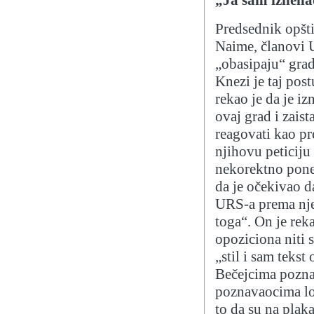
Predsednik opšti
Naime, članovi 
„obasipaju“ grad
Knezi je taj pos
rekao je da je i
ovaj grad i zais
reagovati kao pr
njihovu peticiju 
nekorektno pone
da je očekivao d
URS-a prema nje
toga“. On je rek
opoziciona niti 
„stil i sam tekst
Bečejcima poznat
poznavaocima lok
to da su na plak