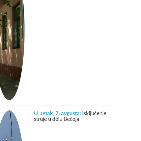
U petak, 7. avgusta:
Isključenje
struje u delu Bečeja