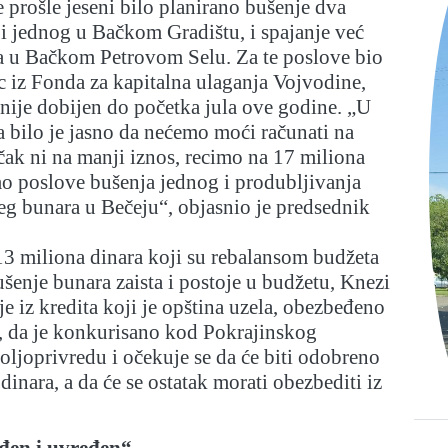
e prošle jeseni bilo planirano bušenje dva
i jednog u Bačkom Gradištu, i spajanje već
a u Bačkom Petrovom Selu. Za te poslove bio
 iz Fonda za kapitalna ulaganja Vojvodine,
nije dobijen do početka jula ove godine. „U
la bilo je jasno da nećemo moći računati na
ak ni na manji iznos, recimo na 17 miliona
o poslove bušenja jednog i produbljivanja
g bunara u Bečeju“, objasnio je predsednik
 13 miliona dinara koji su rebalansom budžeta
ušenje bunara zaista i postoje u budžetu, Knezi
je iz kredita koji je opština uzela, obezbeđeno
, da je konkurisano kod Pokrajinskog
poljoprivredu i očekuje se da će biti odobreno
dinara, a da će se ostatak morati obezbediti iz
đen i uvređen“