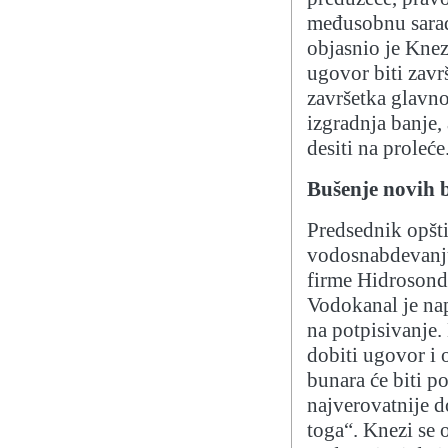
međusobnu sarad
objasnio je Knez
ugovor biti zavr
završetka glavno
izgradnja banje,
desiti na proleće
Bušenje novih 
Predsednik opšti
vodosnabdevanju
firme Hidrosond
Vodokanal je nap
na potpisivanje.
dobiti ugovor i 
bunara će biti p
najverovatnije d
toga“. Knezi se 