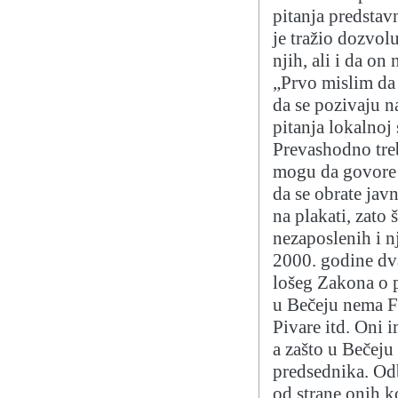
pitanja predsta
je tražio dozvo
njih, ali i da on
„Prvo mislim da
da se pozivaju n
pitanja lokalnoj
Prevashodno tre
mogu da govore 
da se obrate jav
na plakati, zato 
nezaposlenih i n
2000. godine dva
lošeg Zakona o p
u Bečeju nema Fa
Pivare itd. Oni 
a zašto u Bečeju
predsednika. Odb
od strane onih ko