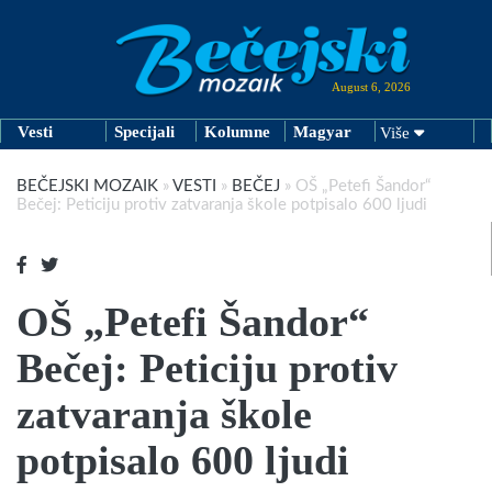
August 6, 2026
Vesti
Specijali
Kolumne
Magyar
Više
BEČEJSKI MOZAIK
»
VESTI
»
BEČEJ
»
OŠ „Petefi Šandor“
Bečej: Peticiju protiv zatvaranja škole potpisalo 600 ljudi
OŠ „Petefi Šandor“
Bečej: Peticiju protiv
zatvaranja škole
potpisalo 600 ljudi