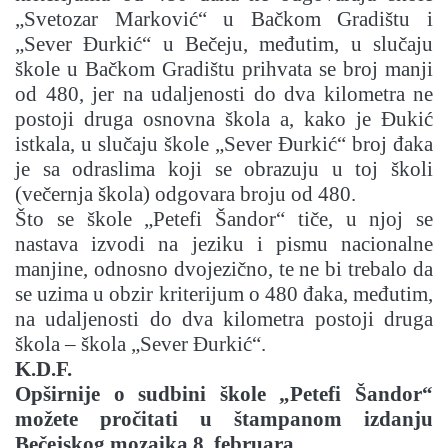
„Svetozar Marković“ u Bačkom Gradištu i
„Sever Đurkić“ u Bečeju, međutim, u slučaju
škole u Bačkom Gradištu prihvata se broj manji
od 480, jer na udaljenosti do dva kilometra ne
postoji druga osnovna škola a, kako je Đukić
istkala, u slučaju škole „Sever Đurkić“ broj đaka
je sa odraslima koji se obrazuju u toj školi
(večernja škola) odgovara broju od 480.
Što se škole „Petefi Šandor“ tiče, u njoj se
nastava izvodi na jeziku i pismu nacionalne
manjine, odnosno dvojezično, te ne bi trebalo da
se uzima u obzir kriterijum o 480 đaka, međutim,
na udaljenosti do dva kilometra postoji druga
škola – škola „Sever Đurkić“.
K.D.F.
Opširnije o sudbini škole „Petefi Šandor“
možete pročitati u štampanom izdanju
Bečejskog mozaika 8. februara