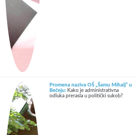
Promena naziva OŠ „Šamu Mihalj” u
Bečeju:
Kako je administrativna
odluka prerasla u politički sukob?