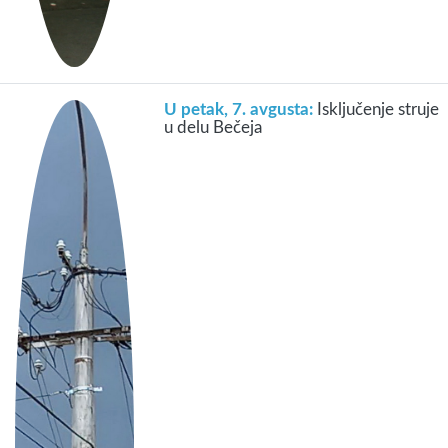
U petak, 7. avgusta:
Isključenje struje
u delu Bečeja