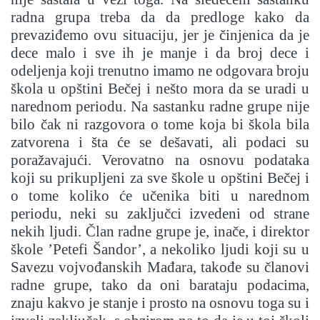
radna grupa treba da da predloge kako da
prevaziđemo ovu situaciju, jer je činjenica da je
dece malo i sve ih je manje i da broj dece i
odeljenja koji trenutno imamo ne odgovara broju
škola u opštini Bečej i nešto mora da se uradi u
narednom periodu. Na sastanku radne grupe nije
bilo čak ni razgovora o tome koja bi škola bila
zatvorena i šta će se dešavati, ali podaci su
poražavajući. Verovatno na osnovu podataka
koji su prikupljeni za sve škole u opštini Bečej i
o tome koliko će učenika biti u narednom
periodu, neki su zaključci izvedeni od strane
nekih ljudi. Član radne grupe je, inače, i direktor
škole ’Petefi Šandor’, a nekoliko ljudi koji su u
Savezu vojvođanskih Mađara, takođe su članovi
radne grupe, tako da oni barataju podacima,
znaju kakvo je stanje i prosto na osnovu toga su i