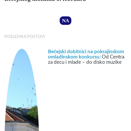
NA
POSLEDNJI POSTOVI
Bečejski dobitnici na pokrajinskom
omladinskom konkursu:
Od Centra
za decu i mlade – do disko muzike