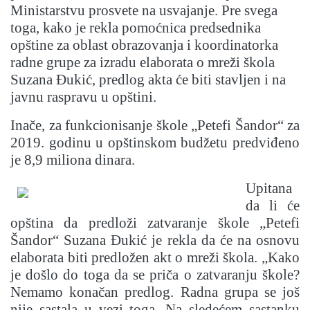
Ministarstvu prosvete na usvajanje. Pre svega
toga, kako je rekla pomoćnica predsednika
opštine za oblast obrazovanja i koordinatorka
radne grupe za izradu elaborata o mreži škola
Suzana Đukić, predlog akta će biti stavljen i na
javnu raspravu u opštini.
Inače, za funkcionisanje škole „Petefi Šandor“ za
2019. godinu u opštinskom budžetu predviđeno
je 8,9 miliona dinara.
Upitana
da li će
opština da predloži zatvaranje škole „Petefi
Šandor“ Suzana Đukić je rekla da će na osnovu
elaborata biti predložen akt o mreži škola. „Kako
je došlo do toga da se priča o zatvaranju škole?
Nemamo konačan predlog. Radna grupa se još
nije sastala u vezi toga. Na sledećem sastanku