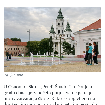
trg_fontane
U Osnovnoj školi „Petefi Šandor“ u Donjem
gradu danas je započeto potpisivanje peticije
protiv zatvaranja škole. Kako je objavljeno na
društvenim mrežama, građani peticiju mogu da