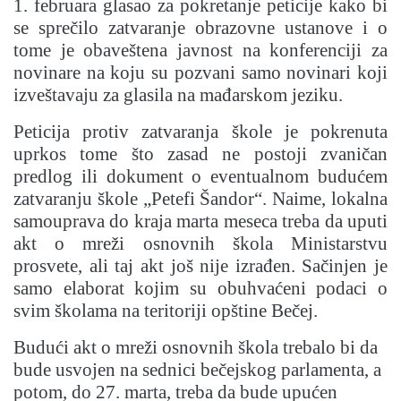
1. februara glasao za pokretanje peticije kako bi
se sprečilo zatvaranje obrazovne ustanove i o
tome je obaveštena javnost na konferenciji za
novinare na koju su pozvani samo novinari koji
izveštavaju za glasila na mađarskom jeziku.
Peticija protiv zatvaranja škole je pokrenuta
uprkos tome što zasad ne postoji zvaničan
predlog ili dokument o eventualnom budućem
zatvaranju škole „Petefi Šandor“. Naime, lokalna
samouprava do kraja marta meseca treba da uputi
akt o mreži osnovnih škola Ministarstvu
prosvete, ali taj akt još nije izrađen. Sačinjen je
samo elaborat kojim su obuhvaćeni podaci o
svim školama na teritoriji opštine Bečej.
Budući akt o mreži osnovnih škola trebalo bi da
bude usvojen na sednici bečejskog parlamenta, a
potom, do 27. marta, treba da bude upućen