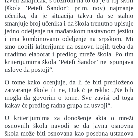
izveli zaključak, s obzirom na to da je u toj školi
(škola ’Petefi Šandor’; prim. nov) najmanje
učenika, da je situacija takva da se stalno
smanjuje broj učenika i da škola trenutno upisuje
jedno odeljenje na mađarskom nastavnom jeziku
i ima kombinovano odeljenje na srpskom. Mi
smo dobili kriterijume na osnovu kojih treba da
uradimo elaborat i predlog mreže škola. Po tim
kriterijumima škola ’Petefi Šandor’ ne ispunjava
uslove da postoji“.
O tome kako ocenjuje, da li će biti predloženo
zatvaranje škole ili ne, Đukić je rekla: „Ne bih
mogla da govorim o tome. Sve zavisi od toga
kakav će predlog radna grupa da usvoji“.
U kriterijumima za donošenje akta o mreži
osnovnih škola navodi se da javna osnovna
škola može biti osnovana kao posebna ustanova