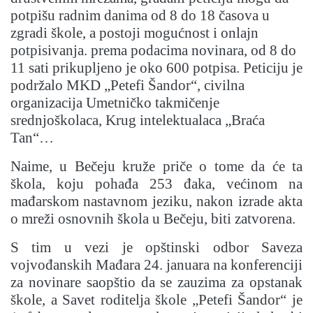
potpišu radnim danima od 8 do 18 časova u
zgradi škole, a postoji mogućnost i onlajn
potpisivanja. prema podacima novinara, od 8 do
11 sati prikupljeno je oko 600 potpisa. Peticiju je
podržalo MKD „Petefi Šandor“, civilna
organizacija Umetničko takmičenje
srednjoškolaca, Krug intelektualaca „Braća
Tan“…
Naime, u Bečeju kruže priče o tome da će ta
škola, koju pohađa 253 đaka, većinom na
mađarskom nastavnom jeziku, nakon izrade akta
o mreži osnovnih škola u Bečeju, biti zatvorena.
S tim u vezi je opštinski odbor Saveza
vojvođanskih Mađara 24. januara na konferenciji
za novinare saopštio da se zauzima za opstanak
škole, a Savet roditelja škole „Petefi Šandor“ je