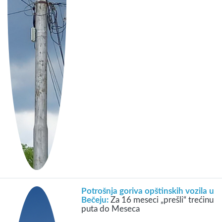
Potrošnja goriva opštinskih vozila u
Bečeju:
Za 16 meseci „prešli“ trećinu
puta do Meseca