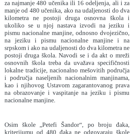
za najmanje 480 učenika ili 16 odeljenja, ali i za
manje od 480 učenika, ako na udaljenosti do dva
kilometra ne postoji druga osnovna škola i
ukoliko se u njoj nastava izvodi na jeziku i
pismu nacionalne manjine, odnosno dvojezično,
na jeziku i pismu nacionalne manjine i na
srpskom i ako na udaljenosti do dva kilometra ne
postoji druga škola. Navodi se i da akt o mreži
osnovnih škola treba da uvažava specifičnosti
lokalne tradicije, nacionalno mešovitih područja
i područja naseljenih nacionalnim manjinama,
kao i njihovog Ustavom zagarantovanog prava
na obrazovanje i vaspitanje na jeziku i pismu
nacionalne manjine.
Osim škole „Petefi Šandor“, po broju đaka,
kriterijumu od 480 đaka ne odgovaraju škole