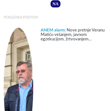
NA
POSLEDNJI POSTOVI
ANEM alarm:
Nove pretnje Veranu
Matiću vešanjem, javnom
egzekucijom, žrtvovanjem…