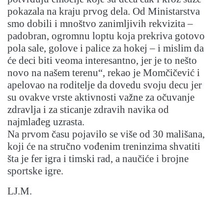
pokazala na kraju prvog dela. Od Ministarstva
smo dobili i mnoštvo zanimljivih rekvizita –
padobran, ogromnu loptu koja prekriva gotovo
pola sale, golove i palice za hokej – i mislim da
će deci biti veoma interesantno, jer je to nešto
novo na našem terenu“, rekao je Momčičević i
apelovao na roditelje da dovedu svoju decu jer
su ovakve vrste aktivnosti važne za očuvanje
zdravlja i za sticanje zdravih navika od
najmlađeg uzrasta.
Na prvom času pojavilo se više od 30 mališana,
koji će na stručno vođenim treninzima shvatiti
šta je fer igra i timski rad, a naučiće i brojne
sportske igre.
LJ.M.