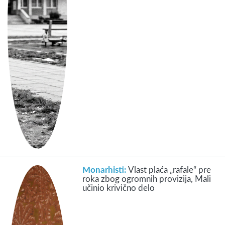
Monarhisti:
Vlast plaća „rafale“ pre
roka zbog ogromnih provizija, Mali
učinio krivično delo