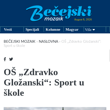
August 8, 2026
Vesti
Specijali
Kolumne
Magyar
Više
BEČEJSKI MOZAIK
»
NASLOVNA
»
OŠ „Zdravko Gložanski“:
Sport u škole
OŠ „Zdravko
Gložanski“: Sport u
škole