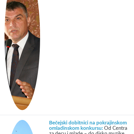
Bečejski dobitnici na pokrajinskom
omladinskom konkursu:
Od Centra
za decu i mlade – do disko muzike