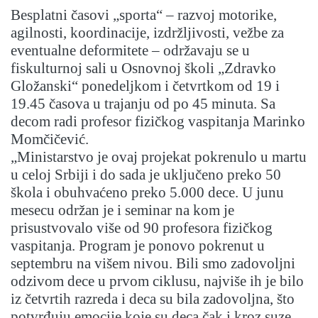
Besplatni časovi „sporta“ – razvoj motorike,
agilnosti, koordinacije, izdržljivosti, vežbe za
eventualne deformitete – održavaju se u
fiskulturnoj sali u Osnovnoj školi „Zdravko
Gložanski“ ponedeljkom i četvrtkom od 19 i
19.45 časova u trajanju od po 45 minuta. Sa
decom radi profesor fizičkog vaspitanja Marinko
Momčičević.
„Ministarstvo je ovaj projekat pokrenulo u martu
u celoj Srbiji i do sada je uključeno preko 50
škola i obuhvaćeno preko 5.000 dece. U junu
mesecu održan je i seminar na kom je
prisustvovalo više od 90 profesora fizičkog
vaspitanja. Program je ponovo pokrenut u
septembru na višem nivou. Bili smo zadovoljni
odzivom dece u prvom ciklusu, najviše ih je bilo
iz četvrtih razreda i deca su bila zadovoljna, što
potvrđuju emocije koje su deca čak i kroz suze