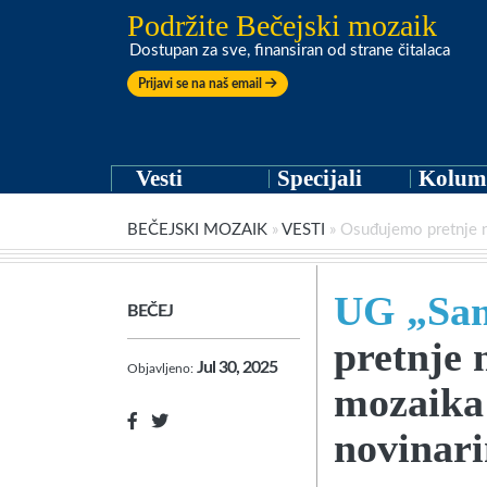
Podržite Bečejski mozaik
Dostupan za sve, finansiran od strane čitalaca
Prijavi se na naš email
Vesti
Specijali
Kolum
BEČEJSKI MOZAIK
»
VESTI
»
Osuđujemo pretnje n
UG „Sam
BEČEJ
pretnje 
Jul 30, 2025
Objavljeno:
mozaika 
novinar