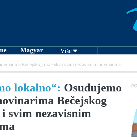
ne
Magyar
Više
ovinarima Bečejskog mozaika i svim nezavisnim novinarima
o lokalno“:
Osuđujemo
PO
novinarima Bečejskog
i svim nezavisnim
ima