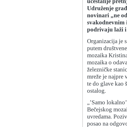
učestalije pret
Udruženje građa
novinari „ne o
svakodnevnim i
podrivaju laži 
Organizacija je 
putem društvene
mozaika Kristin
mozaika o odava
železničke stan
mreže je najpre 
te do glave kao 
ostalog.
„’Samo lokalno’ 
Bečejskog mozaik
uvredama. Poziv
posao na odgovo