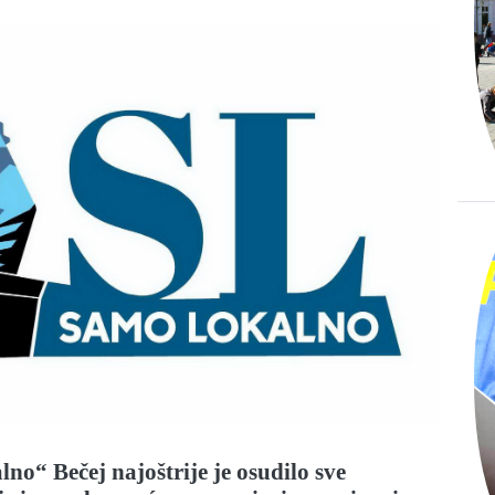
o“ Bečej najoštrije je osudilo sve