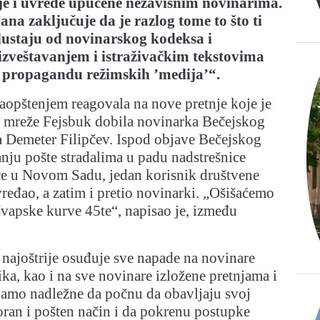
nje i uvrede upućene nezavisnim novinarima.
na zaključuje da je razlog tome to što ti
dustaju od novinarskog kodeksa i
zveštavanjem i istraživačkim tekstovima
i propagandu režimskih ’medija’“.
saopštenjem reagovala na nove pretnje koje je
 mreže Fejsbuk dobila novinarka Bečejskog
a Demeter Filipčev. Ispod objave Bečejskog
nju pošte stradalima u padu nadstrešnice
ice u Novom Sadu, jedan korisnik društvene
vređao, a zatim i pretio novinarki. „Ošišaćemo
švapske kurve 45te“, napisao je, između
najoštrije osuđuje sve napade na novinare
a, kao i na sve novinare izložene pretnjama i
amo nadležne da počnu da obavljaju svoj
ran i pošten način i da pokrenu postupke