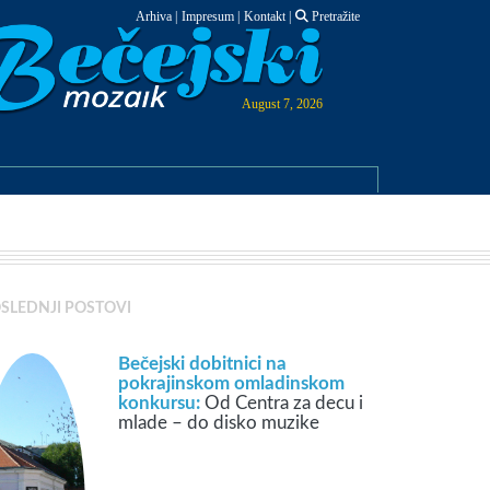
Arhiva
|
Impresum
|
Kontakt
|
Pretražite
August 7, 2026
SLEDNJI POSTOVI
Bečejski dobitnici na
pokrajinskom omladinskom
konkursu:
Od Centra za decu i
mlade – do disko muzike