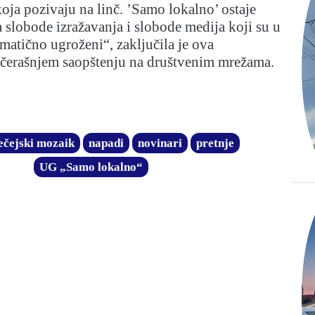
koja pozivaju na linč. ’Samo lokalno’ ostaje
 slobode izražavanja i slobode medija koji su u
amatično ugroženi“, zaključila je ova
jučerašnjem saopštenju na društvenim mrežama.
ečejski mozaik
napadi
novinari
pretnje
UG „Samo lokalno“