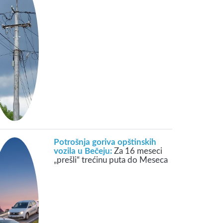
Potrošnja goriva opštinskih
vozila u Bečeju:
Za 16 meseci
„prešli“ trećinu puta do Meseca