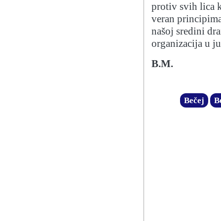
protiv svih lica 
veran principima
našoj sredini dr
organizacija u 
B.M.
Bečej
B