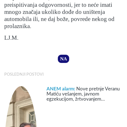
preispitivanja odgovornosti, jer to neće imati
mnogo značaja ukoliko dođe do uništenja
automobila ili, ne daj bože, povrede nekog od
prolaznika.
LJ.M.
NA
POSLEDNJI POSTOVI
ANEM alarm:
Nove pretnje Veranu
Matiću vešanjem, javnom
egzekucijom, žrtvovanjem…