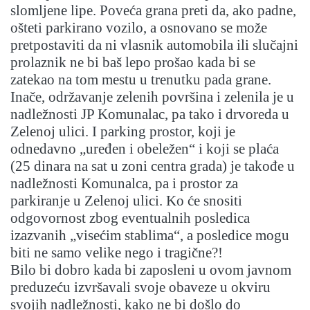
slomljene lipe. Poveća grana preti da, ako padne,
ošteti parkirano vozilo, a osnovano se može
pretpostaviti da ni vlasnik automobila ili slučajni
prolaznik ne bi baš lepo prošao kada bi se
zatekao na tom mestu u trenutku pada grane.
Inače, održavanje zelenih površina i zelenila je u
nadležnosti JP Komunalac, pa tako i drvoreda u
Zelenoj ulici. I parking prostor, koji je
odnedavno „uređen i obeležen“ i koji se plaća
(25 dinara na sat u zoni centra grada) je takođe u
nadležnosti Komunalca, pa i prostor za
parkiranje u Zelenoj ulici. Ko će snositi
odgovornost zbog eventualnih posledica
izazvanih „visećim stablima“, a posledice mogu
biti ne samo velike nego i tragične?!
Bilo bi dobro kada bi zaposleni u ovom javnom
preduzeću izvršavali svoje obaveze u okviru
svojih nadležnosti, kako ne bi došlo do