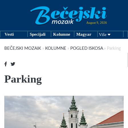
August 9, 2026
Vesti
Specijali
Kolumne
Magyar
Više
BEČEJSKI MOZAIK
»
KOLUMNE
»
POGLED ISKOSA
»
Parking
Parking