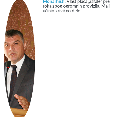
Monarhisti:
Vlast plaća „rafale“ pre
roka zbog ogromnih provizija, Mali
učinio krivično delo