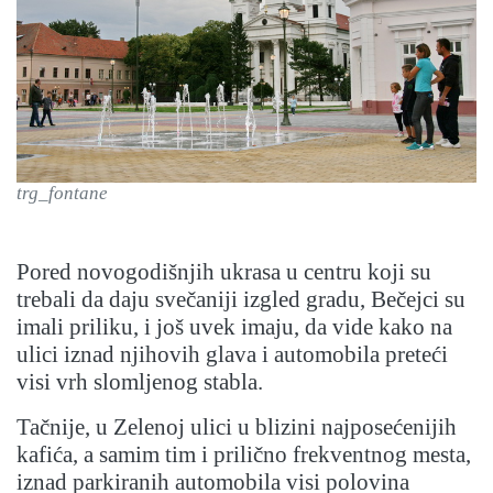
trg_fontane
Pored novogodišnjih ukrasa u centru koji su
trebali da daju svečaniji izgled gradu, Bečejci su
imali priliku, i još uvek imaju, da vide kako na
ulici iznad njihovih glava i automobila preteći
visi vrh slomljenog stabla.
Tačnije, u Zelenoj ulici u blizini najposećenijih
kafića, a samim tim i prilično frekventnog mesta,
iznad parkiranih automobila visi polovina