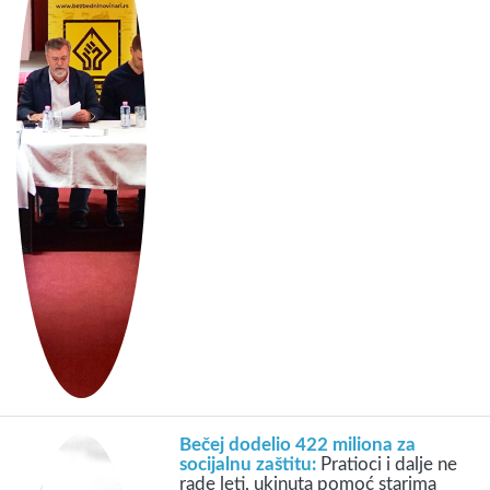
Bečej dodelio 422 miliona za
socijalnu zaštitu:
Pratioci i dalje ne
rade leti, ukinuta pomoć starima