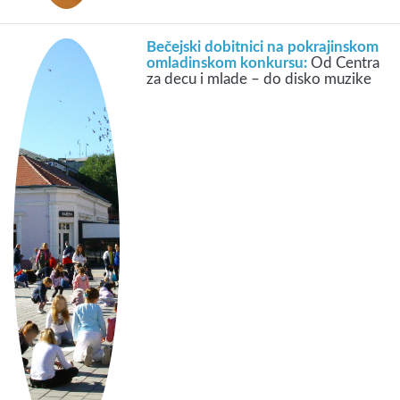
Bečejski dobitnici na pokrajinskom
omladinskom konkursu:
Od Centra
za decu i mlade – do disko muzike