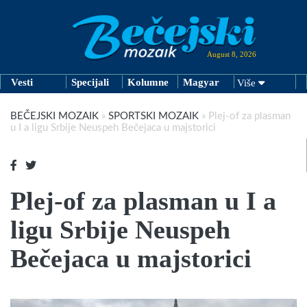
August 8, 2026
Vesti
Specijali
Kolumne
Magyar
Više
BEČEJSKI MOZAIK
»
SPORTSKI MOZAIK
»
Plej-of za plasman
u I a ligu Srbije Neuspeh Bečejaca u majstorici
Plej-of za plasman u I a
ligu Srbije Neuspeh
Bečejaca u majstorici