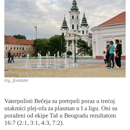
trg_fontane
Vaterpolisti Bečeja su pretrpeli poraz u trećoj
utakmici plej-ofa za plasman u I a ligu. Oni su
poraženi od ekipe Taš u Beogradu rezultatom
16:7 (2:1, 3:1, 4:3, 7:2).