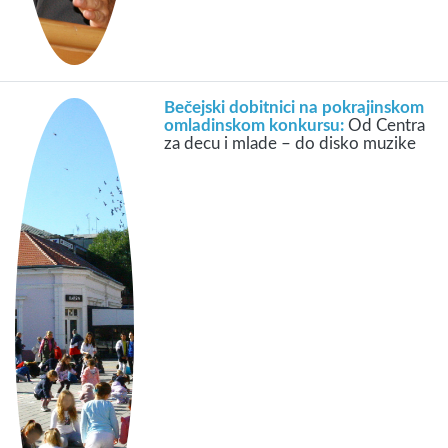
Bečejski dobitnici na pokrajinskom
omladinskom konkursu:
Od Centra
za decu i mlade – do disko muzike