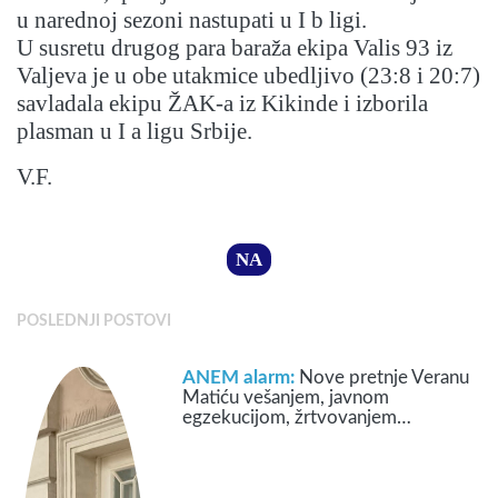
u narednoj sezoni nastupati u I b ligi.
U susretu drugog para baraža ekipa Valis 93 iz
Valjeva je u obe utakmice ubedljivo (23:8 i 20:7)
savladala ekipu ŽAK-a iz Kikinde i izborila
plasman u I a ligu Srbije.
V.F.
NA
POSLEDNJI POSTOVI
ANEM alarm:
Nove pretnje Veranu
Matiću vešanjem, javnom
egzekucijom, žrtvovanjem…