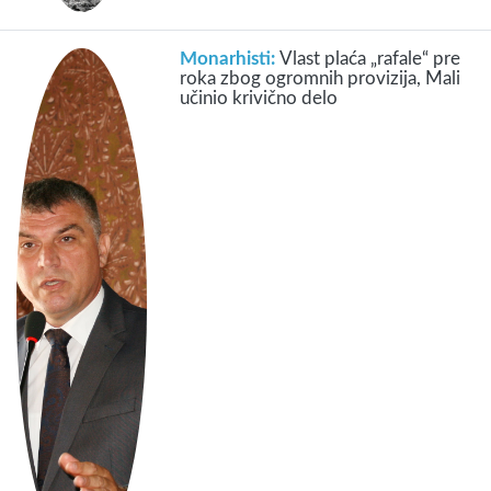
Monarhisti:
Vlast plaća „rafale“ pre
roka zbog ogromnih provizija, Mali
učinio krivično delo