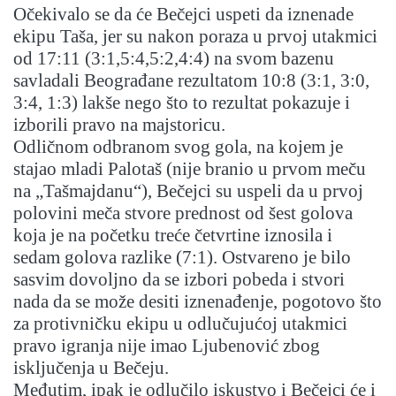
Očekivalo se da će Bečejci uspeti da iznenade
ekipu Taša, jer su nakon poraza u prvoj utakmici
od 17:11 (3:1,5:4,5:2,4:4) na svom bazenu
savladali Beograđane rezultatom 10:8 (3:1, 3:0,
3:4, 1:3) lakše nego što to rezultat pokazuje i
izborili pravo na majstoricu.
Odličnom odbranom svog gola, na kojem je
stajao mladi Palotaš (nije branio u prvom meču
na „Tašmajdanu“), Bečejci su uspeli da u prvoj
polovini meča stvore prednost od šest golova
koja je na početku treće četvrtine iznosila i
sedam golova razlike (7:1). Ostvareno je bilo
sasvim dovoljno da se izbori pobeda i stvori
nada da se može desiti iznenađenje, pogotovo što
za protivničku ekipu u odlučujućoj utakmici
pravo igranja nije imao Ljubenović zbog
isključenja u Bečeju.
Međutim, ipak je odlučilo iskustvo i Bečejci će i