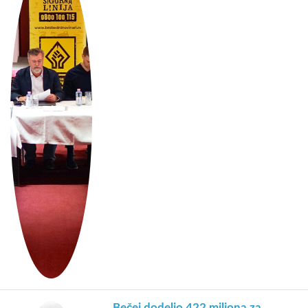
Bečej dodelio 422 miliona za