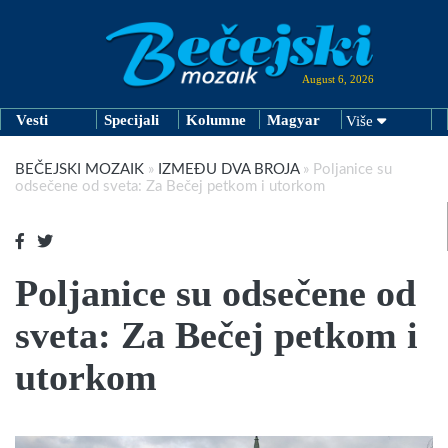
August 6, 2026
Vesti
Specijali
Kolumne
Magyar
Više
BEČEJSKI MOZAIK
»
IZMEĐU DVA BROJA
»
Poljanice su
odsečene od sveta: Za Bečej petkom i utorkom
Poljanice su odsečene od
sveta: Za Bečej petkom i
utorkom