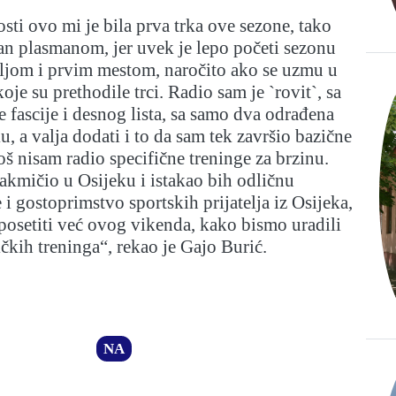
sti ovo mi je bila prva trka ove sezone, tako
an plasmanom, jer uvek je lepo početi sezonu
ljom i prvim mestom, naročito ako se uzmu u
oje su prethodile trci. Radio sam je `rovit`, sa
 fascije i desnog lista, sa samo dva odrađena
u, a valja dodati i to da sam tek završio bazične
oš nisam radio specifične treninge za brzinu.
takmičio u Osijeku i istakao bih odličnu
 i gostoprimstvo sportskih prijatelja iz Osijeka,
osetiti već ovog vikenda, kako bismo uradili
čkih treninga“, rekao je Gajo Burić.
NA