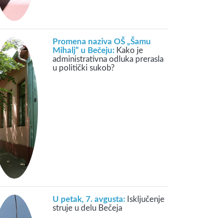
Promena naziva OŠ „Šamu
Mihalj” u Bečeju:
Kako je
administrativna odluka prerasla
u politički sukob?
U petak, 7. avgusta:
Isključenje
struje u delu Bečeja