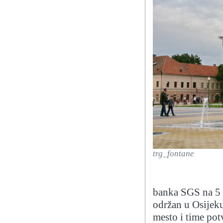
trg_fontane
banka SGS na 5 k
održan u Osijeku
mesto i time pot