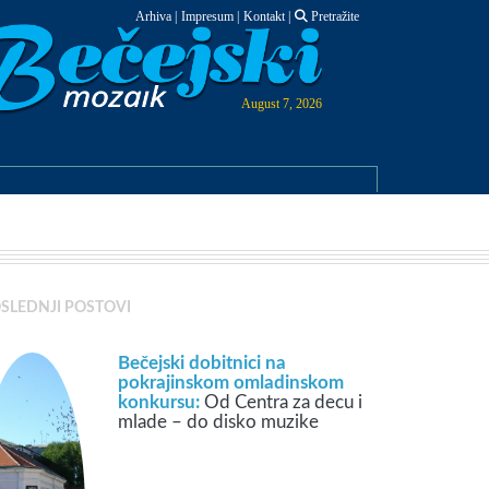
Arhiva
|
Impresum
|
Kontakt
|
Pretražite
August 7, 2026
SLEDNJI POSTOVI
Bečejski dobitnici na
pokrajinskom omladinskom
konkursu:
Od Centra za decu i
mlade – do disko muzike