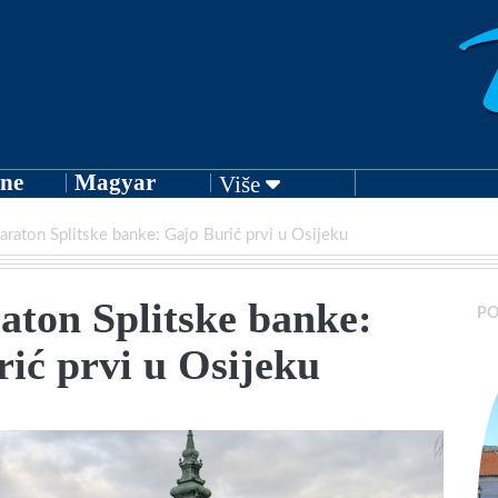
ne
Magyar
Više
raton Splitske banke: Gajo Burić prvi u Osijeku
aton Splitske banke:
PO
ić prvi u Osijeku