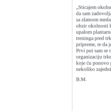
„Sticajem okolno
da sam zadovolj
sa zlatnom meda
obzir okolnosti k
upalom plantarne
treninga pred trk
pripreme, te da j
Prvi put sam se 
organizaciju trke
koje ću ponovo p
nekoliko zajedni
B.M.