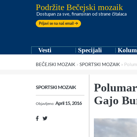
Podržite Bečejski mozaik
Dostupan za sve, finansiran od strane čitalaca
Prijavi se na naš email
Vesti
Specijali
Kolum
BEČEJSKI MOZAIK
»
SPORTSKI MOZAIK
»
Poluma
Polumar
SPORTSKI MOZAIK
Gajo Bur
April 15, 2016
Objavljeno: