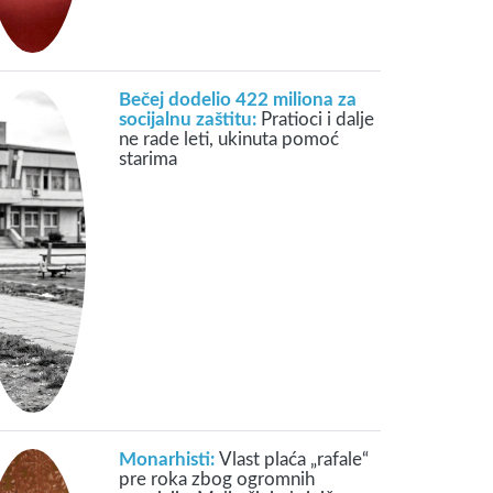
Bečej dodelio 422 miliona za
socijalnu zaštitu:
Pratioci i dalje
ne rade leti, ukinuta pomoć
starima
Monarhisti:
Vlast plaća „rafale“
pre roka zbog ogromnih