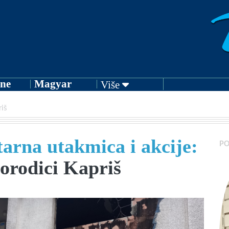
ne
Magyar
Više
iš
rna utakmica i akcije:
PO
orodici Kapriš