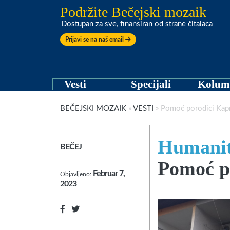
Podržite Bečejski mozaik
Dostupan za sve, finansiran od strane čitalaca
Prijavi se na naš email
Vesti
Specijali
Kolum
BEČEJSKI MOZAIK
»
VESTI
»
Pomoć porodici Kapr
Humanita
BEČEJ
Pomoć p
Februar 7,
Objavljeno:
2023