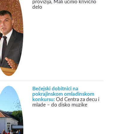
provizija, Mali učinio krivično
delo
Bečejski dobitnici na
pokrajinskom omladinskom
konkursu:
Od Centra za decu i
mlade – do disko muzike