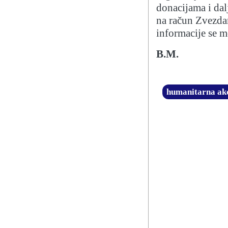
donacijama i da
na račun Zvezd
informacije se 
B.M.
humanitarna ak