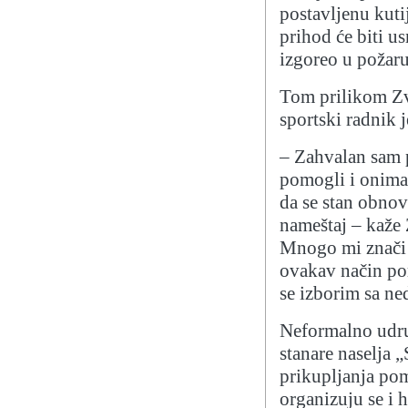
postavljenu kuti
prihod će biti u
izgoreo u požaru
Tom prilikom Zve
sportski radnik 
– Zahvalan sam 
pomogli i onima 
da se stan obnovi
nameštaj – kaže 
Mnogo mi znači 
ovakav način po
se izborim sa ne
Neformalno udru
stanare naselja 
prikupljanja po
organizuju se i h