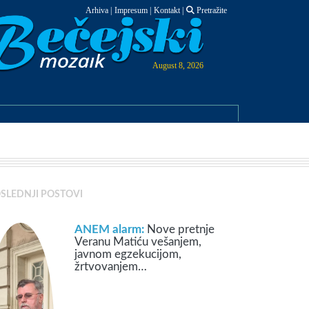
Arhiva
|
Impresum
|
Kontakt
|
Pretražite
August 8, 2026
SLEDNJI POSTOVI
ANEM alarm:
Nove pretnje
Veranu Matiću vešanjem,
javnom egzekucijom,
žrtvovanjem…