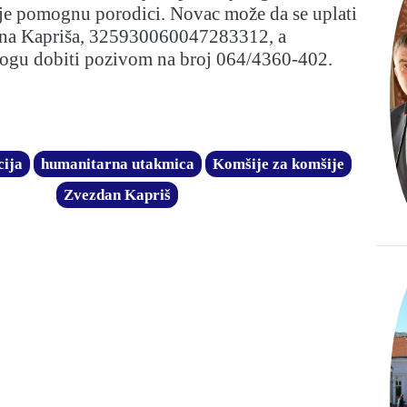
lje pomognu porodici. Novac može da se uplati
ana Kapriša, 325930060047283312, a
mogu dobiti pozivom na broj 064/4360-402.
cija
humanitarna utakmica
Komšije za komšije
Zvezdan Kapriš