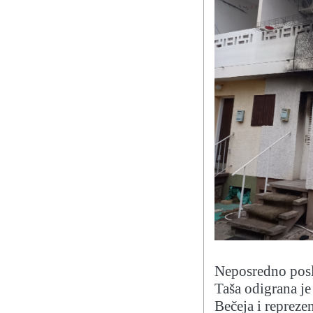
Neposredno posle
Taša odigrana je
Bečeja i reprezen