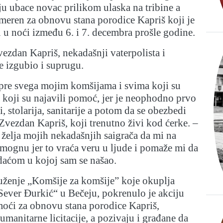
ju ubace novac prilikom ulaska na tribine a
smeren za obnovu stana porodice Kapriš koji je
 u noći između 6. i 7. decembra prošle godine.
zdan Kapriš, nekadašnji vaterpolista i
je izgubio i suprugu.
pre svega mojim komšijama i svima koji su
koji su najavili pomoć, jer je neophodno prvo
, stolarija, sanitarije a potom da se obezbedi
Zvezdan Kapriš, koji trenutno živi kod ćerke. –
želja mojih nekadašnjih saigrača da mi na
mognu jer to vraća veru u ljude i pomaže mi da
daćom u kojoj sam se našao.
ženje „Komšije za komšije” koje okuplja
„Sever Đurkić“ u Bečeju, pokrenulo je akciju
moći za obnovu stana porodice Kapriš,
umanitarne licitacije, a pozivaju i građane da