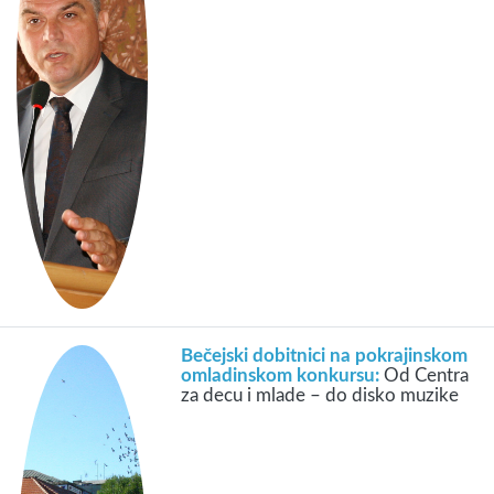
Bečejski dobitnici na pokrajinskom
omladinskom konkursu:
Od Centra
za decu i mlade – do disko muzike