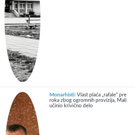
Monarhisti:
Vlast plaća „rafale“ pre
roka zbog ogromnih provizija, Mali
učinio krivično delo