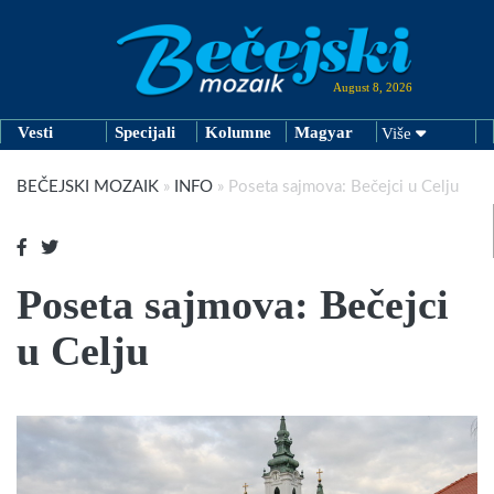
August 8, 2026
Vesti
Specijali
Kolumne
Magyar
Više
BEČEJSKI MOZAIK
»
INFO
»
Poseta sajmova: Bečejci u Celju
Poseta sajmova: Bečejci
u Celju