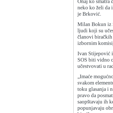
Onaj ko smatra d
neko ko želi da 
je Brković.
Milan Bokun iz S
ljudi koji su uče
članovi biračkih
izbornim komisi
Ivan Stijepović 
SOS biti vidno ob
učestvovati u r
„Imaće mogućnos
svakom elementu
toku glasanja i 
pravo da posmatr
saopštavaju ih k
popunjavaju obr