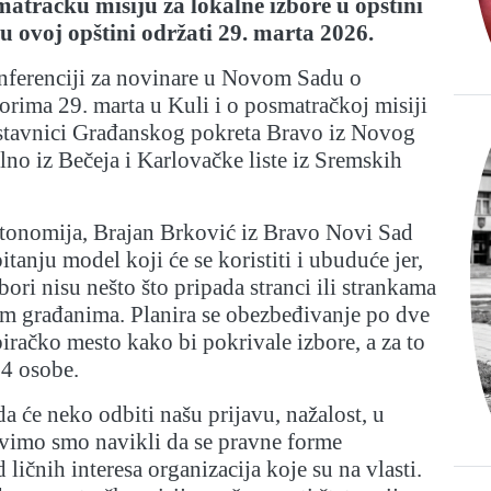
atračku misiju za lokalne izbore u opštini
e u ovoj opštini održati 29. marta 2026.
nferenciji za novinare u Novom Sadu o
orima 29. marta u Kuli i o posmatračkoj misiji
dstavnici Građanskog pokreta Bravo iz Novog
no iz Bečeja i Karlovačke liste iz Sremskih
onomija, Brajan Brković iz Bravo Novi Sad
pitanju model koji će se koristiti i ubuduće jer,
bori nisu nešto što pripada stranci ili strankama
vim građanima. Planira se obezbeđivanje po dve
iračko mesto kako bi pokrivale izbore, a za to
74 osobe.
 će neko odbiti našu prijavu, nažalost, u
ivimo smo navikli da se pravne forme
ličnih interesa organizacija koje su na vlasti.