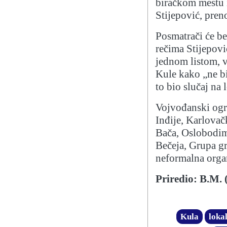
biračkom mestu i
Stijepović, pren
Posmatrači će bel
rečima Stijepovi
jednom listom, 
Kule kako „ne bi 
to bio slučaj na
Vojvođanski ogr
Inđije, Karlovač
Bača, Oslobodim
Bečeja, Grupa g
neformalna orga
Priredio: B.M. 
Kula
lokal