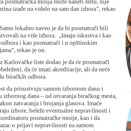
a posmatračka misija može naneti štetu, nije
istina izađe na videlo na sam dan izbora”, rekao
amo lokalno naveo je da bi posmatrači bili
stvovali na više izbora. „Imaju iskustva i kao
 odbora i kao posmatrači i u opštinskim
jama”, rekao je on.
iz Karlovačke liste dodao je da će posmatrači
eleženi, da će imati akreditacije, ali da neće
adu biračkih odbora.
t da prisustvuju samom izbornom danu i
 izbornog dana – od otvaranja biračkog mesta,
nakon zatvaranja i brojanja glasova. Imaće
aju izbore, beleže eventualne nepravilnosti i
oordinatoru posmatračke misije, kao i da
azac o prijavi nepravilnosti na samom