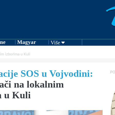
ne
Magyar
Više
im izborima u Kuli
cije SOS u Vojvodini:
PO
ači na lokalnim
 u Kuli