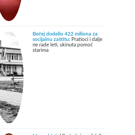
Bečej dodelio 422 miliona za
socijalnu zaštitu:
Pratioci i dalje
ne rade leti, ukinuta pomoć
starima