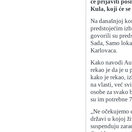
će prijaviti
posm
Kula, koji će s
Na današnjoj ko
predstojećim izb
govorili su pre
Sada, Samo lokal
Karlovaca.
Kako navodi Aut
rekao je da je u 
kako je rekao, iz
na vlasti, već s
osobe za svako b
su im potrebne 
„Ne očekujemo da
državi u kojoj ž
suspenduju zarad 