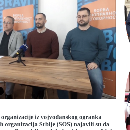
i organizacije iz vojvođanskog ogranka
h organizacija Srbije
(SOS) najavil
i
su da