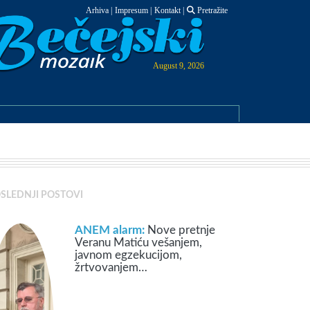
Arhiva
|
Impresum
|
Kontakt
|
Pretražite
August 9, 2026
SLEDNJI POSTOVI
ANEM alarm:
Nove pretnje
Veranu Matiću vešanjem,
javnom egzekucijom,
žrtvovanjem…