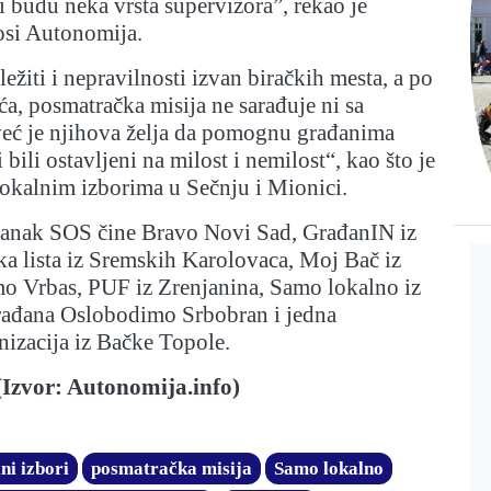
 budu neka vrsta supervizora”, rekao je
osi Autonomija.
ežiti i nepravilnosti izvan biračkih mesta, a po
ća, posmatračka misija ne sarađuje ni sa
već je njihova želja da pomognu građanima
bili ostavljeni na milost i nemilost“, kao što je
 lokalnim izborima u Sečnju i Mionici.
anak SOS čine Bravo Novi Sad, GrađanIN iz
ka lista iz Sremskih Karolovaca, Moj Bač iz
o Vrbas, PUF iz Zrenjanina, Samo lokalno iz
rađana Oslobodimo Srbobran i jedna
nizacija iz Bačke Topole.
(Izvor: Autonomija.info)
ni izbori
posmatračka misija
Samo lokalno