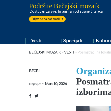
Podržite Bečejski mozaik
Dostupan za sve, finansiran od strane čitalaca
Prijavi se na naš email
Vesti
Specijali
Kolum
BEČEJSKI MOZAIK
»
VESTI
»
Posmatrači na lokaln
Organiza
BEČEJ
Posmatr
Mart 10, 2026
Objavljeno:
izborima