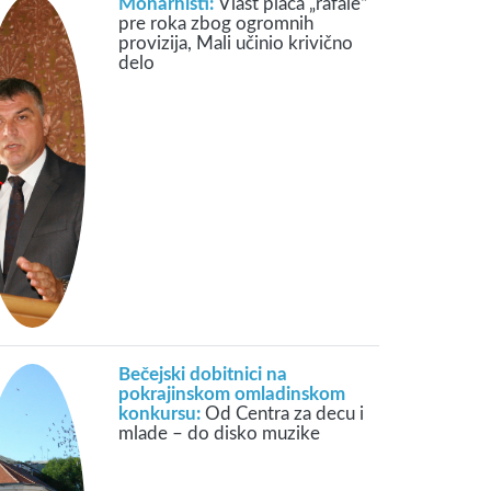
Monarhisti:
Vlast plaća „rafale“
pre roka zbog ogromnih
provizija, Mali učinio krivično
delo
Bečejski dobitnici na
pokrajinskom omladinskom
konkursu:
Od Centra za decu i
mlade – do disko muzike