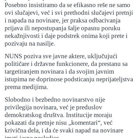
Posebno insistiramo da se efikasno reše ne samo
ovi slučajevi, već i svi prethodni slučajevi pretnji
i napada na novinare, jer praksa odbacivanja
prijava ili nepostupanja šalje opasnu poruku
nekažnjivosti i daje podstrek onima koji prete i
pozivaju na nasilje.
NUNS poziva sve javne aktere, uključujući
političare i državne funkcionere, da prestanu sa
targetiranjem novinara i da svojim javnim
istupima ne doprinose podsticanju neprijateljstva
prema medijima.
Slobodno i bezbedno novinarstvo nije
privilegija novinara, već je preduslov
demokratskog društva. Institucije moraju
pokazati da pretnje nisu „komentari“, već
krivična dela, i da će svaki napad na novinare