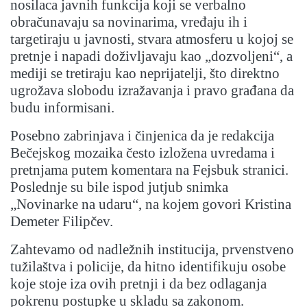
nosilaca javnih funkcija koji se verbalno
obračunavaju sa novinarima, vređaju ih i
targetiraju u javnosti, stvara atmosferu u kojoj se
pretnje i napadi doživljavaju kao „dozvoljeni“, a
mediji se tretiraju kao neprijatelji, što direktno
ugrožava slobodu izražavanja i pravo građana da
budu informisani.
Posebno zabrinjava i činjenica da je redakcija
Bečejskog mozaika često izložena uvredama i
pretnjama putem komentara na Fejsbuk stranici.
Poslednje su bile ispod jutjub snimka
„Novinarke na udaru“, na kojem govori Kristina
Demeter Filipčev.
Zahtevamo od nadležnih institucija, prvenstveno
tužilaštva i policije, da hitno identifikuju osobe
koje stoje iza ovih pretnji i da bez odlaganja
pokrenu postupke u skladu sa zakonom.