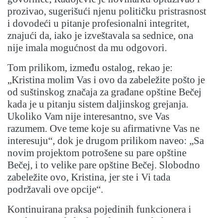
prozivao, sugerišući njenu političku pristrasnost
i dovodeći u pitanje profesionalni integritet,
znajući da, iako je izveštavala sa sednice, ona
nije imala mogućnost da mu odgovori.
Tom prilikom, između ostalog, rekao je:
„Kristina molim Vas i ovo da zabeležite pošto je
od suštinskog značaja za građane opštine Bečej
kada je u pitanju sistem daljinskog grejanja.
Ukoliko Vam nije interesantno, sve Vas
razumem. Ove teme koje su afirmativne Vas ne
interesuju“, dok je drugom prilikom naveo: „Sa
novim projektom potrošene su pare opštine
Bečej, i to velike pare opštine Bečej. Slobodno
zabeležite ovo, Kristina, jer ste i Vi tada
podržavali ove opcije“.
Kontinuirana praksa pojedinih funkcionera i