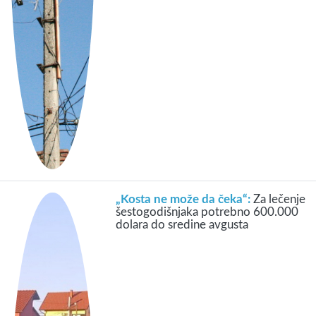
„Kosta ne može da čeka“:
Za lečenje
šestogodišnjaka potrebno 600.000
dolara do sredine avgusta