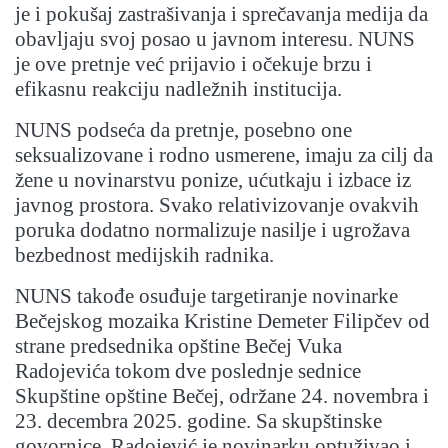
je i pokušaj zastrašivanja i sprečavanja medija da
obavljaju svoj posao u javnom interesu. NUNS
je ove pretnje već prijavio i očekuje brzu i
efikasnu reakciju nadležnih institucija.
NUNS podseća da pretnje, posebno one
seksualizovane i rodno usmerene, imaju za cilj da
žene u novinarstvu ponize, ućutkaju i izbace iz
javnog prostora. Svako relativizovanje ovakvih
poruka dodatno normalizuje nasilje i ugrožava
bezbednost medijskih radnika.
NUNS takođe osuđuje targetiranje novinarke
Bečejskog mozaika Kristine Demeter Filipčev od
strane predsednika opštine Bečej Vuka
Radojevića tokom dve poslednje sednice
Skupštine opštine Bečej, održane 24. novembra i
23. decembra 2025. godine. Sa skupštinske
govornice, Radojević je novinarku optuživao i