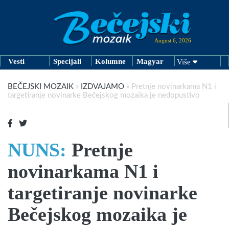
August 6, 2026
Vesti
Specijali
Kolumne
Magyar
Više
BEČEJSKI MOZAIK
»
IZDVAJAMO
»
Pretnje novinarkama N1 i
targetiranje novinarke Bečejskog mozaika je nedopustivo
NUNS:
Pretnje
novinarkama N1 i
targetiranje novinarke
Bečejskog mozaika je