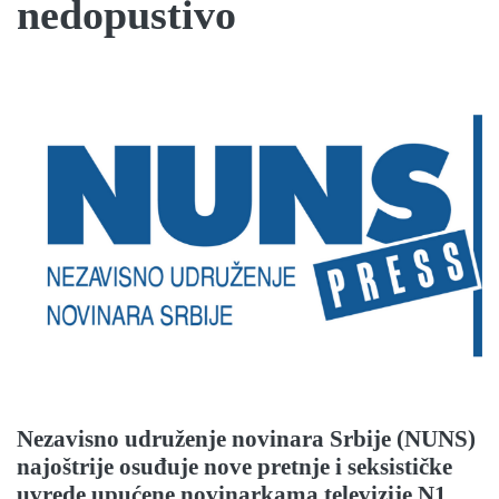
nedopustivo
Nezavisno udruženje novinara Srbije (NUNS)
najoštrije osuđuje nove pretnje i seksističke
uvrede upućene novinarkama televizije N1