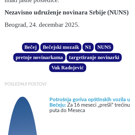
imati jasne posledice.
Nezavisno udruženje novinara Srbije (NUNS)
Beograd, 24. decembar 2025.
Bečej
Bečejski mozaik
N1
NUNS
pretnje novinarkama
targetiranje novinarki
Vuk Radojević
POSLEDNJI POSTOVI
Potrošnja goriva opštinskih vozila u
Bečeju:
Za 16 meseci „prešli“ trećinu
puta do Meseca