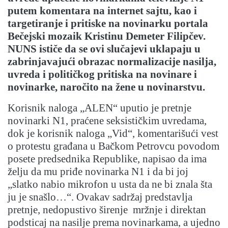
putem komentara na internet sajtu, kao i
targetiranje i pritiske na novinarku portala
Bečejski mozaik Kristinu Demeter Filipčev.
NUNS ističe da se ovi slučajevi uklapaju u
zabrinjavajući obrazac normalizacije nasilja,
uvreda i političkog pritiska na novinare i
novinarke, naročito na žene u novinarstvu.
Korisnik naloga „ALEN“ uputio je pretnje
novinarki N1, praćene seksističkim uvredama,
dok je korisnik naloga „Vid“, komentarišući vest
o protestu građana u Bačkom Petrovcu povodom
posete predsednika Republike, napisao da ima
želju da mu priđe novinarka N1 i da bi joj
„slatko nabio mikrofon u usta da ne bi znala šta
ju je snašlo…“. Ovakav sadržaj predstavlja
pretnje, nedopustivo širenje mržnje i direktan
podsticaj na nasilje prema novinarkama, a ujedno