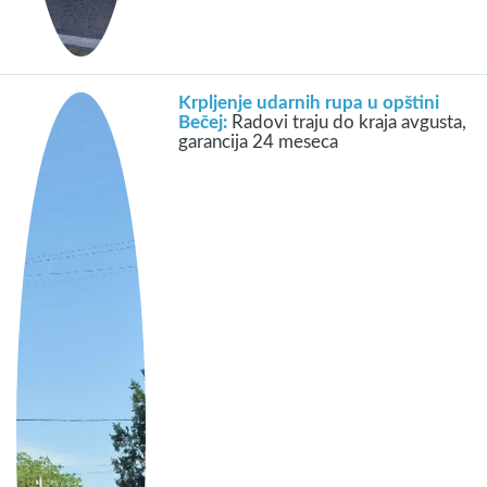
Krpljenje udarnih rupa u opštini
Bečej:
Radovi traju do kraja avgusta,
garancija 24 meseca