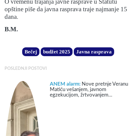
O vremenu trajanja javne rasprave u Statutu
opštine piše da javna rasprava traje najmanje 15
dana.
B.M.
Bečej
budžet 2025
Javna rasprava
POSLEDNJI POSTOVI
ANEM alarm:
Nove pretnje Veranu
Matiću vešanjem, javnom
egzekucijom, žrtvovanjem…