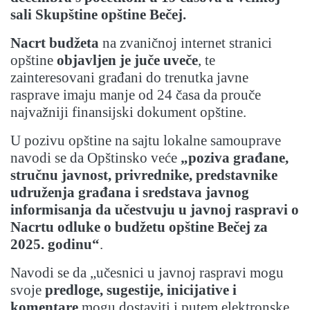
sali Skupštine opštine Bečej.
Nacrt budžeta
na zvaničnoj internet stranici
opštine
objavljen je juče uveče
, te
zainteresovani građani do trenutka javne
rasprave imaju manje od 24 časa da prouče
najvažniji finansijski dokument opštine.
U pozivu opštine na sajtu lokalne samouprave
navodi se da Opštinsko veće
„poziva građane,
stručnu javnost, privrednike, predstavnike
udruženja građana i sredstava javnog
informisanja da učestvuju u javnoj raspravi o
Nacrtu odluke o budžetu opštine Bečej za
2025. godinu“
.
Navodi se da „učesnici u javnoj raspravi mogu
svoje
predloge, sugestije, inicijative i
komentare
mogu dostaviti i putem elektronske