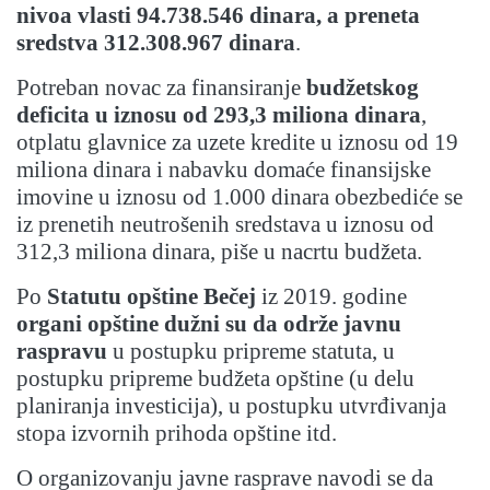
nivoa vlasti 94.738.546 dinara
, a preneta
sredstva 312.308.967 dinara
.
Potreban novac za finansiranje
budžetskog
deficita u iznosu od 293,3 miliona dinara
,
otplatu glavnice za uzete kredite u iznosu od 19
miliona dinara i nabavku domaće finansijske
imovine u iznosu od 1.000 dinara obezbediće se
iz prenetih neutrošenih sredstava u iznosu od
312,3 miliona dinara, piše u nacrtu budžeta.
Po
Statutu opštine Bečej
iz 2019. godine
organi opštine dužni su da održe javnu
raspravu
u postupku pripreme statuta, u
postupku pripreme budžeta opštine (u delu
planiranja investicija), u postupku utvrđivanja
stopa izvornih prihoda opštine itd.
O organizovanju javne rasprave navodi se da