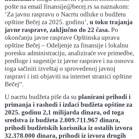
pošte na email
finansije@becej.rs
sa naznakom:
‘Za javnu raspravu o Nacrtu odluke o budžetu
opštine Bečej za 2025. godinu’,
u toku trajanja
javne rasprave, zaključno do 22 časa.
Po
okončanju javne rasprave Opštinska uprava
opštine Bečej – Odeljenje za finansije i lokalnu
poresku administraciju, analiziraće sve primedbe,
predloge i sugestije iz javne rasprave i na osnovu
toga sačiniti izveštaj o sprovedenoj javnoj
raspravi i isti objaviti na internet stranici opštine
Bečej“.
U nacrtu budžeta piše da su
planirani prihodi i
primanja i rashodi i izdaci budžeta opštine za
2025. godinu 2,1 milijarda dinara, od toga
sredstva iz budžeta
2.009.711.967
dinara,
prihodi budžetskih korisnika iz ostalih izvora
32.378.000 dinara
, prihodi iz izvora drugih