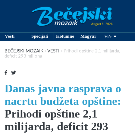
August 8, 2026
Vesti
Specijali
Kolumne
Magyar
Više
BEČEJSKI MOZAIK
»
VESTI
»
Prihodi opštine 2,1 milijarda,
deficit 293 miliona
Danas javna rasprava o
nacrtu budžeta opštine:
Prihodi opštine 2,1
milijarda, deficit 293