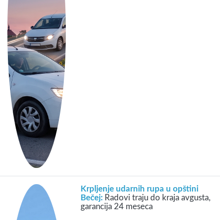
Krpljenje udarnih rupa u opštini
Bečej:
Radovi traju do kraja avgusta,
garancija 24 meseca