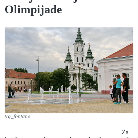
Olimpijade
trg_fontane
Za