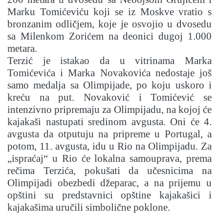
Marku Tomićeviću koji se iz Moskve vratio s
bronzanim odličjem, koje je osvojio u dvosedu
sa Milenkom Zorićem na deonici dugoj 1.000
metara.
Terzić je istakao da u vitrinama Marka
Tomićevića i Marka Novakovića nedostaje još
samo medalja sa Olimpijade, po koju uskoro i
kreću na put. Novaković i Tomićević se
intenzivno pripremaju za Olimpijadu, na kojoj će
kajakaši nastupati sredinom avgusta. Oni će 4.
avgusta da otputuju na pripreme u Portugal, a
potom, 11. avgusta, idu u Rio na Olimpijadu. Za
„ispraćaj“ u Rio će lokalna samouprava, prema
rečima Terzića, pokušati da učesnicima na
Olimpijadi obezbedi džeparac, a na prijemu u
opštini su predstavnici opštine kajakašici i
kajakašima uručili simbolične poklone.