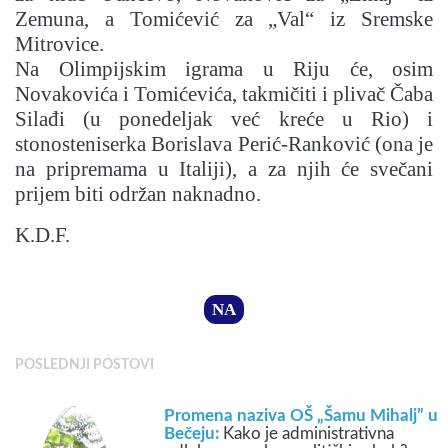
Zemuna, a Tomićević za „Val“ iz Sremske
Mitrovice.
Na Olimpijskim igrama u Riju će, osim
Novakovića i Tomićevića, takmičiti i plivač Čaba
Silađi (u ponedeljak već kreće u Rio) i
stonosteniserka Borislava Perić-Ranković (ona je
na pripremama u Italiji), a za njih će svečani
prijem biti održan naknadno.
K.D.F.
NA
POSLEDNJI POSTOVI
Promena naziva OŠ „Šamu Mihalj” u
Bečeju:
Kako je administrativna