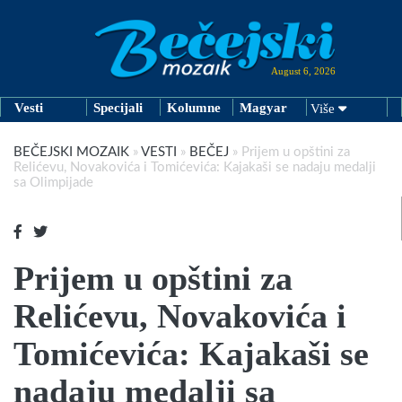
August 6, 2026
Vesti
Specijali
Kolumne
Magyar
Više
BEČEJSKI MOZAIK
»
VESTI
»
BEČEJ
»
Prijem u opštini za
Relićevu, Novakovića i Tomićevića: Kajakaši se nadaju medalji
sa Olimpijade
Prijem u opštini za
Relićevu, Novakovića i
Tomićevića: Kajakaši se
nadaju medalji sa