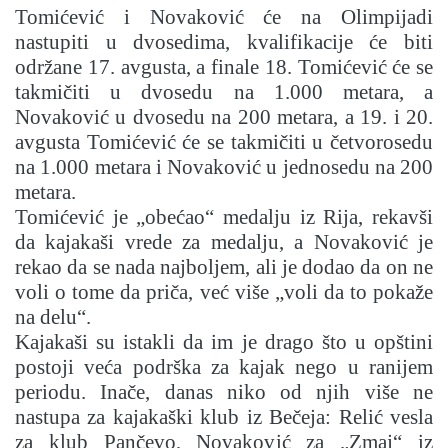
Tomićević i Novaković će na Olimpijadi
nastupiti u dvosedima, kvalifikacije će biti
održane 17. avgusta, a finale 18. Tomićević će se
takmičiti u dvosedu na 1.000 metara, a
Novaković u dvosedu na 200 metara, a 19. i 20.
avgusta Tomićević će se takmičiti u četvorosedu
na 1.000 metara i Novaković u jednosedu na 200
metara.
Tomićević je „obećao“ medalju iz Rija, rekavši
da kajakaši vrede za medalju, a Novaković je
rekao da se nada najboljem, ali je dodao da on ne
voli o tome da priča, već više „voli da to pokaže
na delu“.
Kajakaši su istakli da im je drago što u opštini
postoji veća podrška za kajak nego u ranijem
periodu. Inače, danas niko od njih više ne
nastupa za kajakaški klub iz Bečeja: Relić vesla
za klub Pančevo, Novaković za „Zmaj“ iz