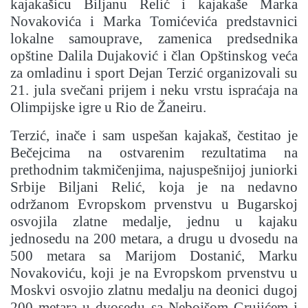
kajakašicu Biljanu Relić i kajakaše Marka
Novakovića i Marka Tomićevića predstavnici
lokalne samouprave, zamenica predsednika
opštine Dalila Dujaković i član Opštinskog veća
za omladinu i sport Dejan Terzić organizovali su
21. jula svečani prijem i neku vrstu ispraćaja na
Olimpijske igre u Rio de Žaneiru.
Terzić, inače i sam uspešan kajakaš, čestitao je
Bečejcima na ostvarenim rezultatima na
prethodnim takmičenjima, najuspešnijoj juniorki
Srbije Biljani Relić, koja je na nedavno
održanom Evropskom prvenstvu u Bugarskoj
osvojila zlatne medalje, jednu u kajaku
jednosedu na 200 metara, a drugu u dvosedu na
500 metara sa Marijom Dostanić, Marku
Novakoviću, koji je na Evropskom prvenstvu u
Moskvi osvojio zlatnu medalju na deonici dugoj
200 metara u dvosedu sa Nebojšom Grujićem i