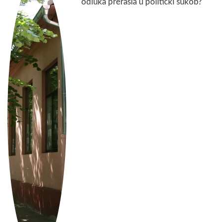
odluka prerasla u politički sukob?