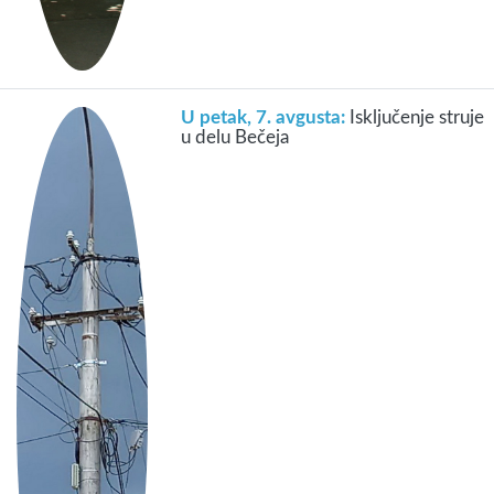
U petak, 7. avgusta:
Isključenje struje
u delu Bečeja