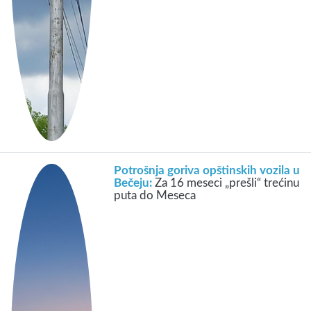
Potrošnja goriva opštinskih vozila u
Bečeju:
Za 16 meseci „prešli“ trećinu
puta do Meseca