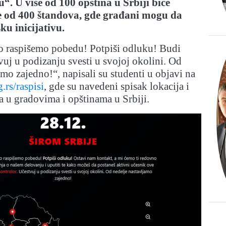
“. U više od 100 opština u Srbiji biće
še od 400 štandova, gde građani mogu da
ku inicijativu.
o raspišemo pobedu! Potpiši odluku! Budi
vuj u podizanju svesti u svojoj okolini. Od
amo zajedno!“, napisali su studenti u objavi na
.rs/raspisi
, gde su navedeni spisak lokacija i
 u gradovima i opštinama u Srbiji.