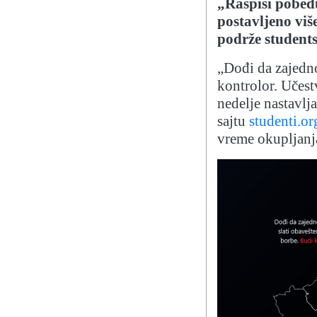
„Raspiši pobedu
postavljeno vi
podrže students
„Dođi da zajedn
kontrolor. Učest
nedelje nastavlj
sajtu
studenti.org
vreme okupljanja