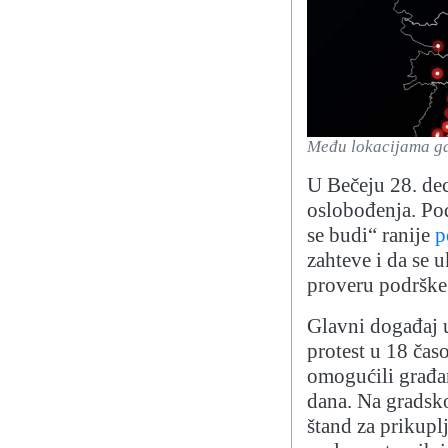
Među lokacijama gde
U Bečeju 28. dec
oslobođenja. Po
se budi“ ranije
p
zahteve i da se 
proveru podrške 
Glavni događaj u
protest u 18 čas
omogućili građa
dana. Na gradsk
štand za prikupl