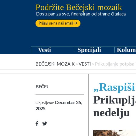
Podržite Bečejski mozaik
Dostupan za sve, finansiran od strane čitalaca
Prijavi se na naš email
Vesti
Specijali
Kolum
BEČEJSKI MOZAIK
»
VESTI
»
Prikupljanje potpisa 
„Raspiši
BEČEJ
Prikuplj
Decembar 26,
Objavljeno:
nedelju
2025