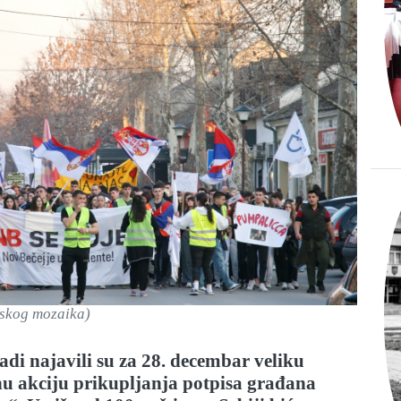
jskog mozaika)
adi najavili su za 28. decembar veliku
nu akciju prikupljanja potpisa građana