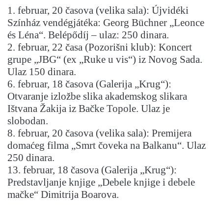
1. februar, 20 časova (velika sala): Újvidéki
Színház vendégjátéka: Georg Büchner „Leonce
és Léna“. Belépődíj – ulaz: 250 dinara.
2. februar, 22 časa (Pozorišni klub): Koncert
grupe „JBG“ (ex „Ruke u vis“) iz Novog Sada.
Ulaz 150 dinara.
6. februar, 18 časova (Galerija „Krug“):
Otvaranje izložbe slika akademskog slikara
Ištvana Žakija iz Bačke Topole. Ulaz je
slobodan.
8. februar, 20 časova (velika sala): Premijera
domaćeg filma „Smrt čoveka na Balkanu“. Ulaz
250 dinara.
13. februar, 18 časova (Galerija „Krug“):
Predstavljanje knjige „Debele knjige i debele
mačke“ Dimitrija Boarova.