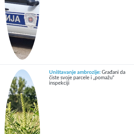
Uništavanje ambrozije:
Građani da
čiste svoje parcele i „pomažu“
inspekciji