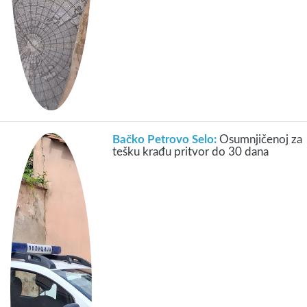
Bačko Petrovo Selo:
Osumnjičenoj za
tešku krađu pritvor do 30 dana