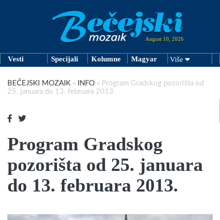
August 10, 2026
Vesti
Specijali
Kolumne
Magyar
Više
BEČEJSKI MOZAIK
»
INFO
»
Program Gradskog pozorišta od
25. januara do 13. februara 2013.
Program Gradskog
pozorišta od 25. januara
do 13. februara 2013.