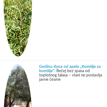
Godinu dana od apela „Komšije za
komšije“:
Bečej bez spasa od
toplotnog talasa – vlast ne postavlja
javne česme